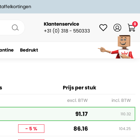
taffelkortingen
Klantenservice
0
+31 (0) 318 - 550333
antine
Bedrukt
-
+
In winkelwagen
s
Prijs per stuk
excl. BTW
incl. BTW
91.17
110.32
86.16
- 5 %
104.25