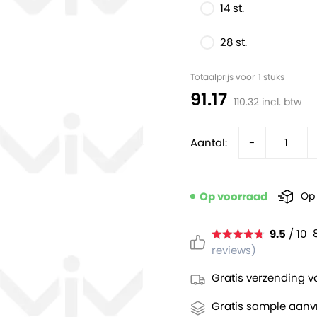
14 st.
28 st.
Totaalprijs voor
1
stuks
91.17
110.32
incl. btw
Aantal:
-
Op voorraad
Op 
9.5
/ 10
reviews)
Gratis verzending v
Gratis sample
aanv