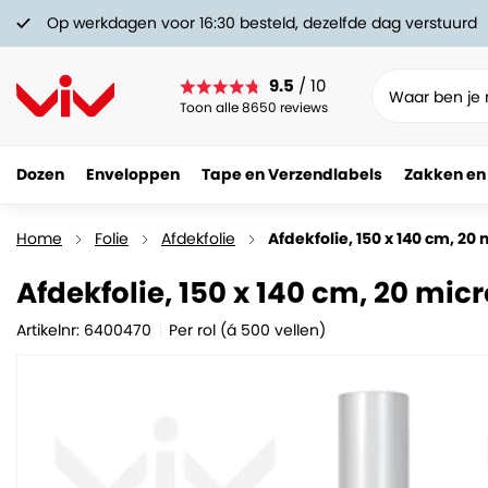
Op werkdagen voor 16:30 besteld, dezelfde dag verstuurd
9.5
/ 10
Toon alle 8650 reviews
Dozen
Enveloppen
Tape en Verzendlabels
Zakken en
Afdekfolie, 150 x 140 cm, 20 micron, Transparant
91.
17
Home
Folie
Afdekfolie
Afdekfolie, 150 x 140 cm, 20
Afdekfolie, 150 x 140 cm, 20 mic
Artikelnr: 6400470
Per rol (á 500 vellen)