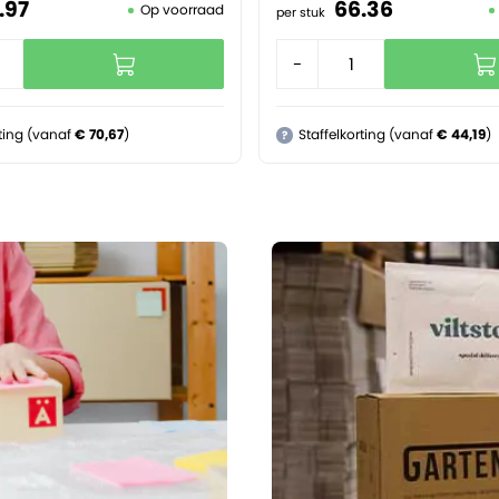
.
97
66.
36
Op voorraad
per stuk
+
-
+
rting (vanaf
€ 70,67
)
Staffelkorting (vanaf
€ 44,19
)
?