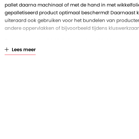
pallet daarna machinaal of met de hand in met wikkelfolie.
gepalletiseerd product optimaal beschermd! Daarnaast ka
uiteraard ook gebruiken voor het bundelen van producte
andere oppervlakken of bijvoorbeeld tijdens kluswerkza
De transparante afdekfolie is op rol gewikkeld en voorzi
afscheurperforaties. De vellen folie hebben een afmeting 
Lees meer
een foliedikte van 20 micron. Eén rol bevat 500 vellen, wel
stevige kartonnen koker met een asgat van 76 millimeter. E
diameter van 16 centimeter.
Deze afdekfolie is volledig vervaardigd uit polyethyleen 
recyclebaar.