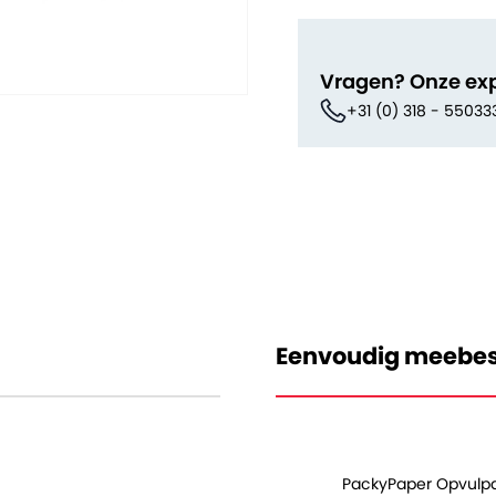
Vragen? Onze ex
+31 (0) 318 - 55033
Eenvoudig meebes
PackyPaper Opvulpa