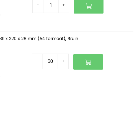
-
+
f
311 x 220 x 28 mm (A4 formaat), Bruin
-
+
d
f