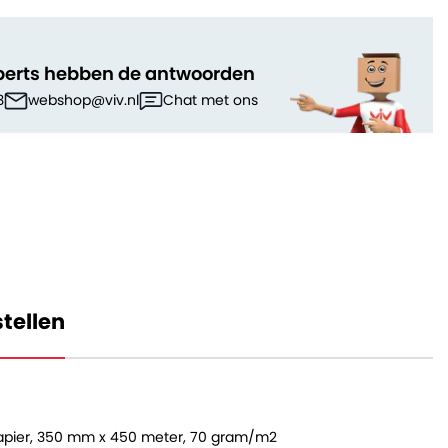
perts hebben de antwoorden
3
webshop@viv.nl
Chat met ons
tellen
pier, 350 mm x 450 meter, 70 gram/m2