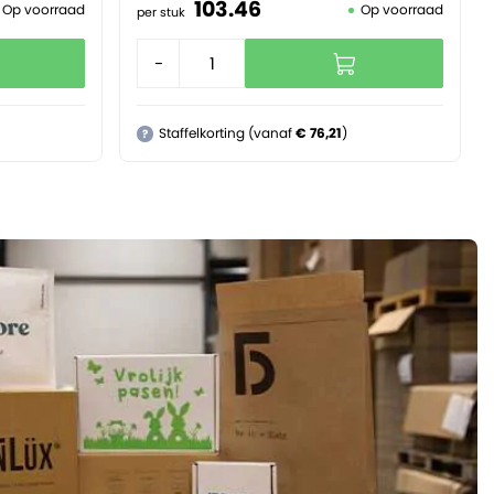
103.
46
Op voorraad
Op voorraad
per stuk
-
+
Staffelkorting (vanaf
€ 76,21
)
?