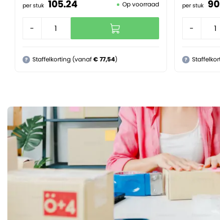
105.
24
90
Op voorraad
per stuk
per stuk
-
+
-
Staffelkorting (vanaf
€ 77,54
)
Staffelko
?
?