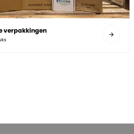
te verpakkingen
uks