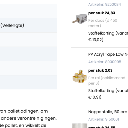
Artikelnr: 9250084
per stuk 24,83
Per doos (à 450
 (Vellengte)
meter)
Staffelkorting (vana
€ 13,02)
PP Acryl Tape Low N
Artikelnr: 8000095
per stuk 2,03
Per rol (opklimmend
per 6)
Staffelkorting (vana
€ 0,91)
van palletladingen, om
Noppenfolie, 50 cm 
 andere verontreinigingen.
Artikelnr: 9150001
 pallet, en wikkelt de
per stuk 24,55