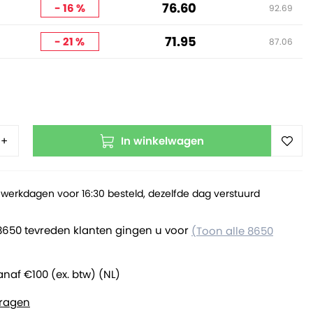
76.60
- 16 %
92.69
71.95
- 21 %
87.06
In winkelwagen
+
werkdagen voor 16:30 besteld, dezelfde dag verstuurd
8650 tevreden klanten gingen u voor
(Toon alle 8650
anaf €100 (ex. btw) (NL)
ragen