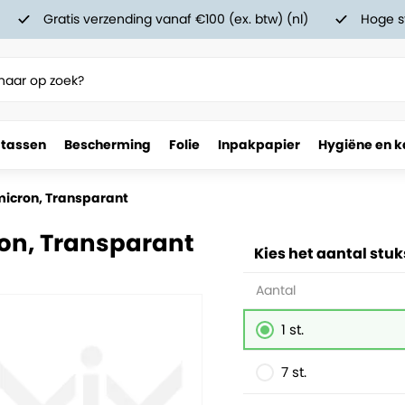
Gratis verzending vanaf €100 (ex. btw) (nl)
Hoge s
 tassen
Bescherming
Folie
Inpakpapier
Hygiëne en k
 micron, Transparant
ron, Transparant
Kies het aantal stuk
Aantal
1 st.
7 st.