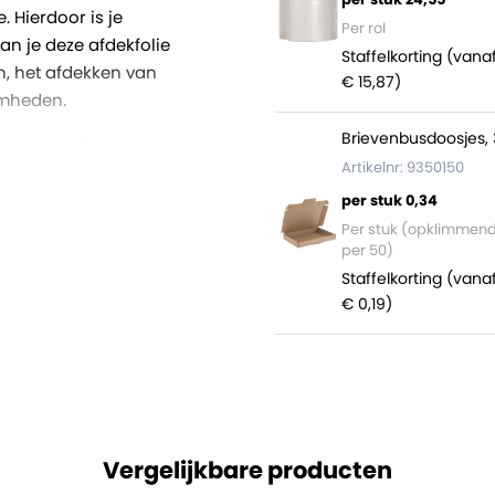
 Hierdoor is je
Per rol
n je deze afdekfolie
Staffelkorting (vana
n, het afdekken van
€ 15,87)
amheden.
Brievenbusdoosjes, 
en van handige
Artikelnr: 9350150
van 150 x 140 centimeter en
ke gewikkeld zijn op een
per stuk 0,34
en volle rol heeft een
Per stuk (opklimmen
per 50)
Staffelkorting (vana
en daarom ook volledig
€ 0,19)
Vergelijkbare producten