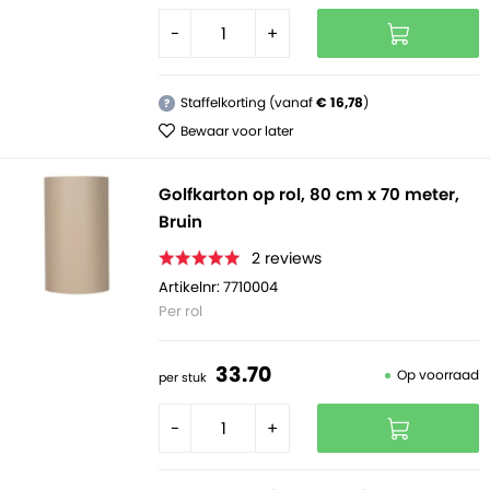
-
+
Staffelkorting (vanaf
€ 16,78
)
?
Bewaar voor later
Golfkarton op rol, 80 cm x 70 meter,
Bruin
2
reviews
Artikelnr: 7710004
Per rol
33.
70
Op voorraad
per stuk
-
+