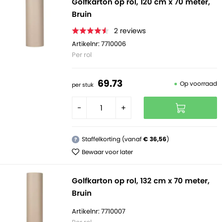
Golfkarton op rol, 120 cm x 70 meter,
Bruin
2
reviews
Artikelnr: 7710006
Per rol
69.
73
Op voorraad
per stuk
-
+
Staffelkorting (vanaf
€ 36,56
)
?
Bewaar voor later
Golfkarton op rol, 132 cm x 70 meter,
Bruin
Artikelnr: 7710007