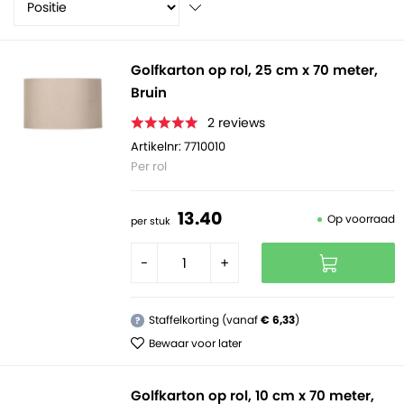
voorraad leverbaar in breedtes variërend van 25
centimeter tot en met rollen van wel 200 centimeter
breed. Daarbij is het milieuvriendelijk én 100%
Golfkarton op rol, 25 cm x 70 meter,
recyclebaar.
Bruin
2
reviews
Artikelnr: 7710010
Per rol
13.
40
Op voorraad
per stuk
-
+
Staffelkorting (vanaf
€ 6,33
)
?
Bewaar voor later
Golfkarton op rol, 10 cm x 70 meter,