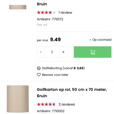
Bruin
1
review
Artikelnr: 7710172
Per rol
9.
49
Op voorraad
per stuk
-
+
Staffelkorting (vanaf
€ 3,60
)
?
Bewaar voor later
Golfkarton op rol, 50 cm x 70 meter,
Bruin
3
reviews
Artikelnr: 7710002