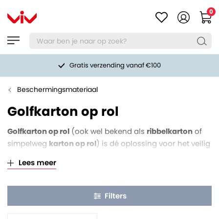
0
Gratis verzending vanaf €100
Beschermingsmateriaal
Golfkarton op rol
Golfkarton op rol
(ook wel bekend als
ribbelkarton
of
simpelweg
karton op rol
) is dé oplossing voor het veilig
inpakken en beschermen van al je goederen. Het
Lees meer
gegolfde karton biedt een uitstekende bescherming
tegen vallen, stoten, schokken en krassen. Ideaal voor
tijdens opslag en transport. De rol karton is eenzijdig
Filters
gegolfd, terwijl het materiaal flexibel is. Dit maakt het
gemakkelijk verwerkbaar.
Rollen golfkarton
zijn uit