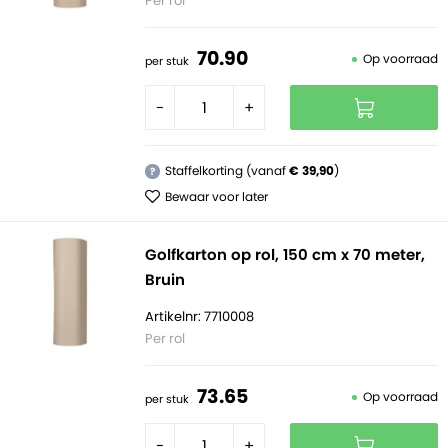
Per rol
70.
90
Op voorraad
per stuk
-
+
Staffelkorting (vanaf
€ 39,90
)
?
Bewaar voor later
Golfkarton op rol, 150 cm x 70 meter,
Bruin
Artikelnr: 7710008
Per rol
73.
65
Op voorraad
per stuk
-
+