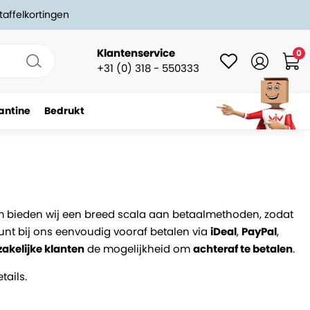
taffelkortingen
Klantenservice
0
+31 (0) 318 - 550333
antine
Bedrukt
rom bieden wij een breed scala aan betaalmethoden, zodat
 kunt bij ons eenvoudig vooraf betalen via
iDeal
,
PayPal
,
zakelijke klanten
de mogelijkheid om
achteraf te betalen
.
tails.