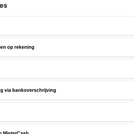
es
len op rekening
ng via bankoverschrijving
n MisterCash