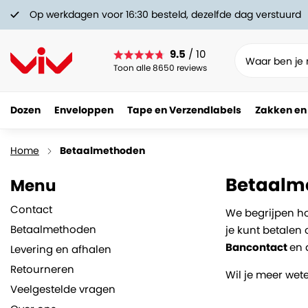
Op werkdagen voor 16:30 besteld, dezelfde dag verstuurd
9.5
/ 10
Toon alle 8650 reviews
Dozen
Enveloppen
Tape en Verzendlabels
Zakken en
Home
Betaalmethoden
Betaalm
Menu
Contact
We begrijpen ho
Betaalmethoden
je kunt betalen 
Bancontact
en 
Levering en afhalen
Retourneren
Wil je meer wete
Veelgestelde vragen