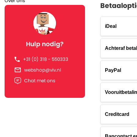
Over ons
Betaalopti
iDeal
Hulp nodig?
Achteraf beta
+31 (0) 318 - 550333
webshop@viv.nl
PayPal
Chat met ons
Vooruitbetali
Creditcard
Bancontact e