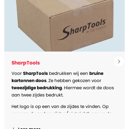
SharpTools
Voor
SharpTools
bedrukken wij een
bruine
kartonnen doos
. Ze hebben gekozen voor
tweezijdige bedrukking
. Hiermee wordt de doos
aan twee zijdes bedrukt.
Het logo is op een van de zijdes te vinden. Op
een van de andere zijdes (niet zichtbaar op de
foto), staat een QR code bedrukt samen met wat
andere informatie.