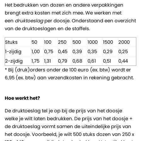
Het bedrukken van dozen en andere verpakkingen
brengt extra kosten met zich mee. We werken met
een
druktoeslag
per doosje. Onderstaand een overzicht
van de druktoeslagen en de staffels.
Stuks
50
100
250
500
1000
1500
2000
1-zijdig
1,00
0,75
0,45
0,39
0,35
0,29
0,25
2-zijdig
1,75
1,31
0,79
0,68
0,61
0,51
0,44
* Bij (druk)orders onder de 100 euro (ex. btw) wordt er
6,95 (ex. btw) aan verzendkosten in rekening gebracht.
Hoe werkt het?
De druktoeslag tel je op bij de prijs van het doosje
welke je wilt laten bedrukken. De prijs van het doosje +
de druktoeslag vormt samen de uiteindelijke prijs van
het doosje. Voorbeeld, je wilt 500 stuks dozen van 250 x