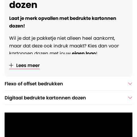
dozen
Laat je merk opvallen met bedrukte kartonnen
dozen!
Wil je dat je pakketje niet alleen heel aankomt,
maar dat deze ook indruk maakt? Kies dan voor
kartonnen dozen met jouw
eigen logo
!
Professioneel bedrukt, razendsnel geleverd en
Lees meer
verrassend betaalbaar. En dat al
vanaf 50 stuks
!
Of je nu kiest voor kleine oplages of
Flexo of offset bedrukken
(tien)duizenden doosjes: wij zorgen voor de
perfecte bedrukking. Digitaal bedrukt, of direct
Digitaal bedrukte kartonnen dozen
tijdens de productie van de dozen voor een nóg
scherpere prijs. Altijd passend bij jouw wensen en
budget.
Meer weten? Ontdek hieronder hoe jouw