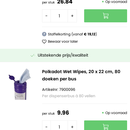
26.
84
Op voorraad
per stuk
-
+
Staffelkorting (vanaf
€ 19,12
)
?
Bewaar voor later
Uitstekende prijs/kwaliteit
Polkadot Wet Wipes, 20 x 22 cm, 80
doeken per bus
Artikelnr: 7900096
Per dispenserbus à 80 vellen
9.
96
Op voorraad
per stuk
-
+