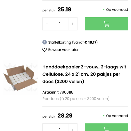
25.
19
Op voorraad
per stuk
-
+
Staffelkorting (vanaf
€ 18,17
)
?
Bewaar voor later
Handdoekpapier Z-vouw, 2-laags wit
Cellulose, 24 x 21 cm, 20 pakjes per
doos (3200 vellen)
Artikelnr: 7900118
Per doos (à 20 pakjes = 3200 vellen)
28.
29
Op voorraad
per stuk
-
+