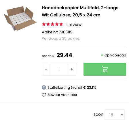
Handdoekpapier Multifold, 2-laags
Wit Cellulose, 20,5 x 24 cm
1
review
Artikelnr: 7900119
Per doos à 25 pakjes
29.
44
Op voorraad
per stuk
-
+
Staffelkorting (vanaf
€ 23,11
)
?
Bewaar voor later
Toon