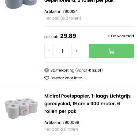
Geperforeerd, 2 rollen per pak
Artikelnr: 7900124
Per pak (à 2 rollen)
29.
89
Op voorraad
per stuk
-
+
Staffelkorting (vanaf
€ 22,31
)
?
Bewaar voor later
Midirol Poetspapier, 1-laags Lichtgrijs
gerecycled, 19 cm x 300 meter, 6
rollen per pak
Artikelnr: 7900099
Per pak à 6 rollen