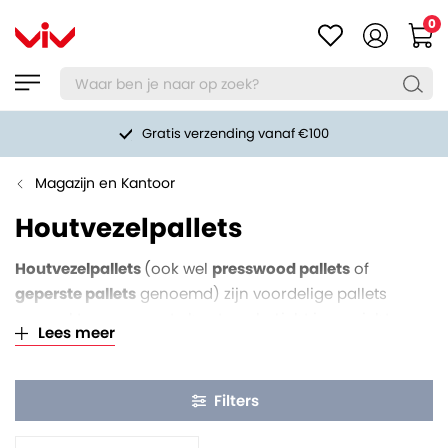
0
Gratis verzending vanaf €100
Magazijn en Kantoor
Houtvezelpallets
Houtvezelpallets
(ook wel
presswood pallets
of
geperste pallets
genoemd) zijn voordelige pallets
gemaakt van geperste houtvezels. Licht in gewicht en
Lees meer
toch erg sterk. Dankzij de nestbaarheid van deze pallets
nemen ze opgestapeld tot wel 70% minder ruimte in
beslag dan traditionele pallets. Voordelig én
Filters
ruimtebesparend dus.