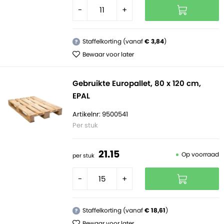
-
+
Staffelkorting (vanaf
€ 3,84
)
?
Bewaar voor later
Gebruikte Europallet, 80 x 120 cm,
EPAL
Artikelnr: 9500541
Per stuk
21.
15
Op voorraad
per stuk
-
+
Staffelkorting (vanaf
€ 18,61
)
?
Bewaar voor later