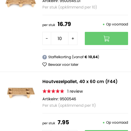
Artikelnr: 9500545.01
Per stuk (opklimmend per 10)
16.
79
Op voorraad
per stuk
-
+
Staffelkorting (vanaf
€ 10,64
)
?
Bewaar voor later
Houtvezelpallet, 40 x 60 cm (F44)
1
review
Artikelnr: 9500546
Per stuk (opklimmend per 11)
7.
95
Op voorraad
per stuk