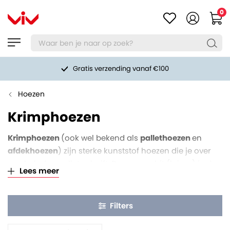
0
Gratis verzending vanaf €100
Hoezen
Krimphoezen
Krimphoezen
(ook wel bekend als
pallethoezen
en
afdekhoezen
) zijn sterke kunststof hoezen die je over
een beladen pallet schuift. Daarna verhit (krimp) je de
Lees meer
hoes, zodat deze strak om de lading trekt. Zo wordt de
pallet één stabiel, spat- en stofdicht geheel voor tijdens
opslag en transport. Je kunt bij VIV krimphoezen kopen
Filters
in verschillende soorten en maten. Ook maatwerk is
mogelijk. Pallethoezen op maat en/of met bedrukking.