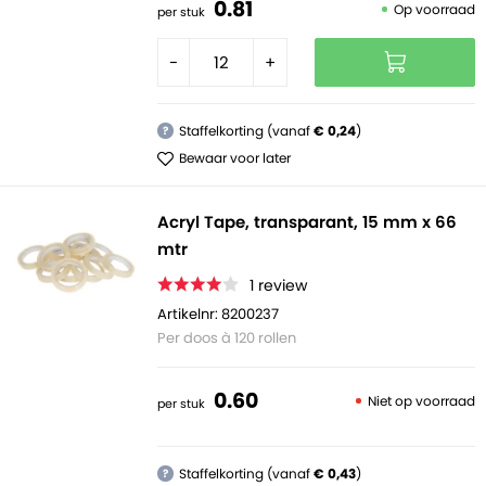
0.
81
Op voorraad
per stuk
-
+
Staffelkorting (vanaf
€ 0,24
)
?
Bewaar voor later
Acryl Tape, transparant, 15 mm x 66
mtr
1
review
Artikelnr: 8200237
Per doos à 120 rollen
0.
60
Niet op voorraad
per stuk
Staffelkorting (vanaf
€ 0,43
)
?