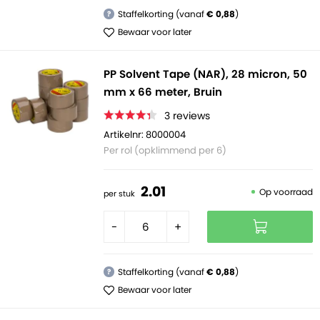
Staffelkorting (vanaf
€ 0,88
)
?
Bewaar voor later
PP Solvent Tape (NAR), 28 micron, 50
mm x 66 meter, Bruin
3
reviews
Artikelnr: 8000004
Per rol (opklimmend per 6)
2.
01
Op voorraad
per stuk
-
+
Staffelkorting (vanaf
€ 0,88
)
?
Bewaar voor later