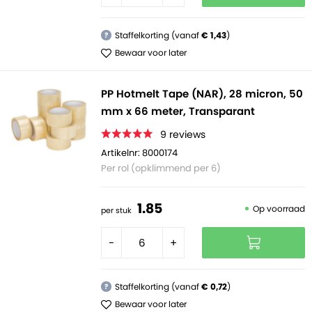
Staffelkorting (vanaf
€ 1,43
)
?
Bewaar voor later
PP Hotmelt Tape (NAR), 28 micron, 50
mm x 66 meter, Transparant
9
reviews
Artikelnr: 8000174
Per rol (opklimmend per 6)
1.
85
Op voorraad
per stuk
-
+
Staffelkorting (vanaf
€ 0,72
)
?
Bewaar voor later