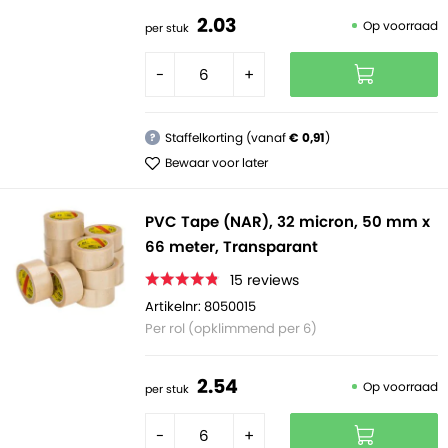
2.
03
Op voorraad
per stuk
-
+
Staffelkorting (vanaf
€ 0,91
)
?
Bewaar voor later
PVC Tape (NAR), 32 micron, 50 mm x
66 meter, Transparant
15
reviews
Artikelnr: 8050015
Per rol (opklimmend per 6)
2.
54
Op voorraad
per stuk
-
+