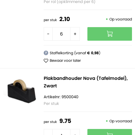
Per rol (opklimmend per 6)
2.
10
Op voorraad
per stuk
-
+
Staffelkorting (vanaf
€ 0,98
)
?
Bewaar voor later
Plakbandhouder Nova (Tafelmodel),
Zwart
Artikelnr: 9500040
Per stuk
9.
75
Op voorraad
per stuk