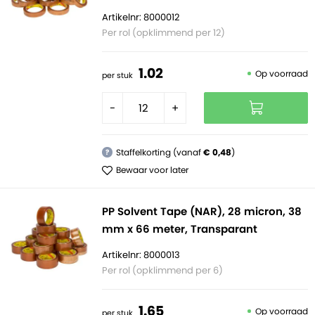
Artikelnr: 8000012
Per rol (opklimmend per 12)
1.
02
Op voorraad
per stuk
-
+
Staffelkorting (vanaf
€ 0,48
)
?
Bewaar voor later
PP Solvent Tape (NAR), 28 micron, 38
mm x 66 meter, Transparant
Artikelnr: 8000013
Per rol (opklimmend per 6)
1.
65
Op voorraad
per stuk