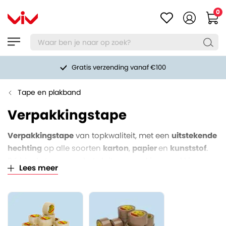
0
Gratis verzending vanaf €100
Tape en plakband
Verpakkingstape
Verpakkingstape
van topkwaliteit, met een
uitstekende
hechting
op alle soorten
karton
,
papier
en
kunststof
.
Dé ideale tape voor het sluiten van al je verpakkingen.
Lees meer
Het is gemakkelijk verwerkbaar, scheurt of breekt niet
en is zeer scherp geprijsd. We leveren diverse soorten
uit voorraad.