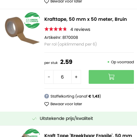
Bewaar voor later
Krafttape, 50 mm x 50 meter, Bruin
4
reviews
Artikelnr: 8170008
Per rol (opklimmend per 6)
2.
59
Op voorraad
per stuk
-
+
Staffelkorting (vanaf
€ 1,43
)
?
Bewaar voor later
Uitstekende prijs/kwaliteit
Kraft Tape 'Breekbaar Fragile', 50 mm