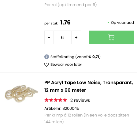
Per rol (opklimmend per 6)
1.
76
Op voorraad
per stuk
-
+
Staffelkorting (vanaf
€ 0,71
)
?
Bewaar voor later
PP Acryl Tape Low Noise, Transparant,
12 mm x 66 meter
2
reviews
Artikelnr: 8200045
Per krimp á 12 rollen (in een volle doos zitten
144 rollen)