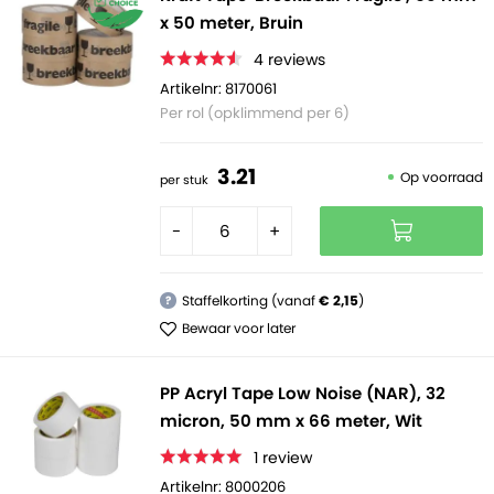
x 50 meter, Bruin
4
reviews
Artikelnr: 8170061
Per rol (opklimmend per 6)
3.
21
Op voorraad
per stuk
-
+
Staffelkorting (vanaf
€ 2,15
)
?
Bewaar voor later
PP Acryl Tape Low Noise (NAR), 32
micron, 50 mm x 66 meter, Wit
1
review
Artikelnr: 8000206