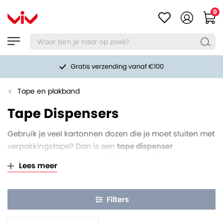
0
Gratis verzending vanaf €100
Tape en plakband
Tape Dispensers
Gebruik je veel kartonnen dozen die je moet sluiten met
verpakkingstape? Dan is een
tape dispenser
onmisbaar. Met een
verpakkingstape dispenser
ben je
Lees meer
in staat om gemakkelijk én snel dozen en andere
verpakkingsmaterialen te sluiten. Schuif de rol erop,
haal de tape erdoor en start met tapen. Simpel, snel en
Filters
effectief. Onze dispensers zijn voorzien van een
handige tape rem (waarmee je de afrolweerstand kunt