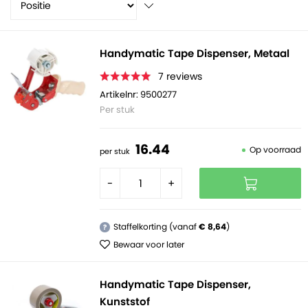
bepalen) en een scherp kartelmes. Een
tape dispenser
kopen
doe je voordelig bij VIV!
Handymatic Tape Dispenser, Metaal
7
reviews
Artikelnr: 9500277
Per stuk
16.
44
Op voorraad
per stuk
-
+
Staffelkorting (vanaf
€ 8,64
)
?
Bewaar voor later
Handymatic Tape Dispenser,
Kunststof