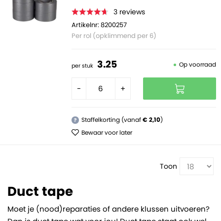
3
reviews
Artikelnr: 8200257
Per rol (opklimmend per 6)
3.
25
Op voorraad
per stuk
-
+
Staffelkorting (vanaf
€ 2,10
)
?
Bewaar voor later
Toon
Duct tape
Moet je (nood)reparaties of andere klussen uitvoeren?