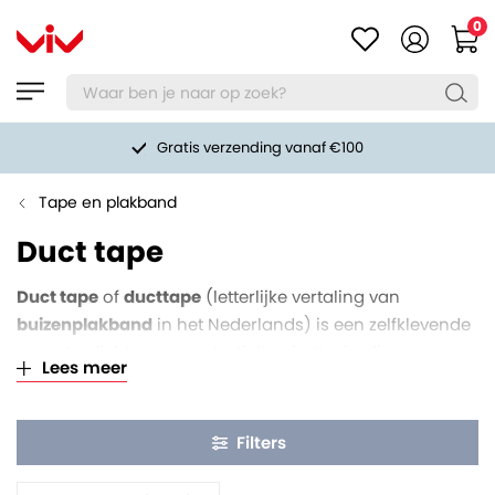
0
Gratis verzending vanaf €100
Tape en plakband
Duct tape
Duct tape
of
ducttape
(letterlijke vertaling van
buizenplakband
in het Nederlands) is een zelfklevende
en waterdichte tape op textielbasis. Het is olie- en
Lees meer
waterbestendig, waardoor het vaak gebruikt wordt voor
noodreparaties en allerlei andere klussen. Deze tape is
in lengterichting erg sterk, teriwjl het in de breedte
Filters
gemakkelijk af te scheuren is. Erg praktisch dus. Wij
leveren duct tape in het
zilvergrijs
en in het
zwart
.