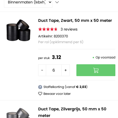
Duct Tape, Zwart, 50 mm x 50 meter
3
reviews
Artikelnr: 8200370
Per rol (opklimmend per 6)
3.
12
Op voorraad
per stuk
-
+
Staffelkorting (vanaf
€ 2,03
)
?
Bewaar voor later
Duct Tape, Zilvergrijs, 50 mm x 50
meter