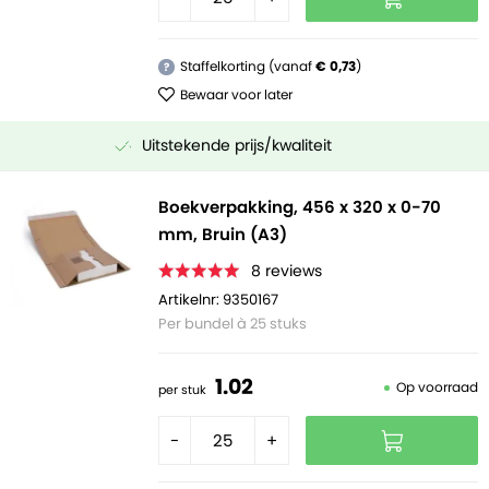
Staffelkorting (vanaf
€ 0,73
)
?
Bewaar voor later
Uitstekende prijs/kwaliteit
Boekverpakking, 456 x 320 x 0-70
mm, Bruin (A3)
8
reviews
Artikelnr: 9350167
Per bundel à 25 stuks
1.
02
Op voorraad
per stuk
-
+