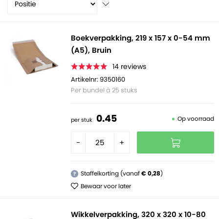
versturen van producten van verschillende hoogtes. De
verzendverpakking wordt gemakkelijk gesloten middels
een plakstrip.
Boekverpakking, 219 x 157 x 0-54 mm
(A5), Bruin
14
reviews
Artikelnr: 9350160
Per bundel à 25 stuks
0.
45
Op voorraad
per stuk
-
+
Staffelkorting (vanaf
€ 0,28
)
?
Bewaar voor later
Wikkelverpakking, 320 x 320 x 10-80