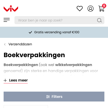
0
Gratis verzending vanaf €100
Verzenddozen
Boekverpakkingen
Boekverpakkingen
(ook wel
wikkelverpakkingen
genoemd) zijn sterke en handige verpakkingen voor
het versturen van boeken en andere (platte)
Lees meer
producten. De
boekverpakking
is gemaakt van sterk
golfkarton en biedt een omlopende kanten- en
hoekbescherming. Zo ben je verzekerd van een veilige
Filters
verzending van je boeken en andere producten. Dankzij
de variabele vulhoogte zijn ze geschikt voor het