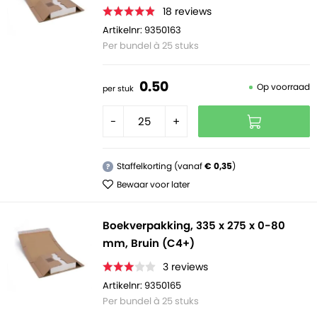
18
reviews
Artikelnr: 9350163
Per bundel à 25 stuks
0.
50
Op voorraad
per stuk
-
+
Staffelkorting (vanaf
€ 0,35
)
?
Bewaar voor later
Boekverpakking, 335 x 275 x 0-80
mm, Bruin (C4+)
3
reviews
Artikelnr: 9350165
Per bundel à 25 stuks