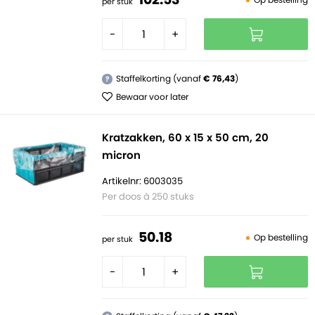
per stuk
-
+
Staffelkorting (vanaf
€ 76,43
)
?
Bewaar voor later
Kratzakken, 60 x 15 x 50 cm, 20
micron
Artikelnr: 6003035
Per doos à 250 stuks
50.
18
Op bestelling
per stuk
-
+