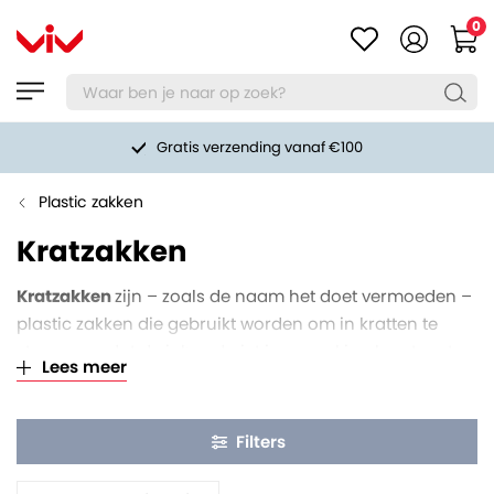
0
Gratis verzending vanaf €100
Plastic zakken
Kratzakken
Kratzakken
zijn – zoals de naam het doet vermoeden –
plastic zakken die gebruikt worden om in kratten te
stoppen zodat de inhoud niet in aanraking komt met
Lees meer
de kratten. Naast kratten kunnen kratzakken uiteraard
ook gebruikt worden in kisten en dozen. Deze plastic
kratzakken worden veel gebruikt in de
Filters
voedingsmiddelenindustrie.