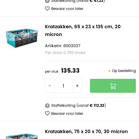
Staffelkorting (vanaf
€ 47,22
)
?
Bewaar voor later
Kratzakken, 65 x 23 x 135 cm, 20
micron
Artikelnr: 6003037
Per doos à 250 stuks
135.
33
Op bestelling
per stuk
-
+
Staffelkorting (vanaf
€ 112,32
)
?
Bewaar voor later
Kratzakken, 75 x 20 x 70, 30 micron