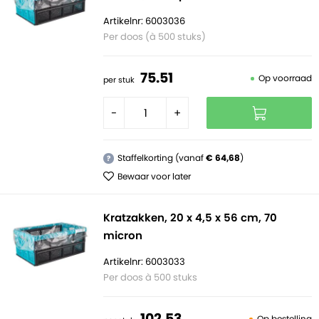
Artikelnr: 6003036
Per doos (à 500 stuks)
75.
51
Op voorraad
per stuk
-
+
Staffelkorting (vanaf
€ 64,68
)
?
Bewaar voor later
Kratzakken, 20 x 4,5 x 56 cm, 70
micron
Artikelnr: 6003033
Per doos à 500 stuks
102.
53
Op bestelling