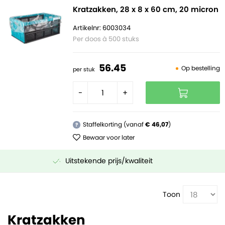
Kratzakken, 28 x 8 x 60 cm, 20 micron
Artikelnr: 6003034
Per doos à 500 stuks
56.
45
Op bestelling
per stuk
-
+
Staffelkorting (vanaf
€ 46,07
)
?
Bewaar voor later
Uitstekende prijs/kwaliteit
Toon
Kratzakken