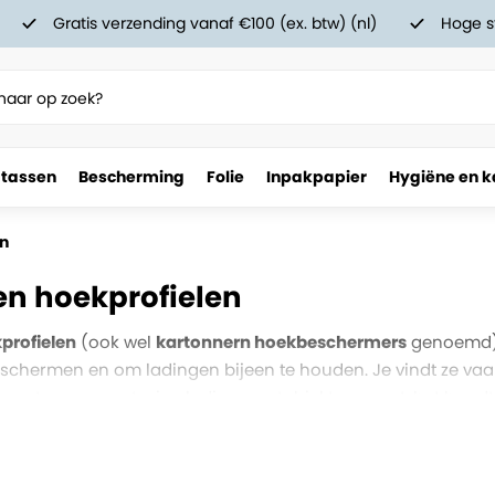
Gratis verzending vanaf €100 (ex. btw) (nl)
Hoge s
 tassen
Bescherming
Folie
Inpakpapier
Hygiëne en k
en
n hoekprofielen
profielen
(ook wel
kartonnern hoekbeschermers
genoemd) 
schermen en om ladingen bijeen te houden. Je vindt ze vaak 
et zorgt voor een stevige lading en stabiel transport, het h
 de lading snijdt.