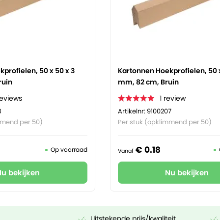
profielen, 50 x 50 x 3
Kartonnen Hoekprofielen, 50 x
ruin
mm, 82 cm, Bruin
reviews
1
review
3
Artikelnr: 9100207
mmend per 50)
Per stuk (opklimmend per 50)
€
0.
18
Op voorraad
Vanaf
Nu bekijken
Nu bekijken
Uitstekende prijs/kwaliteit