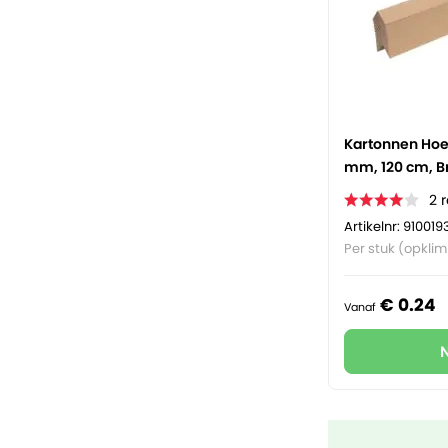
Kartonnen Hoek
mm, 120 cm, B
2
Artikelnr: 910019
Per stuk (opkli
€
0.
24
Vanaf