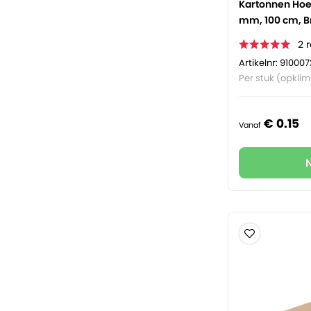
Kartonnen Hoek
mm, 100 cm, B
2
Artikelnr: 910007
Per stuk (opkli
€
0.
15
Vanaf