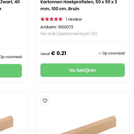
Zwart, 40
Kartonnen Hoekprofielen, 50 x 50 x 3
x
mm, 100 cm, Bruin
1
review
Artikelnr: 9100073
Per stuk (opklimmend per 30)
€
0.
21
Op voorraad
Vanaf
Op voorraad
Nu bekijken