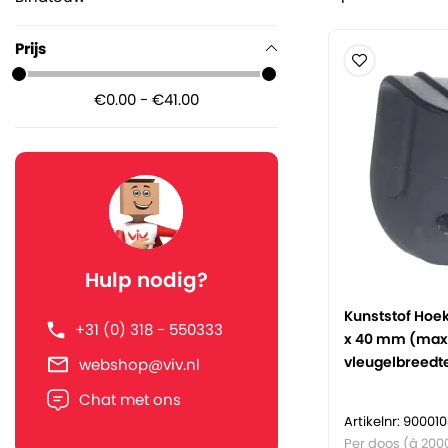
Prijs
€0.00 - €41.00
Hulp nodig?
Kunststof Hoe
+31 (0) 318 - 550333
x 40 mm (max.
vleugelbreedt
webshop@viv.nl
Chat met ons
Artikelnr: 90001
Per doos (à 200