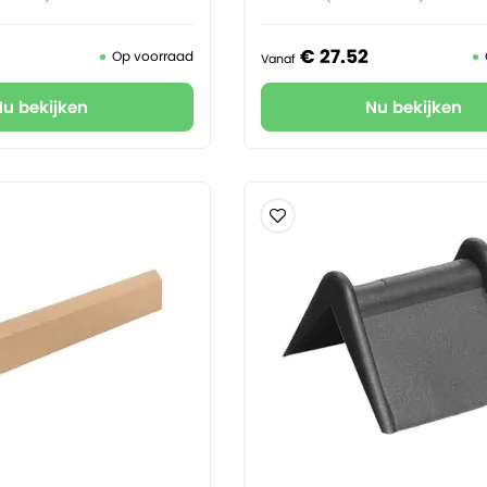
€
27.
52
Op voorraad
Vanaf
Nu bekijken
Nu bekijken