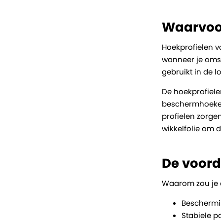
Waarvoor
Hoekprofielen v
wanneer je omsn
gebruikt in de l
De hoekprofiele
beschermhoeken
profielen zorgen
wikkelfolie om d
De voord
Waarom zou je a
Beschermi
Stabiele p