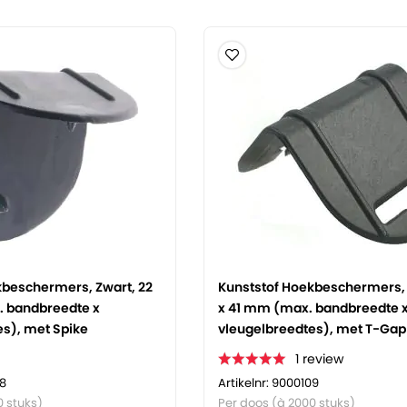
kbeschermers, Zwart, 22
Kunststof Hoekbeschermers, 
 bandbreedte x
x 41 mm (max. bandbreedte 
es), met Spike
vleugelbreedtes), met T-Gap
1
review
08
Artikelnr: 9000109
0 stuks)
Per doos (à 2000 stuks)