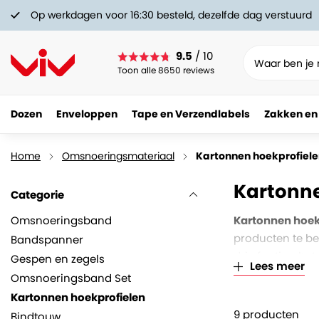
Op werkdagen voor 16:30 besteld, dezelfde dag verstuurd
9.5
/ 10
Toon alle 8650 reviews
Dozen
Enveloppen
Tape en Verzendlabels
Zakken en
Home
Omsnoeringsmateriaal
Kartonnen hoekprofiel
Kartonne
Categorie
Omsnoeringsband
Kartonnen hoek
producten te be
Bandspanner
drie funties: h
Gespen en zegels
Lees meer
of wikkelfolie in
Omsnoeringsband Set
Kartonnen hoekprofielen
9
producten
Bindtouw