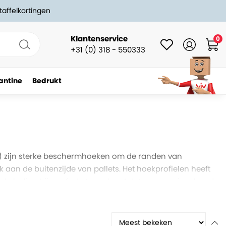
taffelkortingen
Klantenservice
0
+31 (0) 318 - 550333
antine
Bedrukt
zijn sterke beschermhoeken om de randen van
aan de buitenzijde van pallets. Het hoekprofielen heeft
oudt de lading bijeen én het voorkomt dat omsnoeringsband