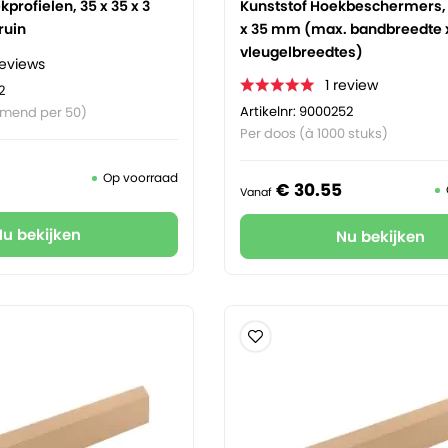
profielen, 35 x 35 x 3
Kunststof Hoekbeschermers, 
ruin
x 35 mm (max. bandbreedte 
vleugelbreedtes)
reviews
1
review
2
Artikelnr: 9000252
mmend per 50)
Per doos (à 1000 stuks)
Op voorraad
€
30.
55
Vanaf
Nu bekijken
Nu bekijken