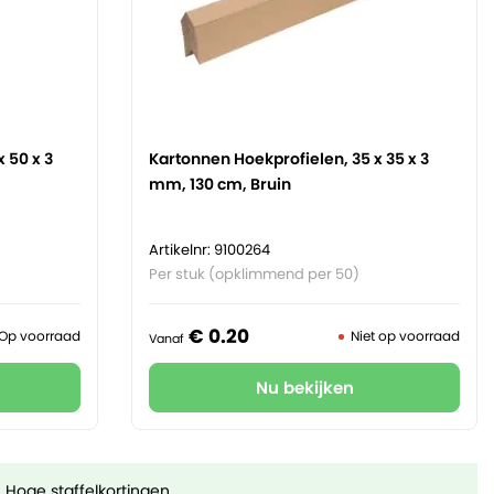
 50 x 3
Kartonnen Hoekprofielen, 35 x 35 x 3
mm, 130 cm, Bruin
Artikelnr: 9100264
Per stuk (opklimmend per 50)
€
0.
20
Op voorraad
Niet op voorraad
Vanaf
Nu bekijken
Hoge staffelkortingen