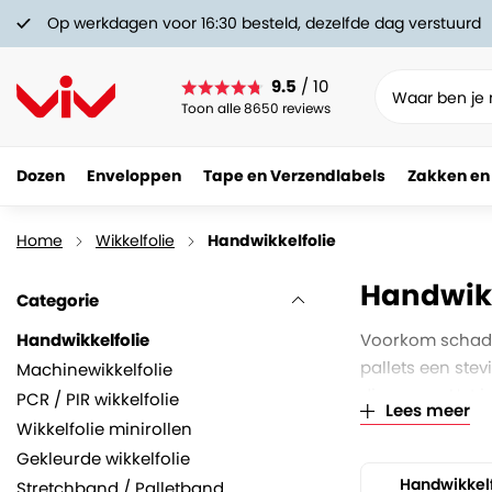
Op werkdagen voor 16:30 besteld, dezelfde dag verstuurd
9.5
/ 10
Toon alle 8650 reviews
Dozen
Enveloppen
Tape en Verzendlabels
Zakken en
Home
Wikkelfolie
Handwikkelfolie
Handwikk
Categorie
Handwikkelfolie
Voorkom schade
pallets een ste
Machinewikkelfolie
dispenser. Het is
PCR / PIR wikkelfolie
Lees meer
Wikkelfolie minirollen
Gekleurde wikkelfolie
Handwikkelf
Stretchband / Palletband