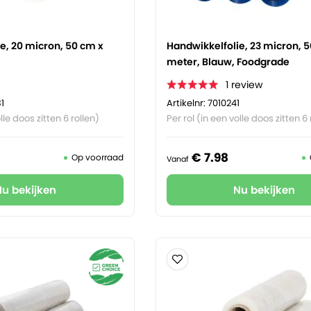
e, 20 micron, 50 cm x
Handwikkelfolie, 23 micron, 
meter, Blauw, Foodgrade
1
review
1
Artikelnr: 7010241
lle doos zitten 6 rollen)
Per rol (in een volle doos zitten 6 
€
7.
98
Op voorraad
Vanaf
Nu bekijken
Nu bekijken