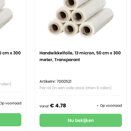
5 cm x 300
Handwikkelfolie, 13 micron, 50 cm x 300
meter, Transparant
Artikelnr: 7000521
rollen)
Per rol (in een volle doos zitten 6 rollen)
Op voorraad
€
4.
78
Op voorraad
Vanaf
Nu bekijken