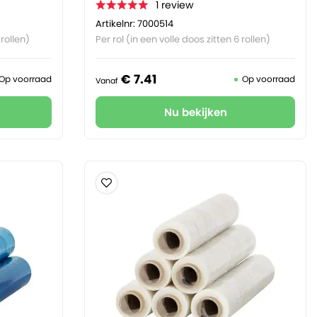
1
review
Artikelnr: 7000514
 rollen)
Per rol (in een volle doos zitten 6 rollen)
€
7.
41
Op voorraad
Op voorraad
Vanaf
Nu bekijken