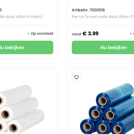
3
Artikelnr: 7000518
lle doos zitten 6 rollen)
Per rol (in een volle doos zitten 12
€
3.
99
Op voorraad
Vanaf
Nu bekijken
Nu bekijken