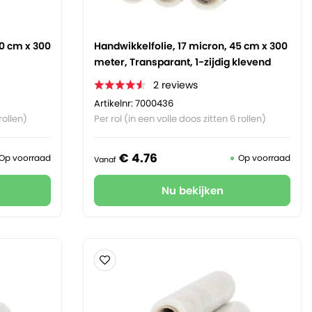
50 cm x 300
Handwikkelfolie, 17 micron, 45 cm x 300
meter, Transparant, 1-zijdig klevend
2
reviews
Artikelnr: 7000436
rollen)
Per rol (in een volle doos zitten 6 rollen)
€
4.
76
Op voorraad
Op voorraad
Vanaf
Nu bekijken