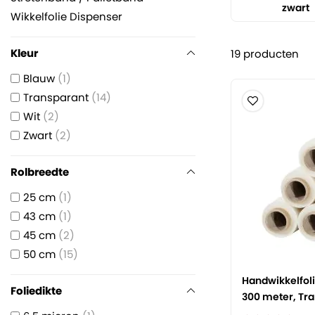
zwart
Wikkelfolie Dispenser
Kleur
19
producten
Blauw
1
Transparant
14
Wit
2
Zwart
2
Rolbreedte
25 cm
1
43 cm
1
45 cm
2
50 cm
15
Handwikkelfoli
Foliedikte
300 meter, Tr