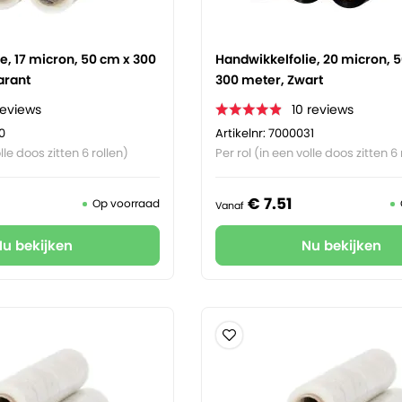
e, 17 micron, 50 cm x 300
Handwikkelfolie, 20 micron, 
arant
300 meter, Zwart
reviews
10
reviews
0
Artikelnr: 7000031
lle doos zitten 6 rollen)
Per rol (in een volle doos zitten 6 
€
7.
51
Op voorraad
Vanaf
Nu bekijken
Nu bekijken