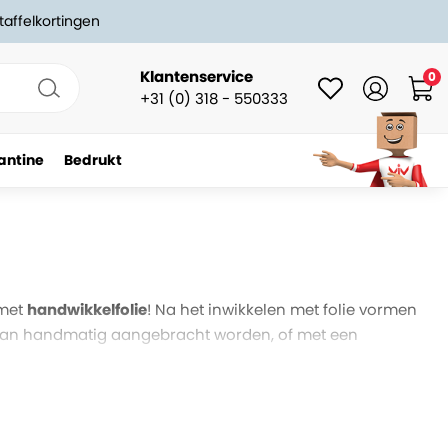
taffelkortingen
Klantenservice
0
+31 (0) 318 - 550333
antine
Bedrukt
 met
handwikkelfolie
! Na het inwikkelen met folie vormen
lie kan handmatig aangebracht worden, of met een