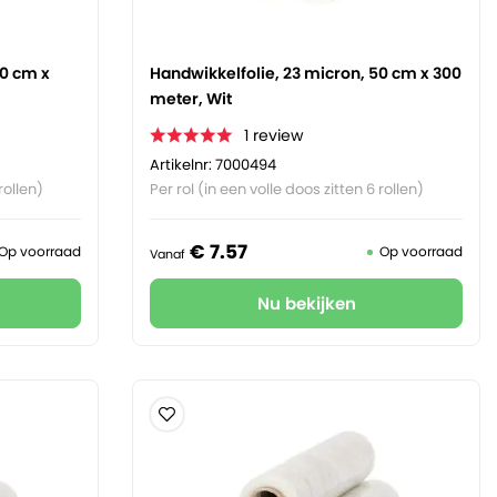
50 cm x
Handwikkelfolie, 23 micron, 50 cm x 300
meter, Wit
1
review
Artikelnr: 7000494
rollen)
Per rol (in een volle doos zitten 6 rollen)
€
7.
57
Op voorraad
Op voorraad
Vanaf
Nu bekijken