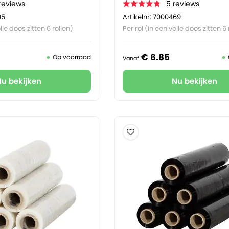
reviews
5
reviews
05
Artikelnr: 7000469
lle doos zitten 6 rollen)
Per rol (in een volle doos zitten 6 
€
6.
85
Op voorraad
Vanaf
Nu bekijken
Nu bekijken