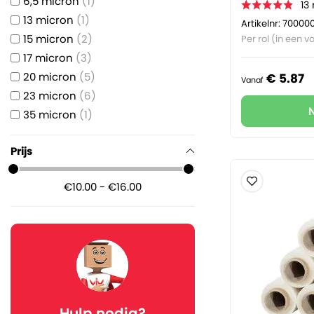
6,5 micron
1
13
13 micron
1
Artikelnr: 70000
15 micron
2
Per rol (in een vo
17 micron
3
20 micron
5
€
5.
87
Vanaf
23 micron
6
35 micron
1
Prijs
€10.00 - €16.00
Hulp nodig?