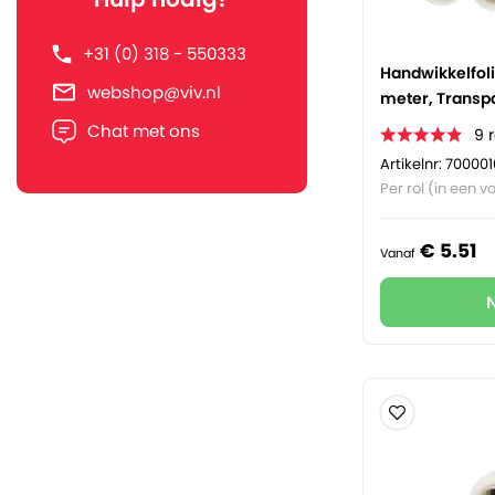
+31 (0) 318 - 550333
Handwikkelfoli
webshop@viv.nl
meter, Transp
Chat met ons
9
Artikelnr: 700001
Per rol (in een vo
€
5.
51
Vanaf