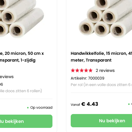
e, 20 micron, 50 cm x
Handwikkelfolie, 15 micron, 4
nsparant, 1-zijdig
meter, Transparant
2
reviews
reviews
Artikelnr: 7000039
06
Per rol (in een volle doos zitten 6 
lle doos zitten 6 rollen)
€
4.
43
Vanaf
Op voorraad
Nu bekijken
Nu bekijken