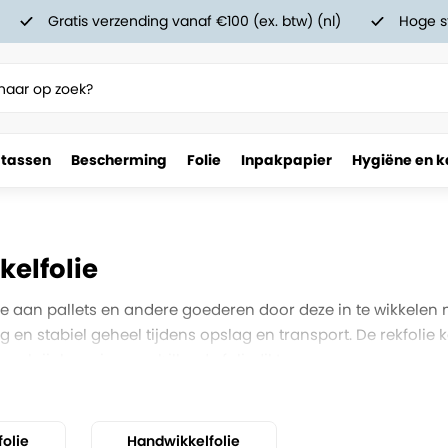
Gratis verzending vanaf €100 (ex. btw) (nl)
Hoge s
 tassen
Bescherming
Folie
Inpakpapier
Hygiëne en k
elfolie
 aan pallets en andere goederen door deze in te wikkelen
vig en stabiel geheel tijdens opslag en transport. De rekfo
 verkrijgbaar in verschillende foliediktes.
olie
Handwikkelfolie