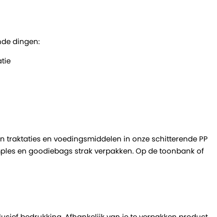
nde dingen:
tie
n traktaties en voedingsmiddelen in onze schitterende PP
amples en goodiebags strak verpakken. Op de toonbank of
sief bedrukking. Afhankelijk van je te verpakken product