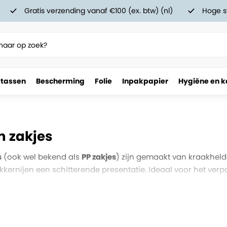
Gratis verzending vanaf €100 (ex. btw) (nl)
Hoge s
 tassen
Bescherming
Folie
Inpakpapier
Hygiëne en k
n zakjes
s
(ook wel bekend als
PP zakjes
) zijn gemaakt van kraakhel
kkernijen een schitterende presentatie. Ideaal voor het verp
zijn in meer dan 10 formaten uit voorraad leverbaar.