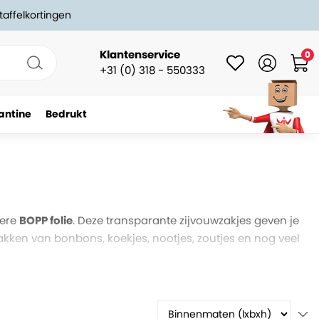
taffelkortingen
Klantenservice
0
+31 (0) 318 - 550333
antine
Bedrukt
dere
BOPP folie
. Deze transparante zijvouwzakjes geven je
akken van bonbons, koekjes, nootjes, zoutjes en nog veel