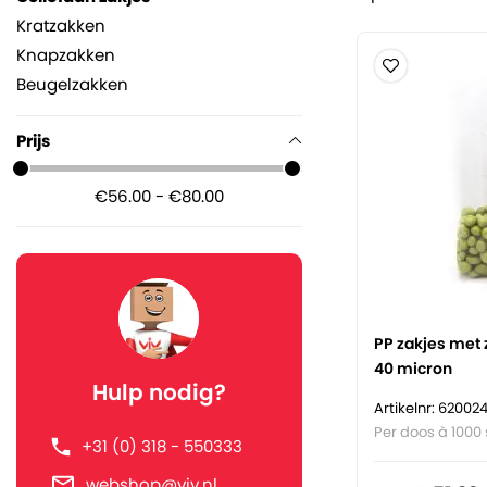
Kratzakken
Knapzakken
Beugelzakken
Prijs
€56.00 - €80.00
PP zakjes met z
40 micron
Hulp nodig?
Artikelnr: 62002
Per doos à 1000 
+31 (0) 318 - 550333
webshop@viv.nl