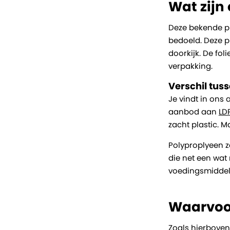
Wat zijn
Deze bekende pl
bedoeld. Deze p
doorkijk. De fol
verpakking.
Verschil tus
Je vindt in ons
aanbod aan
LD
zacht plastic. Ma
Polyproplyeen za
die net een wat
voedingsmiddel
Waarvoor
Zoals hierboven 