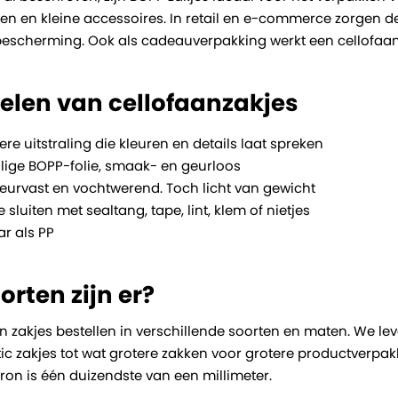
en en kleine accessoires. In retail en e-commerce zorgen d
bescherming. Ook als cadeauverpakking werkt een cellofaan
elen van cellofaanzakjes
ere uitstraling die kleuren en details laat spreken
lige BOPP-folie, smaak- en geurloos
heurvast en vochtwerend. Toch licht van gewicht
e sluiten met sealtang, tape, lint, klem of nietjes
r als PP
orten zijn er?
n zakjes bestellen in verschillende soorten en maten. We lev
stic zakjes tot wat grotere zakken voor grotere productverp
ron is één duizendste van een millimeter.