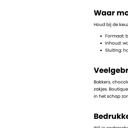
Waar moet
Houd bij de keu
Formaat: b
Inhoud: wa
Sluiting: h
Veelgebr
Bakkers, chocol
zakjes. Boutiqu
in het schap zo
Bedrukk
Wil je ondersch