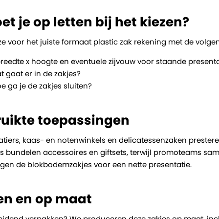
 je op letten bij het kiezen?
ze voor het juiste formaat plastic zak rekening met de volge
reedte x hoogte en eventuele zijvouw voor staande presenta
t gaat er in de zakjes?
oe ga je de zakjes sluiten?
uikte toepassingen
atiers, kaas- en notenwinkels en delicatessenzaken prestere
es bundelen accessoires en giftsets, terwijl promoteams s
rgen de blokbodemzakjes voor een nette presentatie.
en en op maat
eidend verpakken? We produceren deze zakjes op maat, inclu