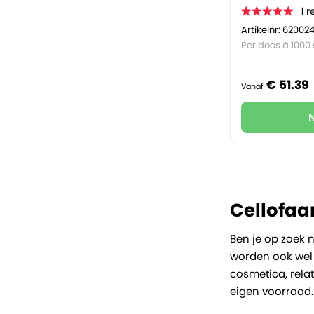
1
r
Artikelnr: 62002
Per doos à 1000 
€
51.
39
Vanaf
Cellofaa
Ben je op zoek 
worden ook we
cosmetica, rela
eigen voorraad.