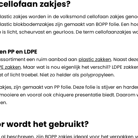
 cellofaan zakjes?
astic zakjes worden in de volksmond cellofaan zakjes genoem
lastic blokbodemzakjes zijn gemaakt van BOPP folie. Een h
ie is licht, scheurvast en geurloos. De term cellofaanzakjes
sen PP en LDPE
 assortiment een ruim aanbod aan
plastic zakken
. Naast dez
PE zakken
. Maar wat is nou eigenlijk het verschil? LDPE zakk
t of licht troebel. Niet zo helder als polypropyleen.
kjes, zijn gemaakt van PP folie. Deze folie is stijver en hard
 mooiere en vooral ook chiquere presentatie biedt. Daarom 
en.
 wordt het gebruikt?
al beschreven, zijn BOPP zakjes ideaal voor het verpakken v