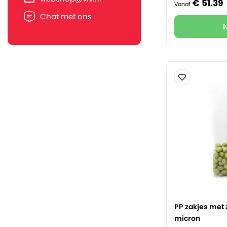
€
51.
39
Vanaf
Chat met ons
PP zakjes met z
micron