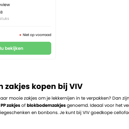
eview
48
stuks
Niet op voorraad
Nu bekijken
n zakjes kopen bij VIV
naar mooie zakjes om je lekkernijen in te verpakken? Dan zi
l
PP zakjes
of
blokbodemzakjes
genoemd. Ideaal voor het ver
tiegeschenken en bonbons. Je kunt bij VIV goedkope cellofaa