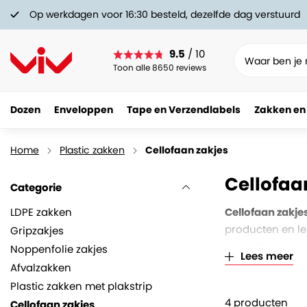
Op werkdagen voor 16:30 besteld, dezelfde dag verstuurd
9.5
/ 10
Toon alle 8650 reviews
Dozen
Enveloppen
Tape en Verzendlabels
Zakken en
Home
Plastic zakken
Cellofaan zakjes
Cellofaa
Categorie
LDPE zakken
Cellofaan zakje
producten en le
Gripzakjes
meer. De zakjes 
Noppenfolie zakjes
Lees meer
Afvalzakken
Plastic zakken met plakstrip
4
producten
Cellofaan zakjes