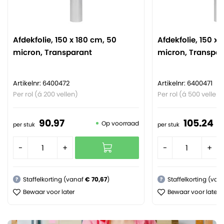
Afdekfolie, 150 x 180 cm, 50
Afdekfolie, 150 x 
micron, Transparant
micron, Transpar
Artikelnr: 6400472
Artikelnr: 6400471
Per rol (á 200 vellen)
Per rol (á 500 vellen)
90.
97
105.
24
Op voorraad
per stuk
per stuk
-
+
-
+
Staffelkorting (vanaf
€ 70,67
)
Staffelkorting (van
?
?
Bewaar voor later
Bewaar voor later