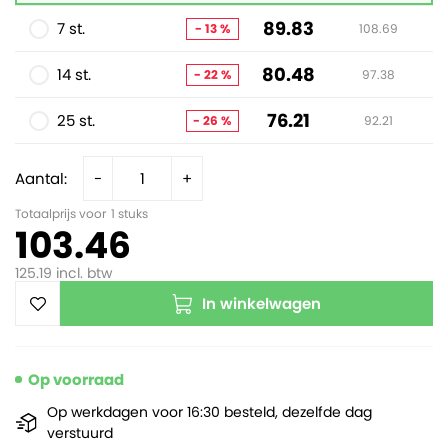
89.83
7 st.
- 13 %
108.69
80.48
14 st.
- 22 %
97.38
76.21
25 st.
- 26 %
92.21
Aantal:
-
+
Totaalprijs voor
1
stuks
103.46
125.19
incl. btw
In winkelwagen
Op voorraad
Op werkdagen voor 16:30 besteld, dezelfde dag
verstuurd