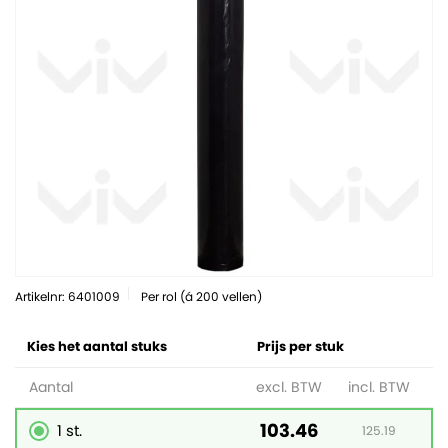
Artikelnr: 6401009
Per rol (á 200 vellen)
Kies het aantal stuks
Prijs per stuk
Aantal
excl. BTW
incl. BTW
103.46
1 st.
125.19