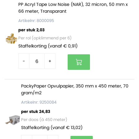
76 millimeter. Een volle rol heeft een diameter van 17
PP Acryl Tape Low Noise (NAR), 32 micron, 50 mm x
66 meter, Transparant
centimeter.
Artikelnr: 8000095
Deze afdekfolie is volledig vervaardigd uit polyethyleen
per stuk 2,03
en daarom ook volledig recyclebaar.
Per rol (opklimmend per 6)
Staffelkorting (vanaf € 0,91)
-
+
PackyPaper Opvulpapier, 350 mm x 450 meter, 70
gram/m2
Artikelnr: 9250084
per stuk 24,83
Per doos (à 450 meter)
Staffelkorting (vanaf € 13,02)