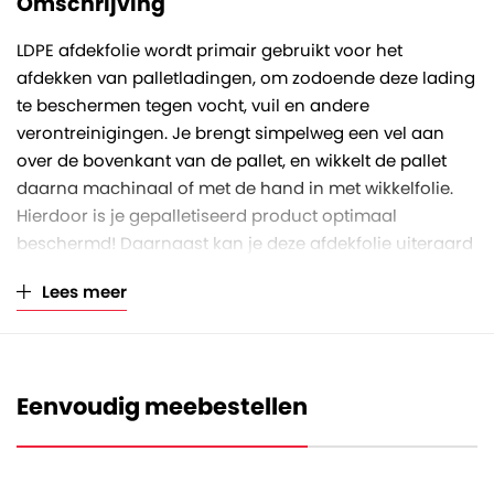
Omschrijving
LDPE afdekfolie wordt primair gebruikt voor het
afdekken van palletladingen, om zodoende deze lading
te beschermen tegen vocht, vuil en andere
verontreinigingen. Je brengt simpelweg een vel aan
over de bovenkant van de pallet, en wikkelt de pallet
daarna machinaal of met de hand in met wikkelfolie.
Hierdoor is je gepalletiseerd product optimaal
beschermd! Daarnaast kan je deze afdekfolie uiteraard
ook gebruiken voor het bundelen van producten, het
Lees meer
afdekken van andere oppervlakken of bijvoorbeeld
tijdens kluswerkzaamheden.
De zwarte afdekfolie is op rol gewikkeld en voorzien van
handige afscheurperforaties. De vellen folie hebben
Eenvoudig meebestellen
een afmeting van 150 x 180 centimeter en een foliedikte
van 50 micron. Eén rol bevat 200 vellen, welke gewikkeld
zijn op een stevige kartonnen koker met een asgat van