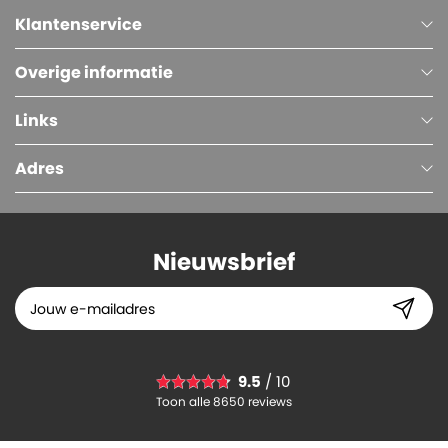
Klantenservice
Overige informatie
Links
Adres
Nieuwsbrief
Afvalzakken (PE), Transparant, 63 x 70 cm, 10 micron, 50 liter, Easy Opener
9.5
/ 10
2.
63
Toon alle 8650 reviews
-
+