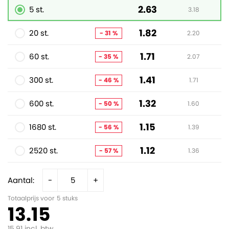
2.63
5 st.
3.18
1.82
20 st.
- 31 %
2.20
1.71
60 st.
- 35 %
2.07
1.41
300 st.
- 46 %
1.71
1.32
600 st.
- 50 %
1.60
1.15
1680 st.
- 56 %
1.39
1.12
2520 st.
- 57 %
1.36
Aantal:
-
+
Totaalprijs voor
5
stuks
13.15
15.91
incl. btw