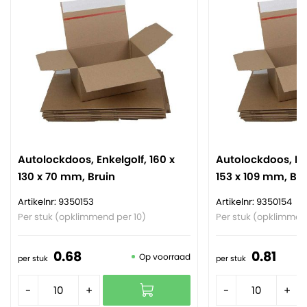
Autolockdoos, Enkelgolf, 160 x
Autolockdoos, Enk
130 x 70 mm, Bruin
153 x 109 mm, Bru
Artikelnr: 9350153
Artikelnr: 9350154
Per stuk (opklimmend per 10)
Per stuk (opklimmen
0.
68
0.
81
Op voorraad
per stuk
per stuk
-
+
-
+