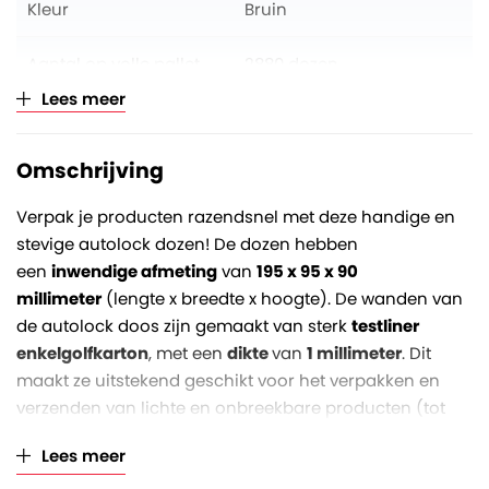
Kleur
Bruin
Aantal op volle pallet
2880 dozen
Lees meer
Verkoopeenheid
Per stuk (opklimmend per
10)
Omschrijving
Verpak je producten razendsnel met deze handige en
stevige autolock dozen! De dozen hebben
een
inwendige afmeting
van
195 x 95 x 90
millimeter
(lengte x breedte x hoogte). De wanden van
de autolock doos zijn gemaakt van sterk
testliner
enkelgolfkarton
, met een
dikte
van
1
millimeter
. Dit
maakt ze uitstekend geschikt voor het verpakken en
verzenden van lichte en onbreekbare producten (tot
maximaal zo'n 10 kg).
Lees meer
Met automatische bodem en