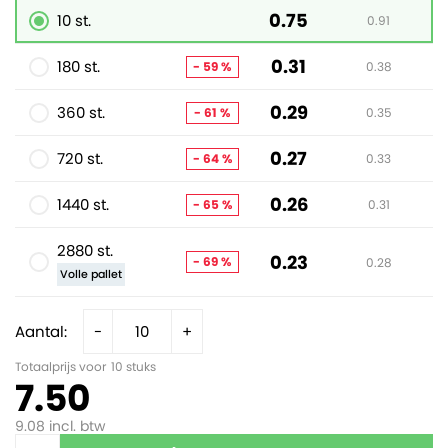
0.75
10 st.
0.91
0.31
180 st.
- 59 %
0.38
0.29
360 st.
- 61 %
0.35
0.27
720 st.
- 64 %
0.33
0.26
1440 st.
- 65 %
0.31
2880 st.
0.23
- 69 %
0.28
Volle pallet
Aantal:
-
+
Totaalprijs voor
10
stuks
7.50
9.08
incl. btw