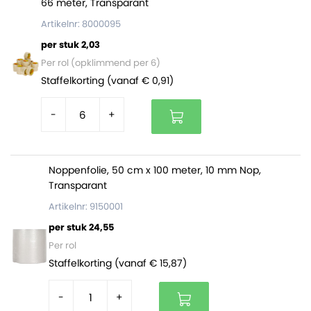
66 meter, Transparant
nodig
Ontvanger kan de doos gemakkelijk openen met
Artikelnr: 8000095
scheurstrip
per stuk 2,03
Volledig recyclebaar en FSC gecertificeerd
Per rol (opklimmend per 6)
Staffelkorting (vanaf € 0,91)
De dozen zijn
per 10 stuks gebundeld
en op een volle
pallet zitten 2880 dozen (288 bundels).
-
+
Noppenfolie, 50 cm x 100 meter, 10 mm Nop,
Transparant
Artikelnr: 9150001
per stuk 24,55
Per rol
Staffelkorting (vanaf € 15,87)
-
+