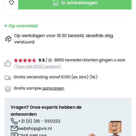
In winkelwagen
Op voorraad
Op werkdagen voor 16:30 besteld, dezelfde dag
verstuurd
8650 tevreden klanten gingen u voor
9.5
/ 10
(Toon alle 8650 reviews)
Gratis verzending vanaf €100 (ex. btw) (NL)
Gratis sample
aanvragen
Vragen? Onze experts hebben de
antwoorden
+31 (0) 318 - 550333
webshop@viv.nl
Chat met ons