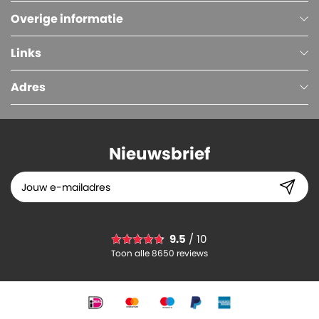
Overige informatie
Links
Adres
Nieuwsbrief
Autolockdoos, Enkelgolf, 195 x 95 x 90 mm, Bruin
9.5
/ 10
0.
75
Toon alle 8650 reviews
-
+
In winkelwagen