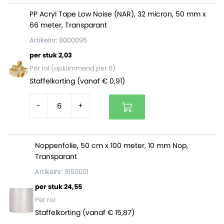
Razendsnel op te zetten dankzij autolock bodem
PP Acryl Tape Low Noise (NAR), 32 micron, 50 mm x
Gemakkelijk sluiten met plakstrip, dus geen tape
66 meter, Transparant
nodig
Ontvanger kan de doos gemakkelijk openen met
Artikelnr: 8000095
scheurstrip
per stuk 2,03
Volledig recyclebaar en FSC gecertificeerd
Per rol (opklimmend per 6)
Staffelkorting (vanaf € 0,91)
De dozen zijn
per 10 stuks gebundeld
en op een volle
pallet zitten 960 dozen (96 bundels).
-
+
Noppenfolie, 50 cm x 100 meter, 10 mm Nop,
Transparant
Artikelnr: 9150001
per stuk 24,55
Per rol
Staffelkorting (vanaf € 15,87)