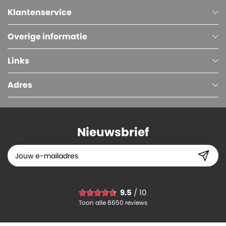
Klantenservice
Overige informatie
Links
Adres
Nieuwsbrief
Autolockdoos, Enkelgolf, 343 x 243 x 63 mm, Bruin
9.5
/ 10
0.
93
Toon alle 8650 reviews
-
+