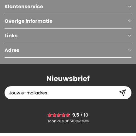
Klantenservice
Overige informatie
Links
Adres
Nieuwsbrief
BIO Roerstaafjes Hout 11 cm
9.5
/ 10
8.
59
Toon alle 8650 reviews
-
+