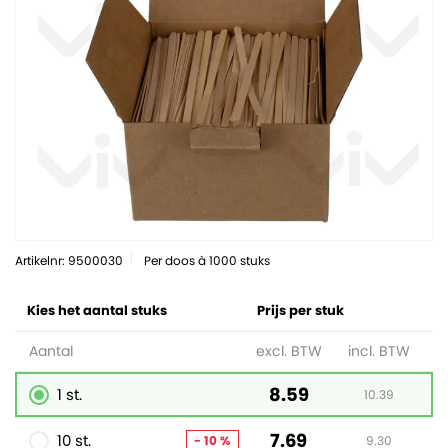
Artikelnr: 9500030
Per doos à 1000 stuks
Kies het aantal stuks
Prijs per stuk
Aantal
excl. BTW
incl. BTW
8.59
1 st.
10.39
7.69
10 st.
- 10 %
9.30