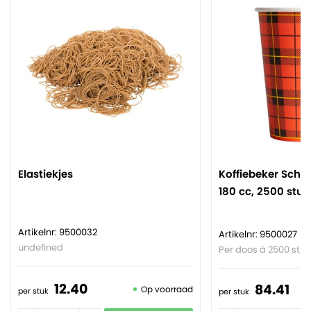
Elastiekjes
Koffiebeker Schots
180 cc, 2500 stuk
Artikelnr: 9500032
Artikelnr: 9500027
undefined
Per doos à 2500 stuk
12.
40
84.
41
Op voorraad
per stuk
per stuk