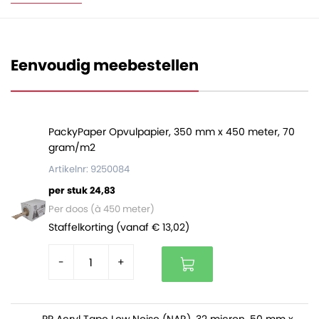
Eenvoudig meebestellen
PackyPaper Opvulpapier, 350 mm x 450 meter, 70
gram/m2
Artikelnr: 9250084
per stuk 24,83
Per doos (à 450 meter)
Staffelkorting (vanaf € 13,02)
-
+
PP Acryl Tape Low Noise (NAR), 32 micron, 50 mm x