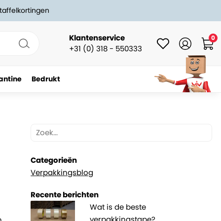
taffelkortingen
Klantenservice
0
+31 (0) 318 - 550333
antine
Bedrukt
Categorieën
Verpakkingsblog
Recente berichten
Wat is de beste
verpakkingstape?
n