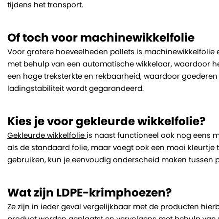
tijdens het transport.
Of toch voor machinewikkelfolie
Voor grotere hoeveelheden pallets is
machinewikkelfolie
e
met behulp van een automatische wikkelaar, waardoor het 
een hoge treksterkte en rekbaarheid, waardoor goedere
ladingstabiliteit wordt gegarandeerd.
Kies je voor gekleurde wikkelfolie?
Gekleurde wikkelfolie
is naast functioneel ook nog eens mo
als de standaard folie, maar voegt ook een mooi kleurtje 
gebruiken, kun je eenvoudig onderscheid maken tussen p
Wat zijn LDPE-krimphoezen?
Ze zijn in ieder geval vergelijkbaar met de producten hie
product worden geplaatst en vervolgens met behulp van 