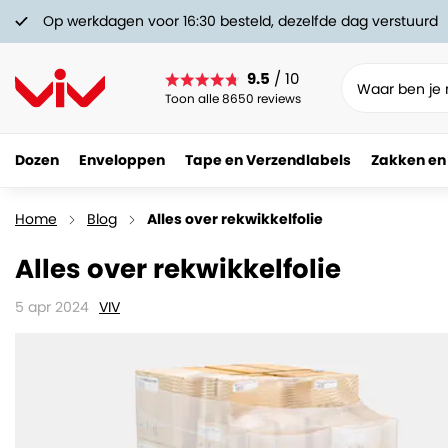
Op werkdagen voor 16:30 besteld, dezelfde dag verstuurd
9.5
/ 10
Toon alle 8650 reviews
Dozen
Enveloppen
Tape en Verzendlabels
Zakken en
Home
Blog
Alles over rekwikkelfolie
Alles over rekwikkelfolie
5 apr 2024
VIV