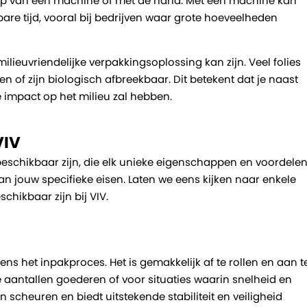
lp van een machine of met de hand. Met een machine kan
bare tijd, vooral bij bedrijven waar grote hoeveelheden
ilieuvriendelijke verpakkingsoplossing kan zijn. Veel folies
of zijn biologisch afbreekbaar. Dit betekent dat je naast
 impact op het milieu zal hebben.
VIV
 beschikbaar zijn, die elk unieke eigenschappen en voordele
n jouw specifieke eisen. Laten we eens kijken naar enkele
hikbaar zijn bij VIV.
ns het inpakproces. Het is gemakkelijk af te rollen en aan t
e aantallen goederen of voor situaties waarin snelheid en
gen scheuren en biedt uitstekende stabiliteit en veiligheid