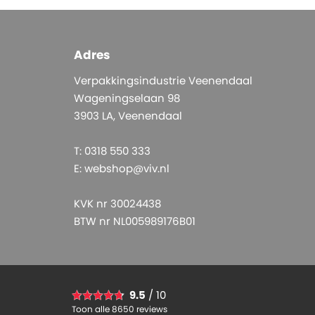
Adres
Verpakkingsindustrie Veenendaal
Wageningselaan 98
3903 LA, Veenendaal
T: 0318 550 333
E:
webshop@viv.nl
KVK nr 30024438
BTW nr NL005989176B01
9.5
/ 10
Toon alle 8650 reviews