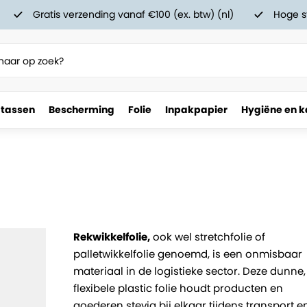
Gratis verzending vanaf €100 (ex. btw) (nl)
Hoge s
 tassen
Bescherming
Folie
Inpakpapier
Hygiëne en k
Rekwikkelfolie,
ook wel stretchfolie of
palletwikkelfolie genoemd, is een onmisbaar
materiaal in de logistieke sector. Deze dunne,
flexibele plastic folie houdt producten en
goederen stevig bij elkaar tijdens transport e