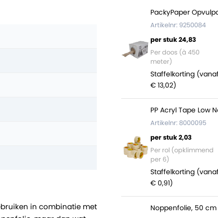
PackyPaper Opvulpa
Artikelnr: 9250084
per stuk 24,83
Per doos (à 450
meter)
Staffelkorting (vana
€ 13,02)
PP Acryl Tape Low N
Artikelnr: 8000095
per stuk 2,03
Per rol (opklimmend
per 6)
Staffelkorting (vana
€ 0,91)
gebruiken in combinatie met
Noppenfolie, 50 cm 