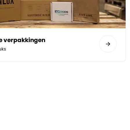
te verpakkingen
uks