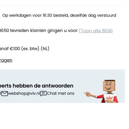
Op werkdagen voor 16:30 besteld, dezelfde dag verstuurd
8650 tevreden klanten gingen u voor
(Toon alle 8650
anaf €100 (ex. btw) (NL)
ragen
perts hebben de antwoorden
3
webshop@viv.nl
Chat met ons