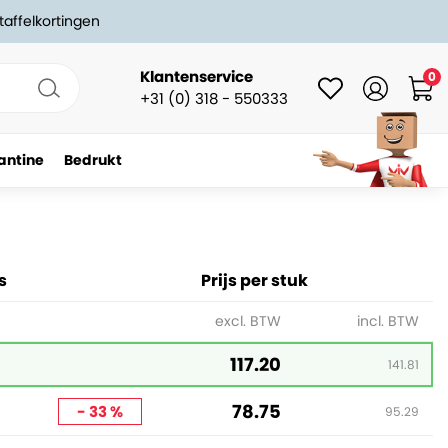
taffelkortingen
Klantenservice
0
+31 (0) 318 - 550333
antine
Bedrukt
s
Prijs per stuk
excl. BTW
incl. BTW
117.20
141.81
78.75
- 33 %
95.29