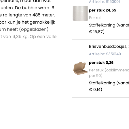
oppenfolie, maar dan wat
Artikelnr: 9150001
ucten. De bubble wrap IB
per stuk 24,55
e rollengte van 485 meter.
Per rol
door kun je het gemakkelijk
Staffelkorting (vana
um heeft (opgeblazen)
€ 15,87)
t van 6,35 kg. Op een volle
Brievenbusdoosjes, 
Artikelnr: 9350149
per stuk 0,26
Per stuk (opklimmen
per 50)
chte van normale
Staffelkorting (vana
€ 0,14)
n beschermfolie
Air NewAir I.B. Nano