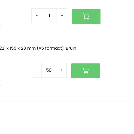
-
+
f
221 x 155 x 28 mm (A5 formaat), Bruin
-
+
d
f