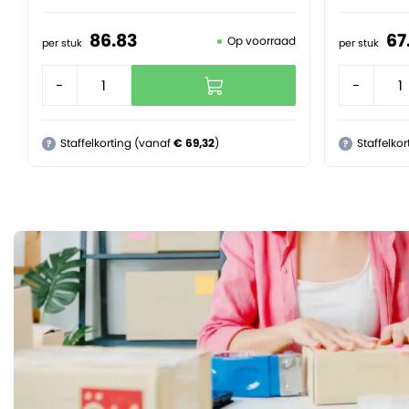
86.
83
67
Op voorraad
per stuk
per stuk
-
+
-
Staffelkorting (vanaf
€ 69,32
)
Staffelko
?
?