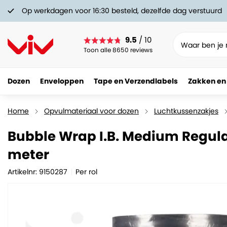
Op werkdagen voor 16:30 besteld, dezelfde dag verstuurd
9.5
/ 10
Toon alle 8650 reviews
Dozen
Enveloppen
Tape en Verzendlabels
Zakken en
Home
Opvulmateriaal voor dozen
Luchtkussenzakjes
Bubble Wrap I.B. Medium Regul
meter
Artikelnr: 9150287
Per rol