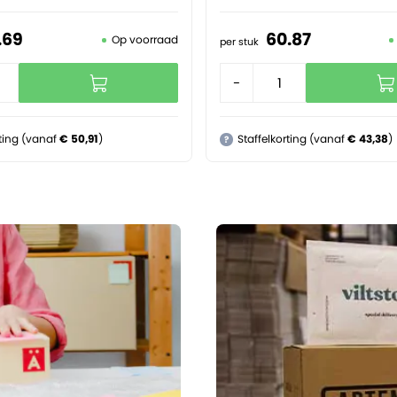
.
69
60.
87
Op voorraad
per stuk
+
-
+
rting (vanaf
€ 50,91
)
Staffelkorting (vanaf
€ 43,38
)
?