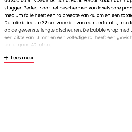
de SealedAir Newair I.B. Nano. Het is vergelijkbaar aan n
stugger. Perfect voor het beschermen van kwetsbare prod
medium folie heeft een rolbreedte van 40 cm en een total
De folie is iedere 32 cm voorzien van een perforatie, hier
op de gewenste lengte afscheuren. De bubble wrap medi
een dikte van 13 mm en een volledige rol heeft een gewich
pallet gaan 40 rollen.
Lees meer
Bubble wrap I.B. medium regular:
Zorgt voor forse ruimte- en geldbesparing ten opzi
noppenfolie
Wordt geleverd op rol, met op één rol 458 meter aa
Is perfect te gebruiken in combinatie met de Sealed 