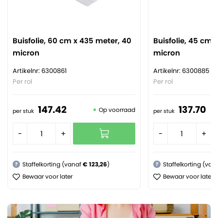
Buisfolie, 60 cm x 435 meter, 40
Buisfolie, 45 cm 
micron
micron
Artikelnr: 6300861
Artikelnr: 6300885
Per rol
Per rol
147.
42
137.
70
Op voorraad
per stuk
per stuk
-
+
-
+
Staffelkorting (vanaf
€ 123,26
)
Staffelkorting (van
?
?
Bewaar voor later
Bewaar voor later