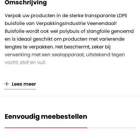
Omschrijving
Verpak uw producten in de sterke transparante LDPE
buisfolie van Verpakkingsindustrie Veenendaal!
Buisfolie wordt ook wel polybuis of slangfolie genoemd
en is ideaal geschikt om producten met varierende
lengtes te verpakken. Het beschermt, zeker bij
verwerking met een sealapparaat, uitstekend tegen
vocht, stof en vuil.
Deze buisfolie heeft een rolbreedte van 40 centimeter,
rollengte van 660 meter en een foliedikte van 40
Lees meer
micron. De folie is gewikkeld op een stevige kartonnen
koker met een asgat diameter van 76 millimeter.
De rol kan zowel handmatig als machinaal verwerkt
Eenvoudig meebestellen
worden en is geschikt voor elk type sealapparaat. Ook
kunt u met buisfolie zelf plastic zakken op maat maken,
althans variërend in de lengte uiteraard.