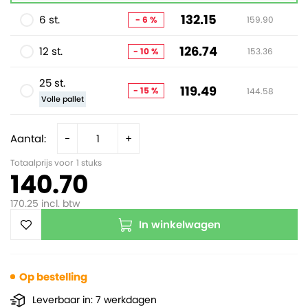
132.15
6 st.
- 6 %
159.90
126.74
12 st.
- 10 %
153.36
25 st.
119.49
- 15 %
144.58
Volle pallet
Aantal:
-
+
Totaalprijs voor
1
stuks
140.70
170.25
incl. btw
In winkelwagen
Op bestelling
Leverbaar in: 7 werkdagen