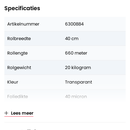
Specificaties
Artikelnummer
6300884
Rolbreedte
40 cm
Rollengte
660 meter
Rolgewicht
20 kilogram
Kleur
Transparant
Foliedikte
40 micron
Aantal op volle pallet
25 rollen
Lees meer
Verkoopeenheid
Per rol