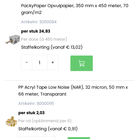
PackyPaper Opvulpapier, 350 mm x 450 meter, 70
Eén rol heeft een gewicht van circa 20 kilogram en een
gram/m2
volle pallet bevat 25 rollen (500 kg).
Artikelnr: 9250084
LDPE Buisfolie is volledig vervaardigd uit polyethyleen
per stuk 24,83
en daarom ook volledig recyclebaar.
Per doos (à 450 meter)
Staffelkorting (vanaf € 13,02)
-
+
PP Acryl Tape Low Noise (NAR), 32 micron, 50 mm x
66 meter, Transparant
Artikelnr: 8000095
per stuk 2,03
Per rol (opklimmend per 6)
Staffelkorting (vanaf € 0,91)