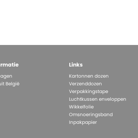
ormatie
Links
ragen
Kartonnen dozen
it België
Verzenddozen
Verpakkingstape
Luchtkussen enveloppen
Wikkelfolie
Omsnoeringsband
Inpakpapier