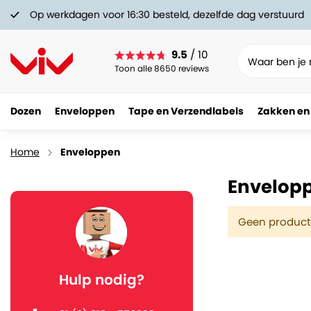
Op werkdagen voor 16:30 besteld, dezelfde dag verstuurd
9.5
/ 10
Toon alle 8650 reviews
Dozen
Enveloppen
Tape en Verzendlabels
Zakken en
Home
Enveloppen
Envelop
Geen producte
Hulp nodig?