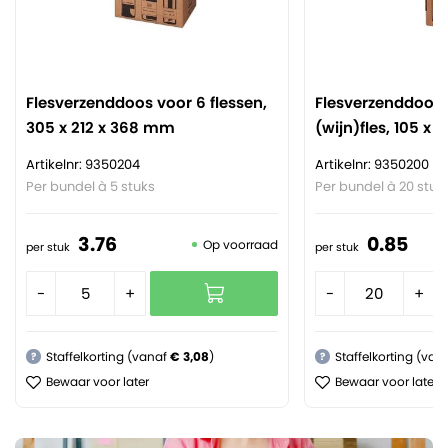
Flesverzenddoos voor 6 flessen,
Flesverzenddoos 
305 x 212 x 368 mm
(wijn)fles, 105 x
Artikelnr: 9350204
Artikelnr: 9350200
Per bundel à 5 stuks
Per bundel à 20 stuk
3.
76
0.
85
Op voorraad
per stuk
per stuk
-
+
-
+
Staffelkorting (vanaf
€ 3,08
)
Staffelkorting (van
?
?
Bewaar voor later
Bewaar voor later