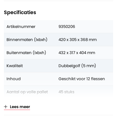
Specificaties
Artikelnummer
9350206
Binnenmaten (lxbxh)
420 x 305 x 368 mm
Buitenmaten (lxbxh)
432 x 317 x 404 mm
Kwaliteit
Dubbelgolf (5 mm)
Inhoud
Geschikt voor 12 flessen
Aantal op volle pallet
45 stuks
Verkoopeenheid
Per bundel à 5 stuks
Lees meer