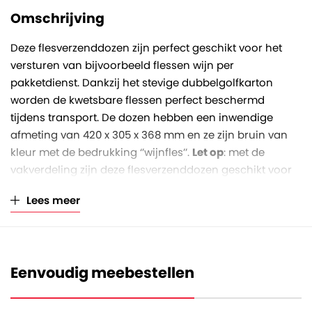
Kleur
Bruin
Omschrijving
Deze flesverzenddozen zijn perfect geschikt voor het
versturen van bijvoorbeeld flessen wijn per
pakketdienst. Dankzij het stevige dubbelgolfkarton
worden de kwetsbare flessen perfect beschermd
tijdens transport. De dozen hebben een inwendige
afmeting van 420 x 305 x 368 mm en ze zijn bruin van
kleur met de bedrukking ‘’wijnfles’’.
Let op
: met de
vakverdeling zijn deze flesverzenddozen geschikt voor
flessen met een maximale diameter van 85 mm.
Lees meer
Deze flesverzenddozen zijn geschikt voor het versturen
van twaalf flessen. De dozen worden plano geleverd en
zijn binnen een handomdraai in elkaar te zetten. Sluiten
Eenvoudig meebestellen
kan gemakkelijk met tape. Ze zijn gebundeld per 5 stuks
en de inlay wordt erbij geleverd.