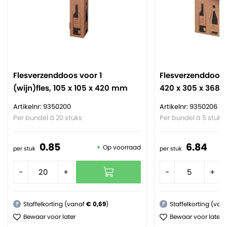
Flesverzenddoos voor 1
Flesverzenddoos v
(wijn)fles, 105 x 105 x 420 mm
420 x 305 x 368
Artikelnr: 9350200
Artikelnr: 9350206
Per bundel à 20 stuks
Per bundel à 5 stuks
0.
85
6.
84
Op voorraad
per stuk
per stuk
-
+
-
+
Staffelkorting (vanaf
€ 0,69
)
Staffelkorting (van
?
?
Bewaar voor later
Bewaar voor later