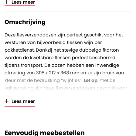
Lees meer
Kleur
Bruin
Omschrijving
Deze flesverzenddozen zijn perfect geschikt voor het
versturen van bijvoorbeeld flessen wijn per
pakketdienst. Dankzij het stevige dubbelgolfkarton
worden de kwetsbare flessen perfect beschermd
tijdens transport. De dozen hebben een inwendige
afmeting van 305 x 212 x 368 mm en ze zijn bruin van
kleur met de bedrukking ‘’wijnfles’’.
Let op
: met de
vakverdeling zijn deze flesverzenddozen geschikt voor
flessen met een maximale diameter van 85 mm.
Lees meer
Deze flesverzenddozen zijn geschikt voor het versturen
van zes flessen. De dozen worden plano geleverd en
zijn binnen een handomdraai in elkaar te zetten. Sluiten
Eenvoudig meebestellen