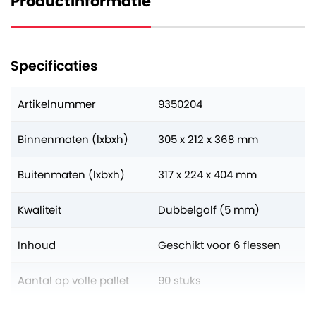
Productinformatie
Specificaties
Artikelnummer
9350204
Binnenmaten (lxbxh)
305 x 212 x 368 mm
Buitenmaten (lxbxh)
317 x 224 x 404 mm
Kwaliteit
Dubbelgolf (5 mm)
Inhoud
Geschikt voor 6 flessen
Aantal op volle pallet
90 stuks
Verkoopeenheid
Per bundel à 5 stuks