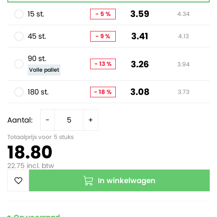
3.59
15 st.
- 5 %
4.34
3.41
45 st.
- 9 %
4.13
90 st.
3.26
- 13 %
3.94
Volle pallet
3.08
180 st.
- 18 %
3.73
Aantal:
-
+
Totaalprijs voor
5
stuks
18.80
22.75
incl. btw
In winkelwagen