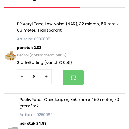
kan gemakkelijk met tape. Ze zijn gebundeld per 5 stuks
en de inlay wordt erbij geleverd.
Een volle pallet bevat 90 stuks (18 bundels)
PP Acryl Tape Low Noise (NAR), 32 micron, 50 mm x
66 meter, Transparant
Flesverzenddozen:
Artikelnr: 8000095
Zijn gemaakt van stevig dubbelgolfkarton
per stuk 2,03
Zorgen ervoor dat flessen niet kapot gaan tijdens
Per rol (opklimmend per 6)
transport
Staffelkorting (vanaf € 0,91)
Worden gemakkelijk gesloten met tape
-
+
PackyPaper Opvulpapier, 350 mm x 450 meter, 70
gram/m2
Artikelnr: 9250084
per stuk 24,83