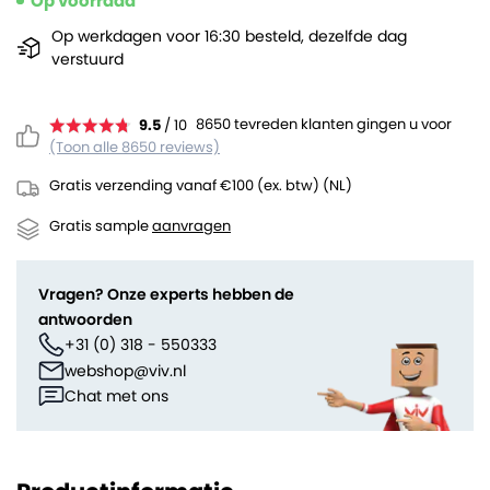
Op voorraad
Op werkdagen voor 16:30 besteld, dezelfde dag
verstuurd
8650 tevreden klanten gingen u voor
9.5
/ 10
(Toon alle 8650 reviews)
Gratis verzending vanaf €100 (ex. btw) (NL)
Gratis sample
aanvragen
Vragen? Onze experts hebben de
antwoorden
+31 (0) 318 - 550333
webshop@viv.nl
Chat met ons