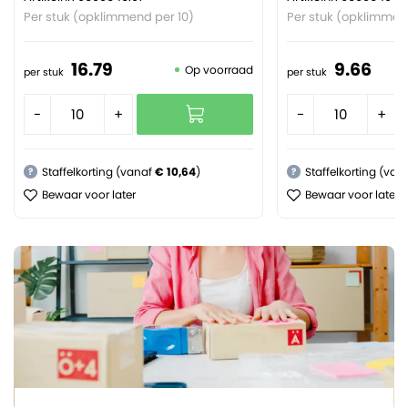
Per stuk (opklimmend per 10)
Per stuk (opklimmen
16.
79
9.
66
Op voorraad
per stuk
per stuk
-
+
-
+
Staffelkorting (vanaf
€ 10,64
)
Staffelkorting (van
?
?
Bewaar voor later
Bewaar voor later