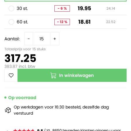
19.95
30 st.
- 6 %
24.14
18.61
60 st.
- 12 %
22.52
Aantal:
-
+
Totaalprijs voor
15
stuks
317.25
383.87
incl. btw
In winkelwagen
Op voorraad
Op werkdagen voor 16:30 besteld, dezelfde dag
verstuurd
8650 tevreden klanten gingen u voor
9.5
/ 10