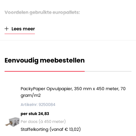
Voordelen gebruikte europallets:
Goedkoper dan nieuwe europallets, maar net zo
Lees meer
goed
Verkeren in kwalitatief goede staat
Hergebruik is maatschappelijk verantwoord
Verkrijgbaar per stuk
Eenvoudig meebestellen
Let op:
de afbeelding kan licht afwijken van de levering
qua houtkleur en kwaliteit. Er kunnen geen rechten aan
ontleend worden.
PackyPaper Opvulpapier, 350 mm x 450 meter, 70
gram/m2
Artikelnr: 9250084
per stuk 24,83
Per doos (à 450 meter)
Staffelkorting (vanaf € 13,02)