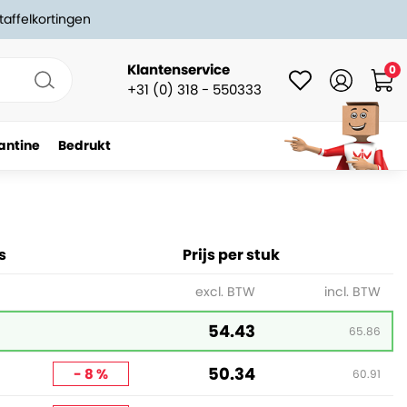
taffelkortingen
Klantenservice
0
+31 (0) 318 - 550333
antine
Bedrukt
-
+
In winkelwagen
s
Prijs per stuk
excl. BTW
incl. BTW
54.43
65.86
50.34
- 8 %
60.91