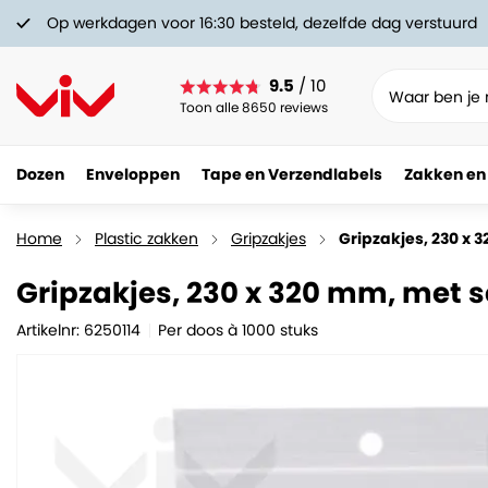
Op werkdagen voor 16:30 besteld, dezelfde dag verstuurd
9.5
/ 10
Toon alle 8650 reviews
Dozen
Enveloppen
Tape en Verzendlabels
Zakken en
Gripzakjes, 230 x 320 mm, met schrijfvlak
54.
43
Home
Plastic zakken
Gripzakjes
Gripzakjes, 230 x 
Gripzakjes, 230 x 320 mm, met s
Artikelnr: 6250114
Per doos à 1000 stuks