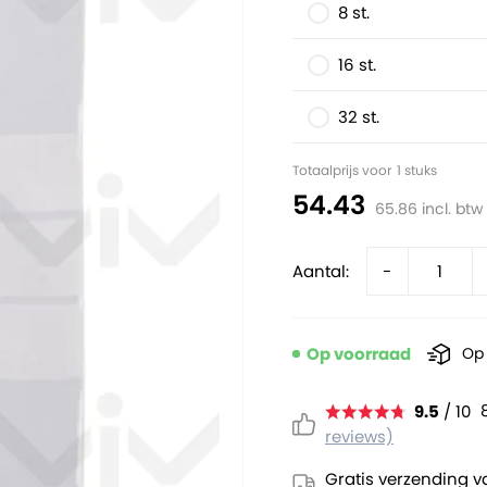
8 st.
16 st.
32 st.
Totaalprijs voor
1
stuks
54.43
65.86
incl. btw
Aantal:
-
Op voorraad
Op 
9.5
/ 10
reviews)
Gratis verzending v