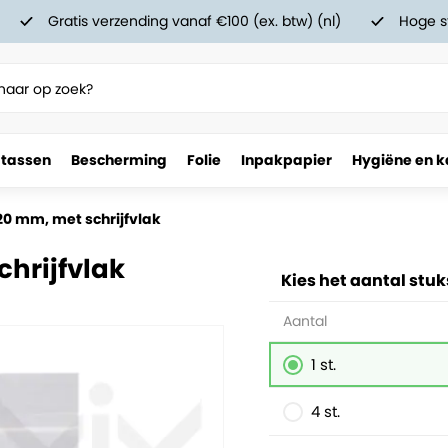
Gratis verzending vanaf €100 (ex. btw) (nl)
Hoge s
 tassen
Bescherming
Folie
Inpakpapier
Hygiëne en k
320 mm, met schrijfvlak
chrijfvlak
Kies het aantal stuk
Aantal
1 st.
4 st.