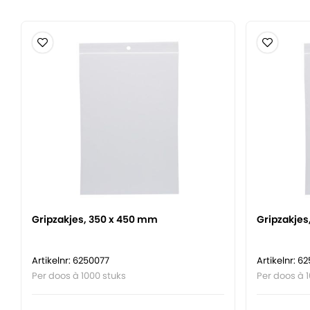
Gripzakjes, 350 x 450 mm
Gripzakjes
Artikelnr: 6250077
Artikelnr: 6
Per doos à 1000 stuks
Per doos à 