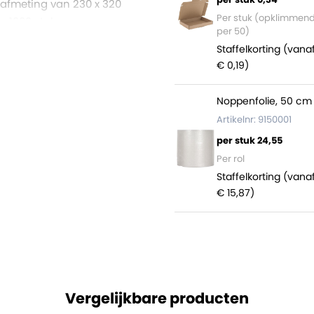
 afmeting van 230 x 320
Per stuk (opklimmen
r 1000 stuks.
per 50)
Staffelkorting (vana
€ 0,19)
Noppenfolie, 50 cm 
Artikelnr: 9150001
per stuk 24,55
ring
Per rol
Staffelkorting (vana
€ 15,87)
Vergelijkbare producten