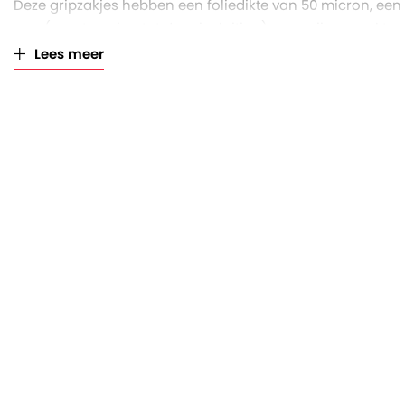
Deze gripzakjes hebben een foliedikte van 50 micron, een
mm (maatvoering tot de gripsluiting) en ze zijn verpakt pe
Lees meer
De voordelen van gripzakjes met schrijfvlak:
Zijn gemaakt van sterke, heldere LDPE folie
Beschermen tegen vocht, stof en vuil
Beschikken over een ophangoog
Beschikken over een schrijfvlak; handig voor archive