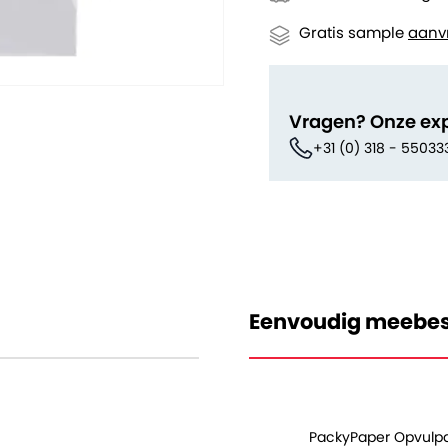
Gratis sample
aanv
Vragen? Onze ex
+31 (0) 318 - 55033
Eenvoudig meebes
PackyPaper Opvulpa