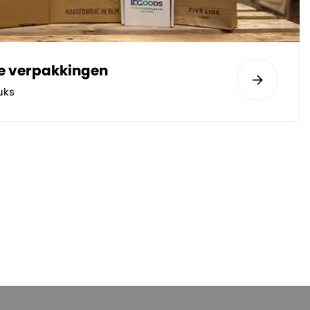
te verpakkingen
uks