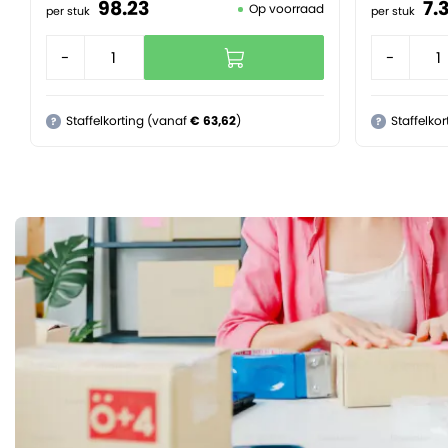
98.
23
7.
Op voorraad
per stuk
per stuk
-
+
-
Staffelkorting (vanaf
€ 63,62
)
Staffelko
?
?