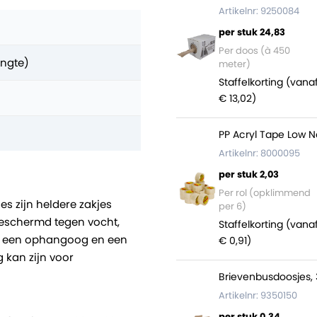
Artikelnr: 9250084
per stuk 24,83
Per doos (à 450
engte)
meter)
Staffelkorting (vana
€ 13,02)
PP Acryl Tape Low N
Artikelnr: 8000095
per stuk 2,03
Per rol (opklimmend
jes zijn heldere zakjes
per 6)
beschermd tegen vocht,
Staffelkorting (vana
ver een ophangoog en een
€ 0,91)
 kan zijn voor
Brievenbusdoosjes, 
Artikelnr: 9350150
per stuk 0,34