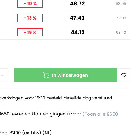
48.72
- 10 %
58.95
47.43
- 13 %
57.39
44.13
- 19 %
53.40
In winkelwagen
+
werkdagen voor 16:30 besteld, dezelfde dag verstuurd
8650 tevreden klanten gingen u voor
(Toon alle 8650
anaf €100 (ex. btw) (NL)