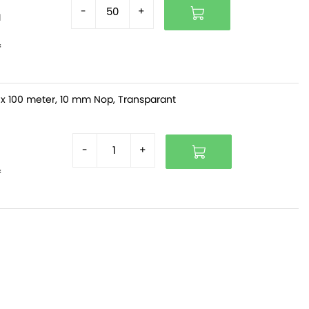
-
+
d
f
x 100 meter, 10 mm Nop, Transparant
-
+
f