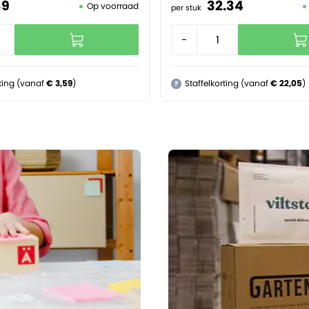
39
32.
34
Op voorraad
per stuk
+
-
+
rting (vanaf
€ 3,59
)
Staffelkorting (vanaf
€ 22,05
)
?