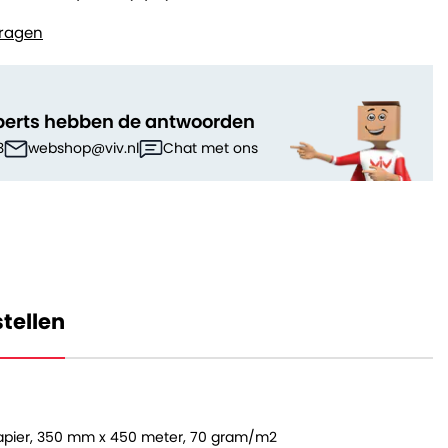
ragen
perts hebben de antwoorden
3
webshop@viv.nl
Chat met ons
tellen
pier, 350 mm x 450 meter, 70 gram/m2