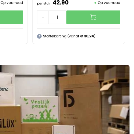
42.
90
Op voorraad
Op voorraad
per stuk
-
+
Staffelkorting (vanaf
€ 30,24
)
?