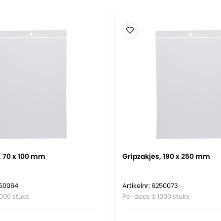
, 70 x 100 mm
Gripzakjes, 190 x 250 mm
250064
Artikelnr: 6250073
1000 stuks
Per doos à 1000 stuks