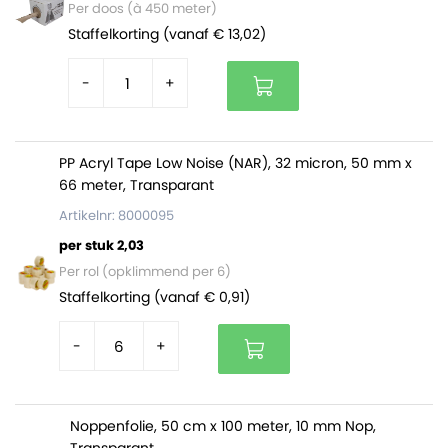
Gemakkelijk en snel te openen en sluiten en
Per doos (à 450 meter)
herbruikbaar
Staffelkorting (vanaf € 13,02)
Gemaakt van sterke LDPE folie van 50 micron dik
Beschikken over een ophangoog
-
+
Geschikt voor verpakken van allerlei soorten
producten
PP Acryl Tape Low Noise (NAR), 32 micron, 50 mm x
66 meter, Transparant
De gripzakjes zijn verpakt per doos van 1.000 stuks.
Artikelnr: 8000095
per stuk 2,03
Per rol (opklimmend per 6)
Staffelkorting (vanaf € 0,91)
-
+
Noppenfolie, 50 cm x 100 meter, 10 mm Nop,
Transparant