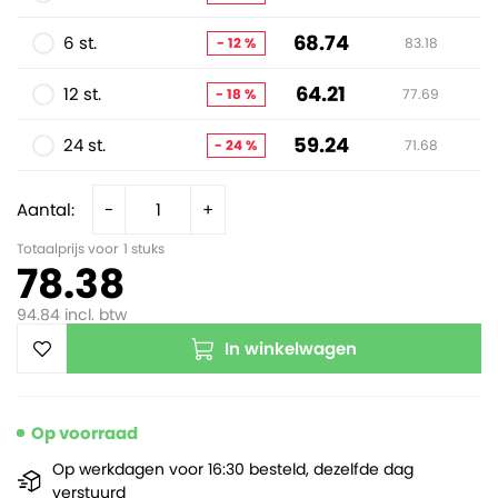
68.74
6 st.
- 12 %
83.18
64.21
12 st.
- 18 %
77.69
59.24
24 st.
- 24 %
71.68
Aantal:
-
+
Totaalprijs voor
1
stuks
78.38
94.84
incl. btw
In winkelwagen
Op voorraad
Op werkdagen voor 16:30 besteld, dezelfde dag
verstuurd