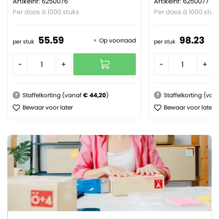
Artikelnr: 6250076
Artikelnr: 6250077
Per doos à 1000 stuks
Per doos à 1000 stuk
55.
59
98.
23
Op voorraad
per stuk
per stuk
-
+
-
+
Staffelkorting (vanaf
€ 44,20
)
Staffelkorting (van
?
?
Bewaar voor later
Bewaar voor later