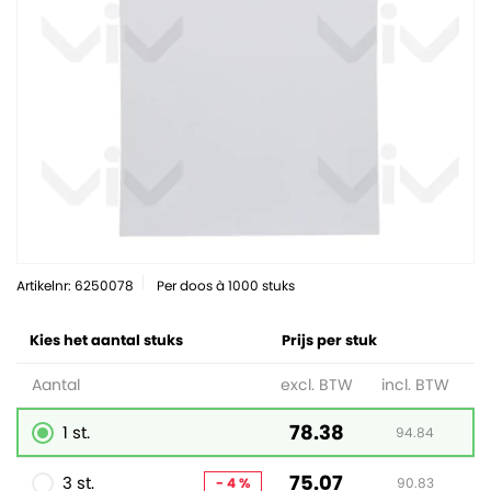
Artikelnr: 6250078
Per doos à 1000 stuks
Kies het aantal stuks
Prijs per stuk
Aantal
excl. BTW
incl. BTW
78.38
1 st.
94.84
75.07
3 st.
- 4 %
90.83