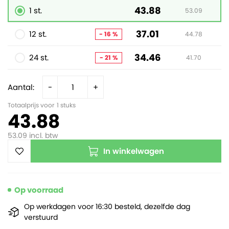
43.88
1 st.
53.09
37.01
12 st.
- 16 %
44.78
34.46
24 st.
- 21 %
41.70
Aantal:
-
+
Totaalprijs voor
1
stuks
43.88
53.09
incl. btw
In winkelwagen
Op voorraad
Op werkdagen voor 16:30 besteld, dezelfde dag
verstuurd