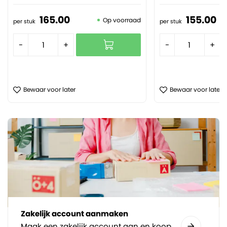
165.
00
155.
00
Op voorraad
per stuk
per stuk
-
+
-
+
Bewaar voor later
Bewaar voor later
Zakelijk account aanmaken
Maak een zakelijk account aan en koop