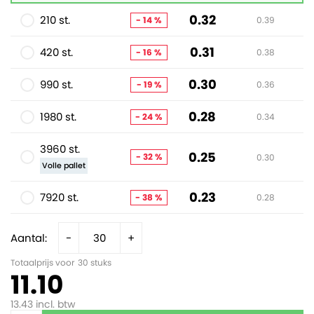
0.32
210 st.
- 14 %
0.39
0.31
420 st.
- 16 %
0.38
0.30
990 st.
- 19 %
0.36
0.28
1980 st.
- 24 %
0.34
3960 st.
0.25
- 32 %
0.30
Volle pallet
0.23
7920 st.
- 38 %
0.28
Aantal:
-
+
Totaalprijs voor
30
stuks
11.10
13.43
incl. btw