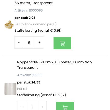
66 meter, Transparant
pallet zitten 3960 dozen (132 bundels).
Artikelnr: 8000095
per stuk 2,03
Dozen op maat of met bedrukking
Per rol (opklimmend per 6)
Zijn deze verzenddozen van 200 x 160 x 130 mm niet
Staffelkorting (vanaf € 0,91)
waar je naar op zoek bent? Of wil je je verzenddozen
laten bedrukken? Vraag dan een offerte aan via onze
-
+
dozen op maat
pagina of neem contact met ons op!
Noppenfolie, 50 cm x 100 meter, 10 mm Nop,
Transparant
Artikelnr: 9150001
per stuk 24,55
Per rol
Staffelkorting (vanaf € 15,87)
-
+