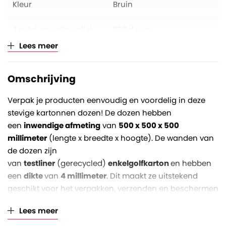
Kleur
Bruin
Aantal op volle pallet
250 dozen
Lees meer
Verkoopeenheid
Per stuk (opklimmend per
25)
Omschrijving
Verpak je producten eenvoudig en voordelig in deze
stevige kartonnen dozen! De dozen hebben
een
inwendige afmeting
van
500 x 500 x 500
millimeter
(lengte x breedte x hoogte). De wanden van
de dozen zijn
van
testliner
(gerecycled)
enkelgolfkarton
en hebben
een
dikte
van
4 millimeter
. Dit maakt ze uitstekend
geschikt voor het verpakken, verzenden en beschermen
van lichtere en onbreekbare goederen (tot maximaal
Lees meer
zo'n 10 à 15 kg).