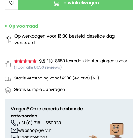
In winkelwagen
Op voorraad
Op werkdagen voor 16:30 besteld, dezelfde dag
verstuurd
8650 tevreden klanten gingen u voor
9.5
/ 10
(Toon alle 8650 reviews)
Gratis verzending vanaf €100 (ex. btw) (NL)
Gratis sample
aanvragen
Vragen? Onze experts hebben de
antwoorden
+31 (0) 318 - 550333
webshop@viv.nl
Chat met ons