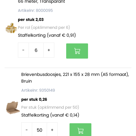
66 meter, Transparant
pallet zitten 250 dozen (10 bundels).
Artikelnr: 8000095
per stuk 2,03
Dozen op maat of met bedrukking
Per rol (opklimmend per 6)
Zijn deze verzenddozen van 500 x 500 x 500 mm niet
Staffelkorting (vanaf € 0,91)
waar je naar op zoek bent? Of wil je je verzenddozen
laten bedrukken? Vraag dan een offerte aan via onze
-
+
dozen op maat
pagina of neem contact met ons op!
Brievenbusdoosjes, 221 x 155 x 28 mm (A5 formaat),
Bruin
Artikelnr: 9350149
per stuk 0,26
Per stuk (opklimmend per 50)
Staffelkorting (vanaf € 0,14)
-
+