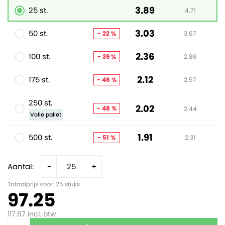
3.89
25 st.
4.71
3.03
50 st.
- 22 %
3.67
2.36
100 st.
- 39 %
2.86
2.12
175 st.
- 46 %
2.57
250 st.
2.02
- 48 %
2.44
Volle pallet
1.91
500 st.
- 51 %
2.31
Aantal:
-
+
Totaalprijs voor
25
stuks
97.25
117.67
incl. btw