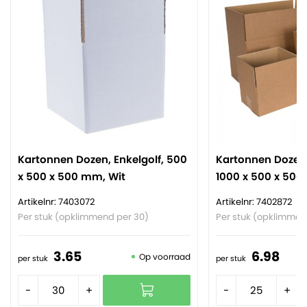
Kartonnen Dozen, Enkelgolf, 500
Kartonnen Dozen,
x 500 x 500 mm, Wit
1000 x 500 x 500
Artikelnr: 7403072
Artikelnr: 7402872
Per stuk (opklimmend per 30)
Per stuk (opklimmen
3.
65
6.
98
Op voorraad
per stuk
per stuk
-
+
-
+