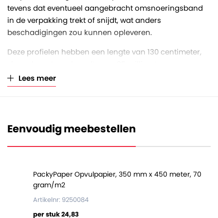
tevens dat eventueel aangebracht omsnoeringsband
in de verpakking trekt of snijdt, wat anders
beschadigingen zou kunnen opleveren.
Deze profielen hebben een lengte van 130 centimeter,
vleugels met een breedte van 35 millimeter en een
massief kartonnen dikte van 3 millimeter.
Lees meer
De profielen zijn per 50 stuks gebundeld en op een volle
pallet zitten 5100 profielen (102 bundels).
Eenvoudig meebestellen
PackyPaper Opvulpapier, 350 mm x 450 meter, 70
gram/m2
Artikelnr: 9250084
per stuk 24,83