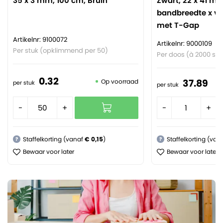
35 x 3 mm, 100 cm, Bruin
Zwart, 22 x 41 m
bandbreedte x vl
met T-Gap
Artikelnr: 9100072
Artikelnr: 9000109
Per stuk (opklimmend per 50)
Per doos (à 2000 stu
0.
32
37.
89
Op voorraad
per stuk
per stuk
-
+
-
+
Staffelkorting (vanaf
€ 0,15
)
Staffelkorting (van
?
?
Bewaar voor later
Bewaar voor later