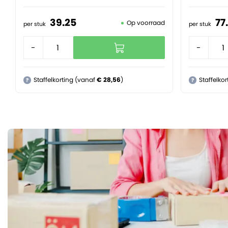
39.
25
77.
Op voorraad
per stuk
per stuk
-
+
-
Staffelkorting (vanaf
€ 28,56
)
Staffelko
?
?