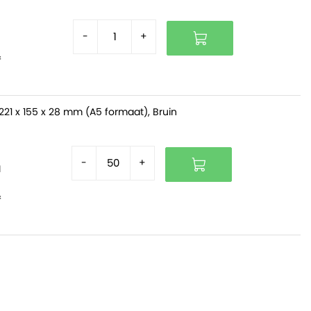
-
+
f
221 x 155 x 28 mm (A5 formaat), Bruin
-
+
d
f