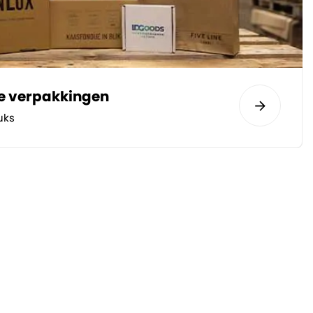
te verpakkingen
uks