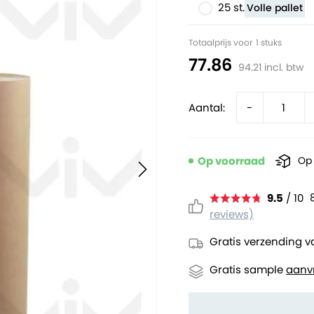
25 st.
Volle pallet
Totaalprijs voor
1
stuks
77.86
94.21
incl. btw
Aantal:
-
Op voorraad
Op 
9.5
/ 10
reviews)
Gratis verzending v
Gratis sample
aanv