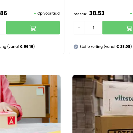
86
38.
53
Op voorraad
per stuk
+
-
+
rting (vanaf
€ 56,16
)
Staffelkorting (vanaf
€ 28,08
)
?