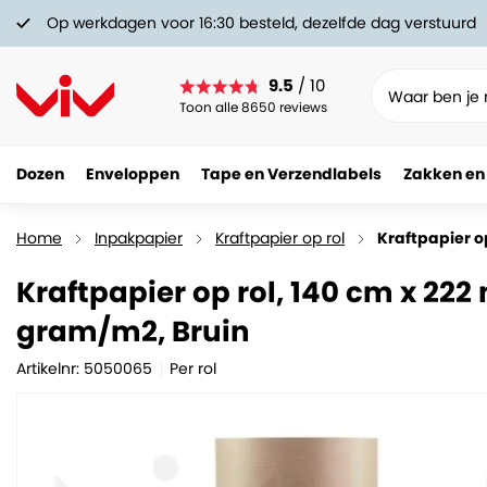
Op werkdagen voor 16:30 besteld, dezelfde dag verstuurd
9.5
/ 10
Toon alle 8650 reviews
Dozen
Enveloppen
Tape en Verzendlabels
Zakken en
Kraftpapier op rol, 140 cm x 222 meter, 90 gram/
77.
86
Home
Inpakpapier
Kraftpapier op rol
Kraftpapier o
Kraftpapier op rol, 140 cm x 222
gram/m2, Bruin
Artikelnr: 5050065
Per rol