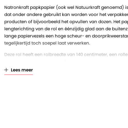
Natronkraft papkpapier (ook wel Natuurkraft genoemd) is 
dat onder andere gebruikt kan worden voor het verpakk
producten of bijvoorbeeld het opvullen van dozen. Het pap
lengterichting van de rol en éénzijdig glad aan de buitenzi
lange papiervezels een hoge scheur- en doorprikweerstand
tegelijkertijd toch soepel laat verwerken.
Deze rol heeft een rolbreedte van 140 centimeter, een rol
papierkwaliteit van 90 gram/m2. Des te hoger het gramma
dikker is het papier. Het asgat van de koker heeft een diam
Lees meer
leveren de rollen inclusief klosjes aan beide uiteinden.
Verpakkingsinudstrie Veenendaal is reeds decennia lang a
onder andere folies en papier. Wij snijden de jumborollen 
apparaatrollen, waardoor je verzekerd bent van een uitste
voorraad en scherpe prijzen!
Bruin pakpapier op rol: