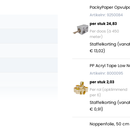
PackyPaper Opvulpa
Artikelnr: 9250084
per stuk 24,83
Per doos (à 450
meter)
Staffelkorting (vana
€ 13,02)
PP Acryl Tape Low N
Artikelnr: 8000095
per stuk 2,03
Per rol (opklimmend
per 6)
Staffelkorting (vana
€ 0,91)
Noppenfolie, 50 cm 