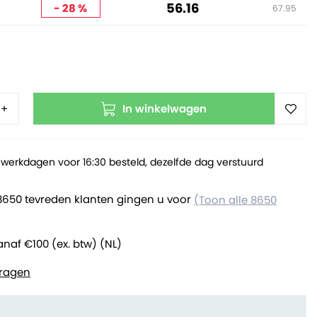
56.16
- 28 %
67.95
In winkelwagen
+
werkdagen voor 16:30 besteld, dezelfde dag verstuurd
8650 tevreden klanten gingen u voor
(Toon alle 8650
anaf €100 (ex. btw) (NL)
ragen