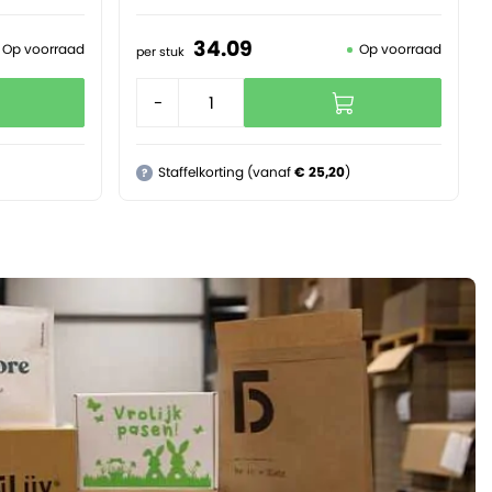
34.
09
Op voorraad
Op voorraad
per stuk
-
+
Staffelkorting (vanaf
€ 25,20
)
?