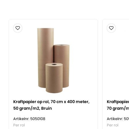
Heeft een hoge scheur- en doorprikweerstand.
Is soepel en laat zich prima verwerken tijdens gebrui
Is een uitstekende keuze voor het beschermen van j
Bestaat uit natuurlijke materialen en is volledig rec
gecertificeerd.
Wordt door Verpakkingsindustrie Veenendaal zelf g
Kraftpapier op rol, 70 cm x 400 meter,
Kraftpapier
50 gram/m2, Bruin
70 gram/m
Artikelnr: 5050108
Artikelnr: 5
Per rol
Per rol