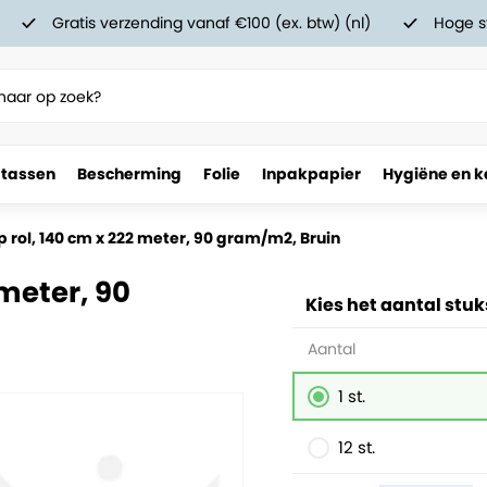
Gratis verzending vanaf €100 (ex. btw) (nl)
Hoge s
 tassen
Bescherming
Folie
Inpakpapier
Hygiëne en k
m2, Bruin
p rol, 140 cm x 222 meter, 90 gram/m2, Bruin
 meter, 90
Kies het aantal stuk
Aantal
1 st.
12 st.