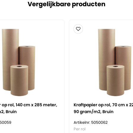
Vergelijkbare producten
k.
e producten.
yclebaar en FSC
eproduceerd.
 op rol, 140 cm x 285 meter,
Kraftpapier op rol, 70 cm x 2
2, Bruin
90 gram/m2, Bruin
050059
Artikelnr: 5050062
Per rol