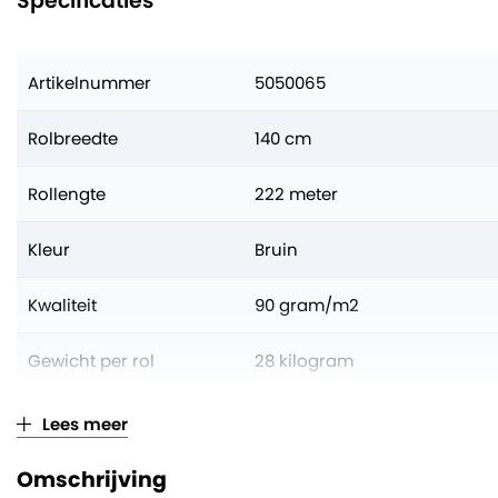
Specificaties
Artikelnummer
5050065
Rolbreedte
140 cm
Rollengte
222 meter
Kleur
Bruin
Kwaliteit
90 gram/m2
Gewicht per rol
28 kilogram
Aantal op volle pallet
25 rollen
Lees meer
Verkoopeenheid
Per rol
Omschrijving