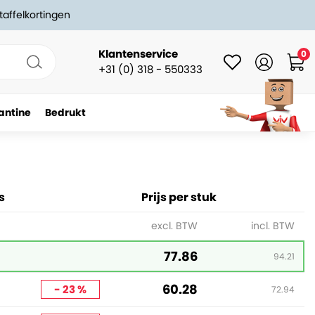
taffelkortingen
Klantenservice
0
+31 (0) 318 - 550333
antine
Bedrukt
-
+
In winkelwagen
s
Prijs per stuk
excl. BTW
incl. BTW
77.86
94.21
60.28
- 23 %
72.94