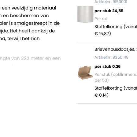
Artikelnr: 9150001
een veelzijdig materiaal
per stuk 24,55
en en beschermen van
Per rol
ier is smalgestreept in de
Staffelkorting (vana
jde. Het heeft dankzij de
€ 15,87)
, terwijl het zich
Brievenbusdoosjes, 
Artikelnr: 9350149
lengte van 222 meter en een
ge, des te sterker en
per stuk 0,26
eter van 57 millimeter. Wij
Per stuk (opklimmen
per 50)
Staffelkorting (vana
ctief als converter van
€ 0,14)
zelf op maat tot
kende kwaliteit, ruime