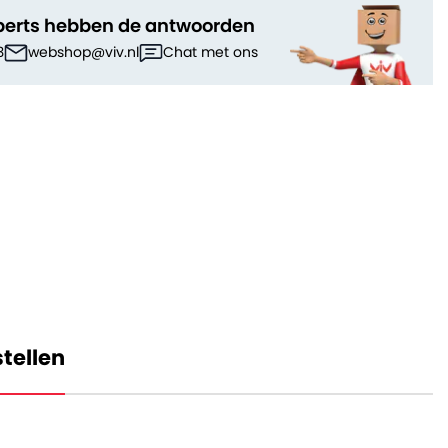
perts hebben de antwoorden
3
webshop@viv.nl
Chat met ons
tellen