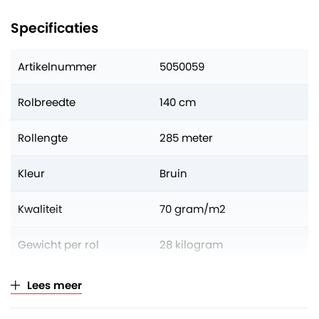
Specificaties
Artikelnummer
5050059
Rolbreedte
140 cm
Rollengte
285 meter
Kleur
Bruin
Kwaliteit
70 gram/m2
Gewicht per rol
28 kilogram
Aantal op volle pallet
25 rollen
Lees meer
Verkoopeenheid
Per rol