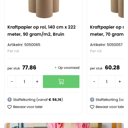
Kraftpapier op rol, 140 cm x 222
Kraftpapier op ro
meter, 90 gram/m2, Bruin
meter, 70 gram/m
Artikelnr: 5050065
Artikelnr: 5050057
Per rol
Per rol
77.
86
60.
28
Op voorraad
per stuk
per stuk
-
+
-
+
Staffelkorting (vanaf
€ 56,16
)
Staffelkorting (van
?
?
Bewaar voor later
Bewaar voor later