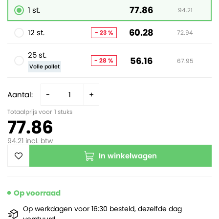
77.86
1 st.
94.21
60.28
12 st.
- 23 %
72.94
25 st.
56.16
- 28 %
67.95
Volle pallet
Aantal:
-
+
Totaalprijs voor
1
stuks
77.86
94.21
incl. btw
In winkelwagen
Op voorraad
Op werkdagen voor 16:30 besteld, dezelfde dag