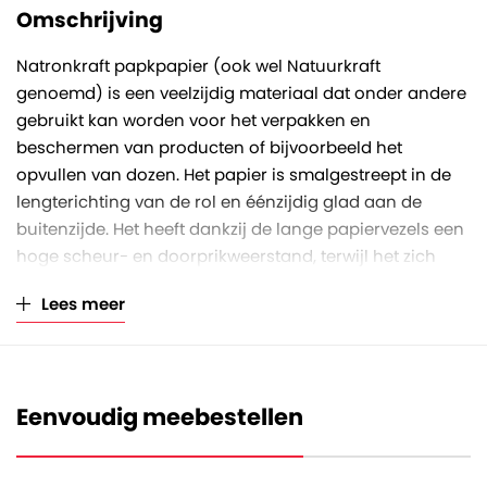
Omschrijving
Natronkraft papkpapier (ook wel Natuurkraft
genoemd) is een veelzijdig materiaal dat onder andere
gebruikt kan worden voor het verpakken en
beschermen van producten of bijvoorbeeld het
opvullen van dozen. Het papier is smalgestreept in de
lengterichting van de rol en éénzijdig glad aan de
buitenzijde. Het heeft dankzij de lange papiervezels een
hoge scheur- en doorprikweerstand, terwijl het zich
tegelijkertijd toch soepel laat verwerken.
Lees meer
Deze rol heeft een rolbreedte van 140 centimeter, een
rollengte van 285 meter en een papierkwaliteit van 70
gram/m2. Des te hoger het grammage, des te sterker
en dikker is het papier. Het asgat van de koker heeft een
Eenvoudig meebestellen
diameter van 57 millimeter. Wij leveren de rollen
inclusief klosjes aan beide uiteinden.