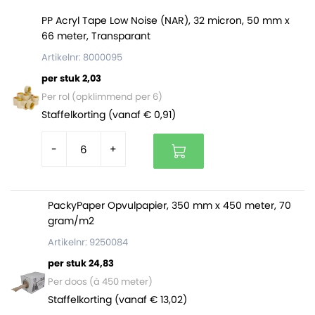
Verpakkingsinudstrie Veenendaal is reeds decennia
PP Acryl Tape Low Noise (NAR), 32 micron, 50 mm x
lang actief als converter van onder andere folies en
66 meter, Transparant
papier. Wij snijden de jumborollen zelf op maat tot
Artikelnr: 8000095
apparaatrollen, waardoor je verzekerd bent van een
per stuk 2,03
uitstekende kwaliteit, ruime voorraad en scherpe
Per rol (opklimmend per 6)
prijzen!
Staffelkorting (vanaf € 0,91)
Bruin pakpapier op rol:
-
+
Heeft een hoge scheur- en doorprikweerstand.
Is soepel en laat zich prima verwerken tijdens
gebruik.
PackyPaper Opvulpapier, 350 mm x 450 meter, 70
Is een uitstekende keuze voor het beschermen
gram/m2
van je producten.
Artikelnr: 9250084
Bestaat uit natuurlijke materialen en is volledig
recyclebaar en FSC gecertificeerd.
per stuk 24,83
Wordt door Verpakkingsindustrie Veenendaal zelf
Per doos (à 450 meter)
geproduceerd.
Staffelkorting (vanaf € 13,02)