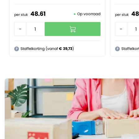
48.
61
48
Op voorraad
per stuk
per stuk
-
+
-
Staffelkorting (vanaf
€ 39,73
)
Staffelko
?
?