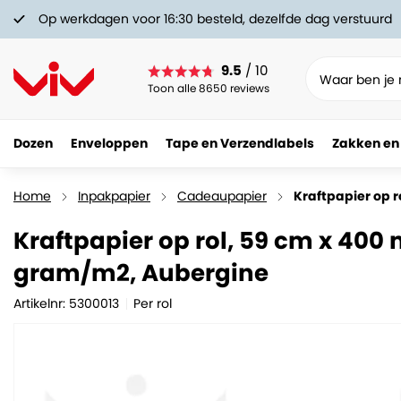
Op werkdagen voor 16:30 besteld, dezelfde dag verstuurd
9.5
/ 10
Toon alle 8650 reviews
Dozen
Enveloppen
Tape en Verzendlabels
Zakken en
Kraftpapier op rol, 59 cm x 400 meter, 50 gram
48.
61
Home
Inpakpapier
Cadeaupapier
Kraftpapier op 
Kraftpapier op rol, 59 cm x 400 
gram/m2, Aubergine
Artikelnr: 5300013
Per rol