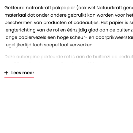
Gekleurd natronkraft pakpapier (ook wel Natuurkraft geno
materiaal dat onder andere gebruikt kan worden voor he
beschermen van producten of cadeautjes. Het papier is s
lengterichting van de rol en éénzijdig glad aan de buitenzi
lange papiervezels een hoge scheur- en doorprikweerstand
tegelijkertijd toch soepel laat verwerken.
Deze aubergine gekleurde rol is aan de buitenzijde bedruk
van 59 centimeter, een rollengte van 400 meter en een pap
gram/m2. Des te hoger het grammage, des te sterker en dik
Lees meer
asgat van de koker heeft een diameter van 57 millimeter. W
inclusief klosjes aan beide uiteinden.
Verpakkingsinudstrie Veenendaal is reeds decennia lang a
onder andere folies en papier. Wij drukken en snijden de
tot apparaatrollen, waardoor je verzekerd bent van een ui
voorraad en scherpe prijzen!
Gekleurd pakpapier op rol: