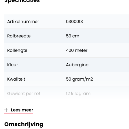
Specificaties
Artikelnummer
5300013
Rolbreedte
59 cm
Rollengte
400 meter
Kleur
Aubergine
Kwaliteit
50 gram/m2
Gewicht per rol
12 kilogram
Aantal op volle pallet
50 rollen
Lees meer
Verkoopeenheid
Per rol
Omschrijving