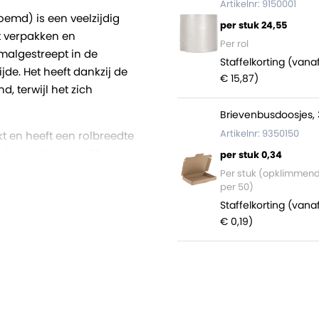
Artikelnr: 9150001
emd) is een veelzijdig
per stuk 24,55
t verpakken en
Per rol
malgestreept in de
Staffelkorting (vana
jde. Het heeft dankzij de
€ 15,87)
, terwijl het zich
Brievenbusdoosjes, 
Artikelnr: 9350150
t en heeft een rolbreedte
ierkwaliteit van 50
per stuk 0,34
ker is het papier. Het
Per stuk (opklimmen
per 50)
ij leveren de rollen
Staffelkorting (vana
€ 0,19)
ctief als converter van
 jumborollen zelf op maat
tstekende kwaliteit, ruime