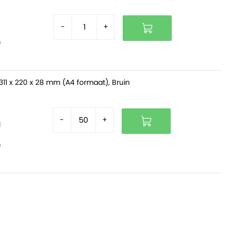
-
+
f
311 x 220 x 28 mm (A4 formaat), Bruin
-
+
d
f