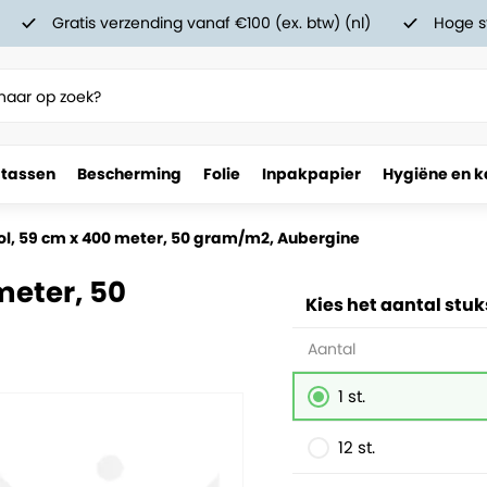
Gratis verzending vanaf €100 (ex. btw) (nl)
Hoge s
 tassen
Bescherming
Folie
Inpakpapier
Hygiëne en k
/m2, Aubergine
rol, 59 cm x 400 meter, 50 gram/m2, Aubergine
meter, 50
Kies het aantal stuk
Aantal
1 st.
12 st.