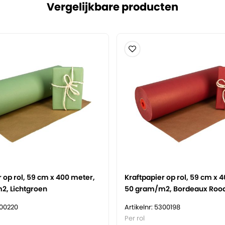
Vergelijkbare producten
k.
producten en cadeautjes.
yclebaar en FSC
eproduceerd.
 op rol, 59 cm x 400 meter,
Kraftpapier op rol, 59 cm x 
2, Lichtgroen
50 gram/m2, Bordeaux Roo
300220
Artikelnr: 5300198
Per rol