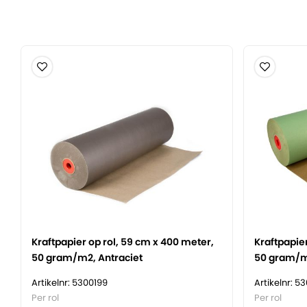
Heeft een hoge scheur- en doorprikweerstand.
Is soepel en laat zich prima verwerken tijdens gebrui
Is een uitstekende keuze voor het verpakken van je 
Bestaat uit natuurlijke materialen en is volledig rec
gecertificeerd.
Wordt door Verpakkingsindustrie Veenendaal zelf g
Kraftpapier op rol, 59 cm x 400 meter,
Kraftpapier
50 gram/m2, Antraciet
50 gram/m
Artikelnr: 5300199
Artikelnr: 5
Per rol
Per rol