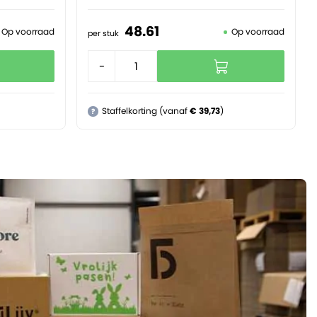
48.
61
Op voorraad
Op voorraad
per stuk
-
+
Staffelkorting (vanaf
€ 39,73
)
?