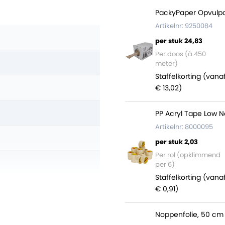
PackyPaper Opvulpa
Artikelnr: 9250084
per stuk 24,83
Per doos (à 450
meter)
Staffelkorting (vana
€ 13,02)
PP Acryl Tape Low N
Artikelnr: 8000095
per stuk 2,03
Per rol (opklimmend
per 6)
Staffelkorting (vana
€ 0,91)
Noppenfolie, 50 cm 