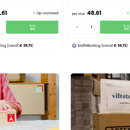
.
61
48.
61
Op voorraad
per stuk
+
-
+
rting (vanaf
€ 39,73
)
Staffelkorting (vanaf
€ 39,73
)
?