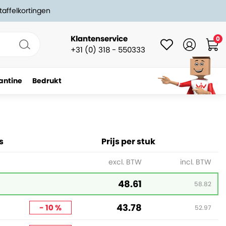
taffelkortingen
Klantenservice
0
+31 (0) 318 - 550333
antine
Bedrukt
-
+
In winkelwagen
s
Prijs per stuk
excl. BTW
incl. BTW
48.61
58.82
43.78
- 10 %
52.97