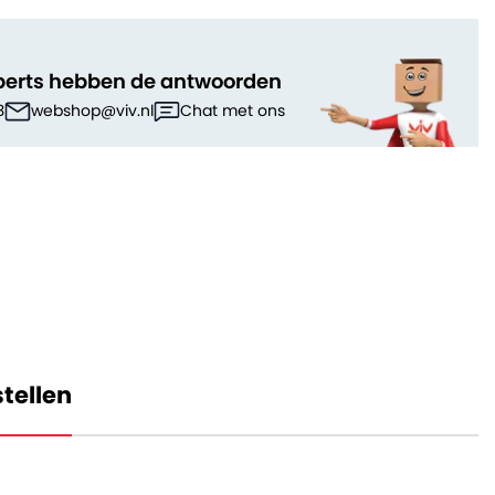
perts hebben de antwoorden
3
webshop@viv.nl
Chat met ons
tellen