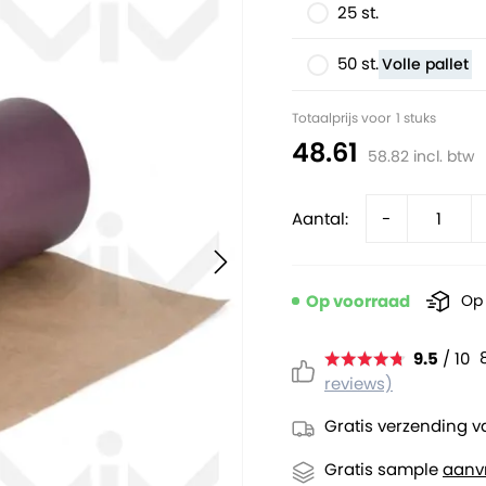
25 st.
50 st.
Volle pallet
Totaalprijs voor
1
stuks
48.61
58.82
incl. btw
Aantal:
-
Op voorraad
Op 
9.5
/ 10
reviews)
Gratis verzending v
Gratis sample
aanv