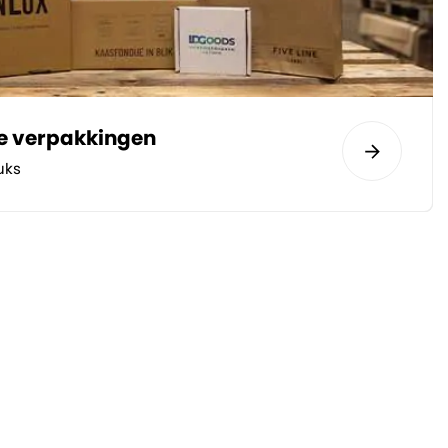
te verpakkingen
uks