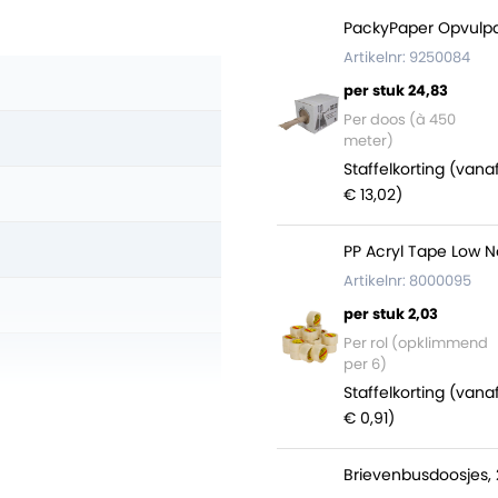
PackyPaper Opvulpa
Artikelnr: 9250084
per stuk 24,83
Per doos (à 450
meter)
Staffelkorting (vana
€ 13,02)
PP Acryl Tape Low N
Artikelnr: 8000095
per stuk 2,03
Per rol (opklimmend
per 6)
Staffelkorting (vana
€ 0,91)
Brievenbusdoosjes, 