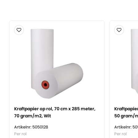
Heeft een hoge scheur- en doorprikweerstand.
Is soepel en laat zich prima verwerken tijdens gebrui
Is een uitstekende keuze voor het beschermen van j
Bestaat uit natuurlijke materialen en is volledig rec
gecertificeerd.
Wordt door Verpakkingsindustrie Veenendaal zelf g
Kraftpapier op rol, 70 cm x 285 meter,
Kraftpapier
70 gram/m2, Wit
50 gram/m
Artikelnr: 5050128
Artikelnr: 5
Per rol
Per rol