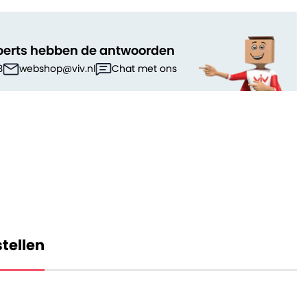
perts hebben de antwoorden
3
webshop@viv.nl
Chat met ons
tellen