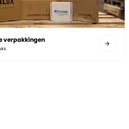
te verpakkingen
uks