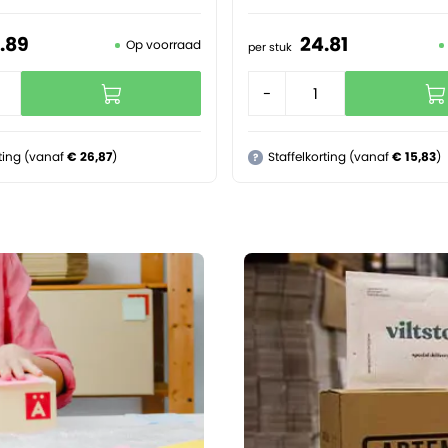
.
89
24.
81
Op voorraad
per stuk
+
-
+
rting (vanaf
€ 26,87
)
Staffelkorting (vanaf
€ 15,83
)
?