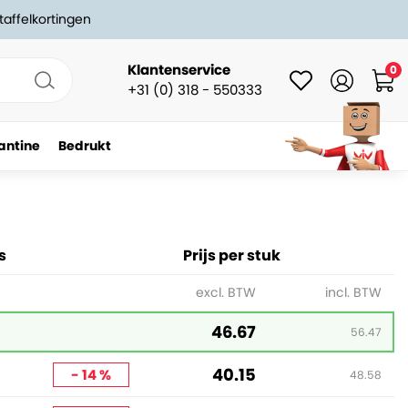
taffelkortingen
Klantenservice
0
+31 (0) 318 - 550333
antine
Bedrukt
-
+
In winkelwagen
s
Prijs per stuk
excl. BTW
incl. BTW
46.67
56.47
40.15
- 14 %
48.58