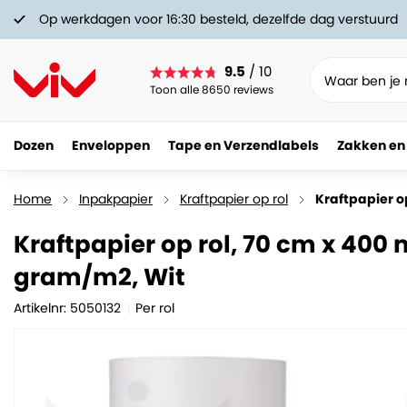
Op werkdagen voor 16:30 besteld, dezelfde dag verstuurd
9.5
/ 10
Toon alle 8650 reviews
Dozen
Enveloppen
Tape en Verzendlabels
Zakken en
Kraftpapier op rol, 70 cm x 400 meter, 50 gram/
46.
67
Home
Inpakpapier
Kraftpapier op rol
Kraftpapier o
Kraftpapier op rol, 70 cm x 400 
gram/m2, Wit
Artikelnr: 5050132
Per rol