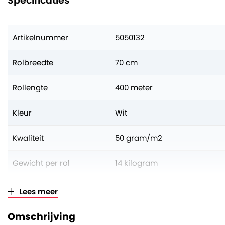
Specificaties
Artikelnummer
5050132
Rolbreedte
70 cm
Rollengte
400 meter
Kleur
Wit
Kwaliteit
50 gram/m2
Gewicht per rol
14 kilogram
Aantal op volle pallet
50 rollen
Lees meer
Verkoopeenheid
Per rol
Omschrijving