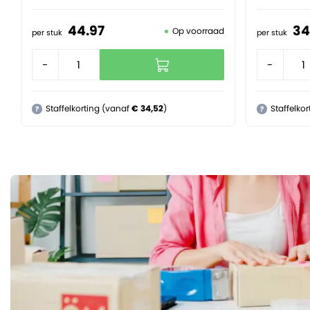
44.
97
34
Op voorraad
per stuk
per stuk
-
+
-
Staffelkorting (vanaf
€ 34,52
)
Staffelko
?
?