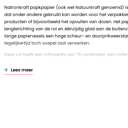
Natronkraft papkpapier (ook wel Natuurkraft genoemd) is 
dat onder andere gebruikt kan worden voor het verpakk
producten of bijvoorbeeld het opvullen van dozen. Het pap
lengterichting van de rol en éénzijdig glad aan de buitenzi
lange papiervezels een hoge scheur- en doorprikweerstand
tegelijkertijd toch soepel laat verwerken.
Deze rol heeft een rolbreedte van 70 centimeter, een roll
papierkwaliteit van 50 gram/m2. Des te hoger het gramma
dikker is het papier. Het asgat van de koker heeft een diam
Lees meer
leveren de rollen inclusief klosjes aan beide uiteinden.
Verpakkingsinudstrie Veenendaal is reeds decennia lang a
onder andere folies en papier. Wij snijden de jumborollen 
apparaatrollen, waardoor je verzekerd bent van een uitste
voorraad en scherpe prijzen!
Wit pakpapier op rol: