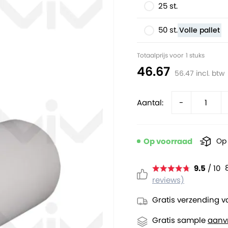
25 st.
50 st.
Volle pallet
Totaalprijs voor
1
stuks
46.67
56.47
incl. btw
Aantal:
-
Op voorraad
Op 
9.5
/ 10
reviews)
Gratis verzending v
Gratis sample
aanv