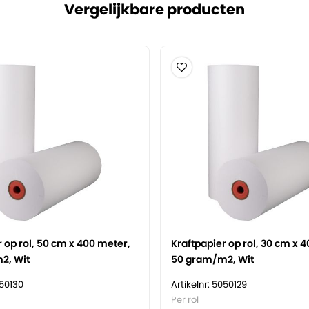
Vergelijkbare producten
k.
e producten.
yclebaar en FSC
eproduceerd.
 op rol, 50 cm x 400 meter,
Kraftpapier op rol, 30 cm x 
2, Wit
50 gram/m2, Wit
050130
Artikelnr: 5050129
Per rol