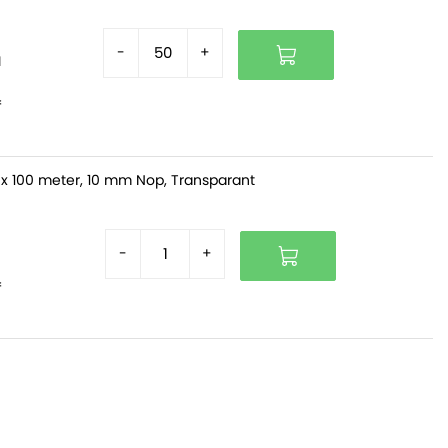
-
+
d
f
x 100 meter, 10 mm Nop, Transparant
-
+
f