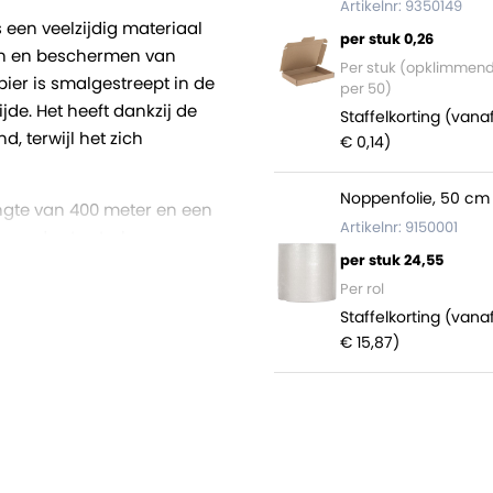
Artikelnr: 9350149
een veelzijdig materiaal
per stuk 0,26
en en beschermen van
Per stuk (opklimmen
ier is smalgestreept in de
per 50)
jde. Het heeft dankzij de
Staffelkorting (vana
, terwijl het zich
€ 0,14)
Noppenfolie, 50 cm 
engte van 400 meter en een
Artikelnr: 9150001
ge, des te sterker en
per stuk 24,55
eter van 57 millimeter. Wij
Per rol
Staffelkorting (vana
ctief als converter van
€ 15,87)
zelf op maat tot
kende kwaliteit, ruime