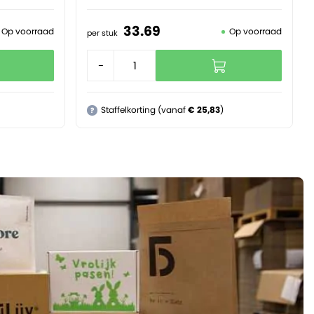
33.
69
Op voorraad
Op voorraad
per stuk
-
+
Staffelkorting (vanaf
€ 25,83
)
?