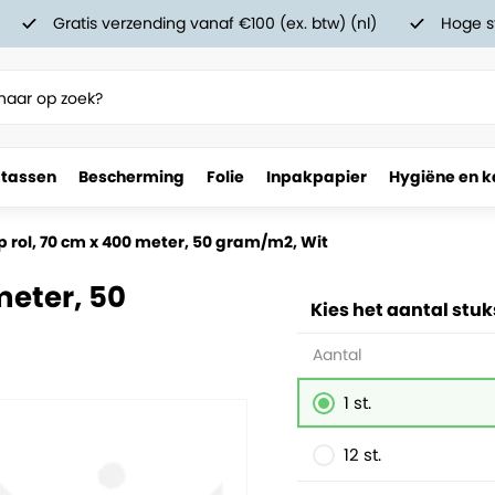
Gratis verzending vanaf €100 (ex. btw) (nl)
Hoge s
 tassen
Bescherming
Folie
Inpakpapier
Hygiëne en k
m2, Wit
p rol, 70 cm x 400 meter, 50 gram/m2, Wit
meter, 50
Kies het aantal stuk
Aantal
1 st.
12 st.