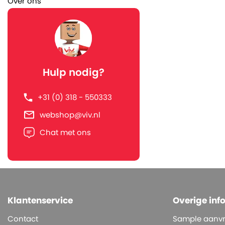
Over ons
Hulp nodig?
+31 (0) 318 - 550333
webshop@viv.nl
Chat met ons
Klantenservice
Overige inf
Contact
Sample aanv