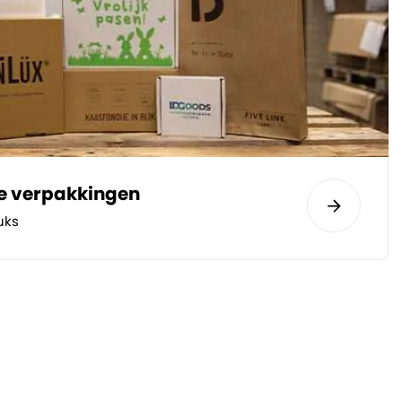
te verpakkingen
uks