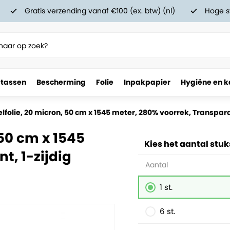
Gratis verzending vanaf €100 (ex. btw) (nl)
Hoge s
 tassen
Bescherming
Folie
Inpakpapier
Hygiëne en k
folie, 20 micron, 50 cm x 1545 meter, 280% voorrek, Transpara
50 cm x 1545
Kies het aantal stuk
t, 1-zijdig
Aantal
1 st.
6 st.