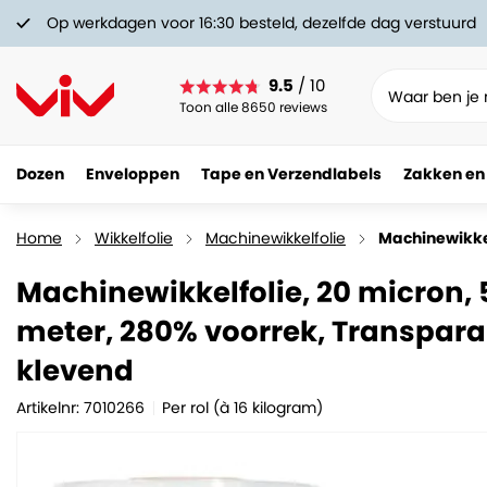
Op werkdagen voor 16:30 besteld, dezelfde dag verstuurd
9.5
/ 10
Toon alle 8650 reviews
Dozen
Enveloppen
Tape en Verzendlabels
Zakken en
Home
Wikkelfolie
Machinewikkelfolie
Machinewikkel
Machinewikkelfolie, 20 micron, 
meter, 280% voorrek, Transparan
klevend
Artikelnr: 7010266
Per rol (à 16 kilogram)