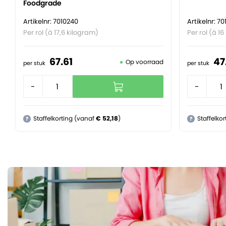
Foodgrade
Artikelnr: 7010240
Artikelnr: 7
Per rol (à 17,6 kilogram)
Per rol (à 1
67.
61
47
Op voorraad
per stuk
per stuk
-
+
-
Staffelkorting (vanaf
€ 52,18
)
Staffelko
?
?