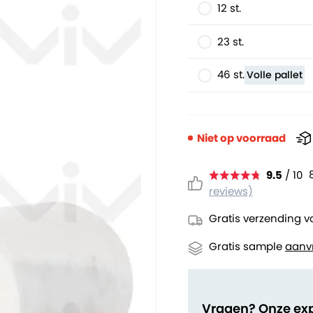
12 st.
23 st.
46 st.
Volle pallet
Niet op voorraad
9.5
/ 10
reviews)
Gratis verzending v
Gratis sample
aanv
Vragen? Onze ex