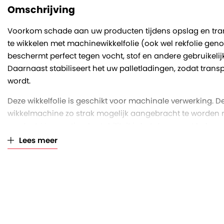
Verkoopeenheid
Per rol (à 16 kilogram)
Omschrijving
Voorkom schade aan uw producten tijdens opslag en trans
te wikkelen met machinewikkelfolie (ook wel rekfolie geno
beschermt perfect tegen vocht, stof en andere gebruikelij
Daarnaast stabiliseert het uw palletladingen, zodat tra
wordt.
Deze wikkelfolie is geschikt voor machinale verwerking. De
wikkelmachine zo strak mogelijk aangebracht te worden 
product. Voor optimale stabiliteit is het daarnaast belan
onderaan begint en de zijkanten van de pallet zelf daarb
Lees meer
wikkelen.
Deze transparante machinewikkelfolie heeft een rolbreedt
rollengte van 1545 meter en een foliedikte van 20 micron.
duizendste van een millimeter. Hoe hoger het aantal micro
de folie is. De folie heeft een voorrekpercentage van 280%.
folie opgerekt kan worden tot maximaal 3,8 meter. Beschik