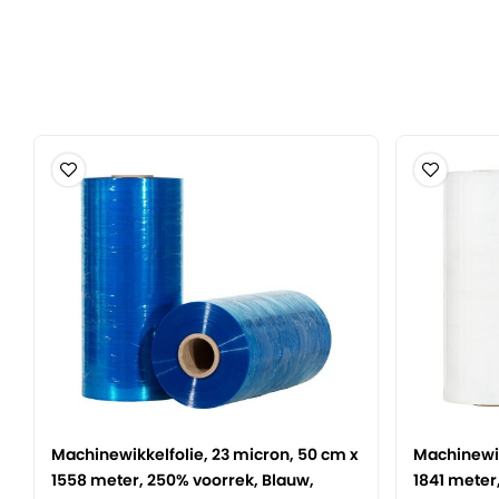
een voorrekinstallatie welke 280% voorrek kan verwerken, 
folie voor u. De binnenzijde van deze folie is klevend. De bu
maakt het ook mogelijk om pallets strak tegen elkaar aan t
tijdens transport, omdat ze dan niet aan elkaar 'kleven'. D
stevige kartonnen koker met een asgat van 76 millimeter.
Eén rol heeft een gewicht van 16 kilogram en een volle pall
Wikkelfolie is volledig vervaardigd uit polyethyleen en d
recyclebaar.
Let op:
Dit artikel is in principe uit voorraad en wordt niet meer
Heeft u toch interesse in dit specifieke artikel? Neem dan
ons op. Afhankelijk van het door u gewenste aantal, kunn
mogelijk is dit artikel weer beschikbaar te maken. De ge
gedateerd zijn en die zullen wij dan ook opnieuw moeten 
Machinewikkelfolie, 23 micron, 50 cm x
Machinewik
1558 meter, 250% voorrek, Blauw,
1841 meter