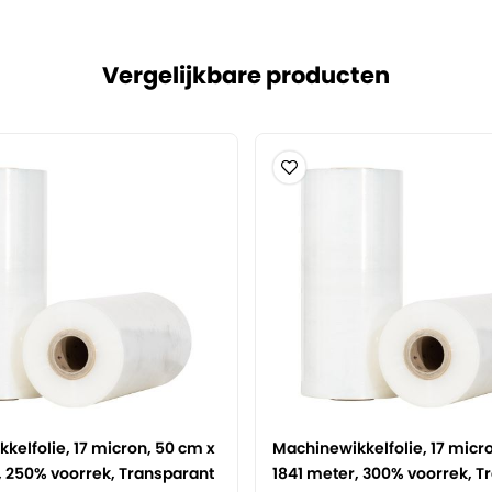
dan is dit de geschikte
itenzijde is glad. Dit
Vergelijkbare producten
e zetten in stellingen of
e folie is gewikkeld op een
et bevat 46 rollen.
aarom ook volledig
 opnieuw geproduceerd.
 gerust even contact met
en wij samen kijken of het
toonde prijzen kunnen
beoordelen.
kelfolie, 17 micron, 50 cm x
Machinewikkelfolie, 17 micr
, 250% voorrek, Transparant
1841 meter, 300% voorrek, T