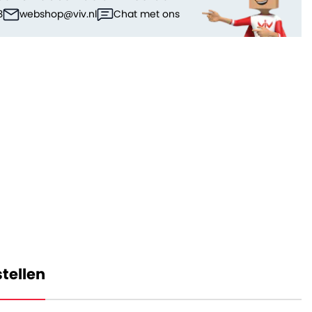
3
webshop@viv.nl
Chat met ons
tellen