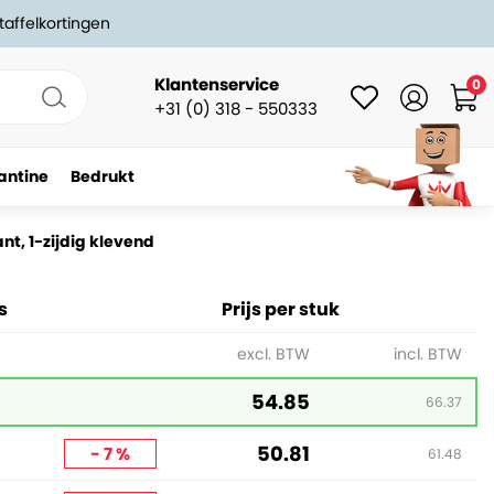
taffelkortingen
Klantenservice
0
+31 (0) 318 - 550333
antine
Bedrukt
nt, 1-zijdig klevend
s
Prijs per stuk
excl. BTW
incl. BTW
54.85
66.37
50.81
- 7 %
61.48