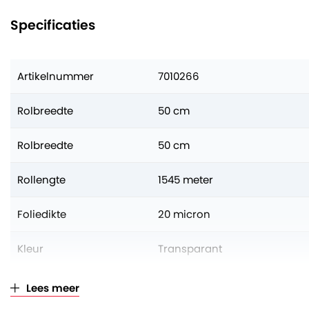
Specificaties
Artikelnummer
7010266
Rolbreedte
50 cm
Rolbreedte
50 cm
Rollengte
1545 meter
Foliedikte
20 micron
Kleur
Transparant
Aantal op volle pallet
46 rollen
Lees meer