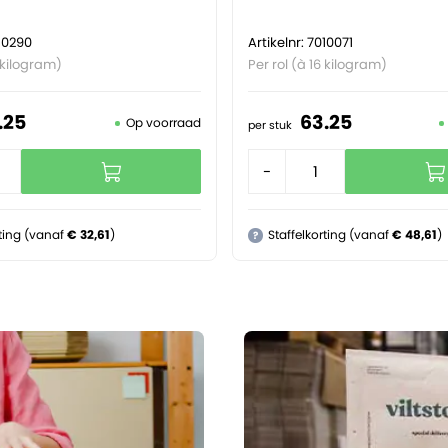
010290
Artikelnr: 7010071
6 kilogram)
Per rol (à 16 kilogram)
.
25
63.
25
Op voorraad
per stuk
+
-
+
rting (vanaf
€ 32,61
)
Staffelkorting (vanaf
€ 48,61
)
?