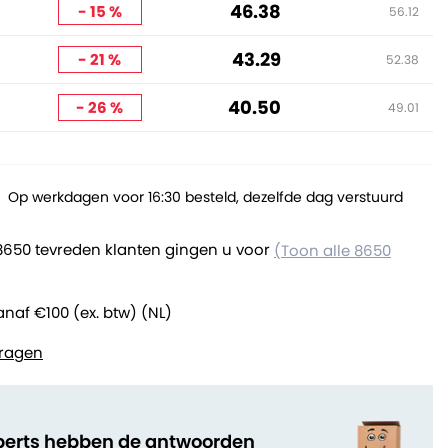
46.38
- 15 %
56.12
43.29
- 21 %
52.38
40.50
- 26 %
49.01
Op werkdagen voor 16:30 besteld, dezelfde dag verstuurd
8650 tevreden klanten gingen u voor
(Toon alle 8650
anaf €100 (ex. btw) (NL)
ragen
perts hebben de antwoorden