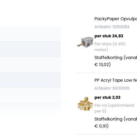
PackyPaper Opvulpa
Artikelnr: 9250084
per stuk 24,83
Per doos (à 450
meter)
Staffelkorting (vana
€ 13,02)
PP Acryl Tape Low N
Artikelnr: 8000095
per stuk 2,03
Per rol (opklimmend
per 6)
Staffelkorting (vana
€ 0,91)