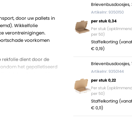
Brievenbusdoosjes, 
Artikelnr: 9350150
port, door uw pallets in
per stuk 0,34
emd). Wikkelfolie
Per stuk (opklimmen
ke verontreinigingen.
per 50)
nsportschade voorkomen
Staffelkorting (vana
€ 0,19)
 rekfolie dient door de
Brievenbusdoosjes, 1
rondom het gepalletiseerd
Artikelnr: 9350144
grijk dat de wikkelmachine
per stuk 0,22
ij ook meeneemt in het
Per stuk (opklimmen
per 50)
e van 50 centimeter, een
Staffelkorting (vana
 Eén micron is één
€ 0,11)
n, hoe dikker en sterker
 Dit betekent dat 1 meter
t uw palletwikkelaar over