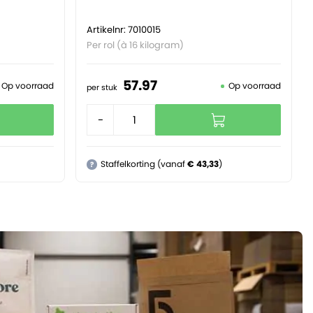
Artikelnr: 7010015
Per rol (à 16 kilogram)
57.
97
Op voorraad
Op voorraad
per stuk
-
+
Staffelkorting (vanaf
€ 43,33
)
?