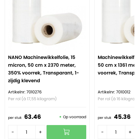
NANO Machinewikkelfolie, 15
Machinewikkelfoli
micron, 50 cm x 2370 meter,
50 cm x 1361 met
350% voorrek, Transparant, 1-
voorrek, Transpa
zijdig klevend
Artikelnr: 7010276
Artikelnr: 7010012
Per rol (à 17,55 kilogram)
Per rol (à 16 kilogram
63.
46
45.
36
Op voorraad
per stuk
per stuk
-
+
-
+