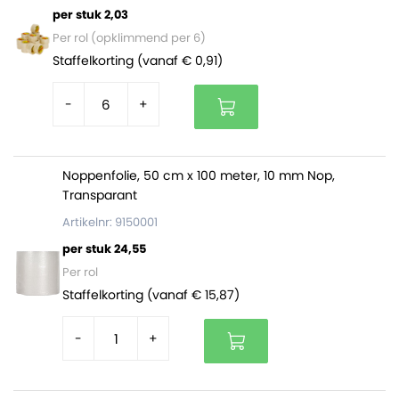
Wikkelfolie is volledig vervaardigd uit polyethyleen en
per stuk 2,03
daarom ook volledig recyclebaar.
Per rol (opklimmend per 6)
Staffelkorting (vanaf € 0,91)
-
+
Noppenfolie, 50 cm x 100 meter, 10 mm Nop,
Transparant
Artikelnr: 9150001
per stuk 24,55
Per rol
Staffelkorting (vanaf € 15,87)
-
+