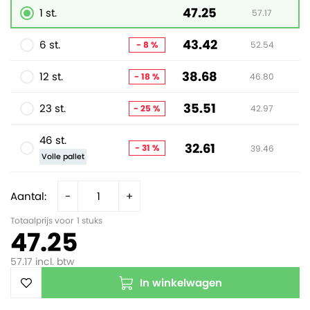
47.25
1 st.
57.17
43.42
6 st.
- 8 %
52.54
38.68
12 st.
- 18 %
46.80
35.51
23 st.
- 25 %
42.97
46 st.
32.61
- 31 %
39.46
Volle pallet
Aantal:
-
+
Totaalprijs voor
1
stuks
47.25
57.17
incl. btw
In winkelwagen