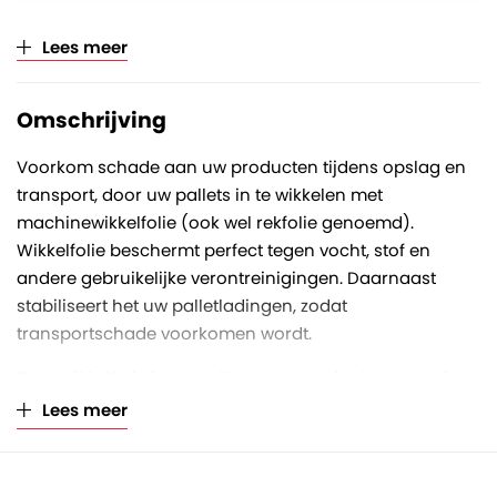
Verkoopeenheid
Per rol (à 16 kilogram)
Lees meer
Omschrijving
Voorkom schade aan uw producten tijdens opslag en
transport, door uw pallets in te wikkelen met
machinewikkelfolie (ook wel rekfolie genoemd).
Wikkelfolie beschermt perfect tegen vocht, stof en
andere gebruikelijke verontreinigingen. Daarnaast
stabiliseert het uw palletladingen, zodat
transportschade voorkomen wordt.
Deze wikkelfolie is geschikt voor machinale verwerking.
De rekfolie dient door de wikkelmachine zo strak
Lees meer
mogelijk aangebracht te worden rondom het
gepalletiseerd product. Voor optimale stabiliteit is het
daarnaast belangrijk dat de wikkelmachine onderaan