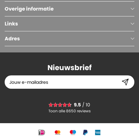
Overige informatie
Links
Adres
Nieuwsbrief
Machinewikkelfolie, 23 micron, 50 cm x 1361 meter, 250% voorrek, Transparant
9.5
/ 10
47.
25
Toon alle 8650 reviews
-
+
In winkelwagen