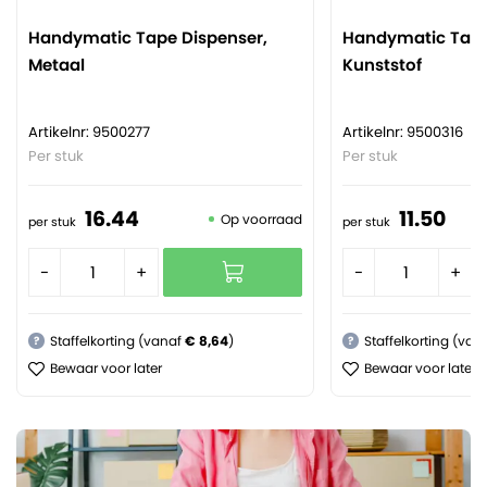
Handymatic Tape Dispenser,
Handymatic Tape
Metaal
Kunststof
Artikelnr: 9500277
Artikelnr: 9500316
Per stuk
Per stuk
16.
44
11.
50
Op voorraad
per stuk
per stuk
-
+
-
+
Staffelkorting (vanaf
€ 8,64
)
Staffelkorting (van
?
?
Bewaar voor later
Bewaar voor later