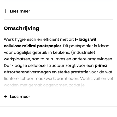
Aantal op volle pallet
55 pakken
Lees meer
Verkoopeenheid
Per pak (à 6 rollen)
Omschrijving
Werk hygiënisch en efficiënt met dit
1-laags wit
cellulose midirol poetspapier
. Dit poetspapier is ideaal
voor dagelijks gebruik in keukens, (industriële)
werkplaatsen, sanitaire ruimtes en andere omgevingen.
De 1-laagse cellulose structuur zorgt voor een
prima
absorberend vermogen en sterke prestatie
voor de wat
lichtere schoonmaakwerkzaamheden. Vocht, vuil en vet
worden met gemak opgenomen, zodat je
werkomgeving goed schoon te houden is.
Lees meer
De
rolbreedte is 20 centimeter
en de
rollengte 300
meter
.