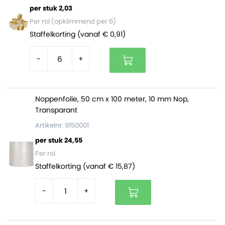
pak
. Op een volle pallet zitten
55 pakken
(330 rollen).
per stuk 2,03
Per rol (opklimmend per 6)
Staffelkorting (vanaf € 0,91)
-
+
Noppenfolie, 50 cm x 100 meter, 10 mm Nop,
Transparant
Artikelnr: 9150001
per stuk 24,55
Per rol
Staffelkorting (vanaf € 15,87)
-
+