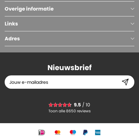
Overige informatie
Links
Adres
Nieuwsbrief
Midirol Poetspapier, 1-laags Wit Cellulose, 20 cm x 300 meter, 6 rollen per pak
9.5
/ 10
28.
19
Toon alle 8650 reviews
-
+
In winkelwagen