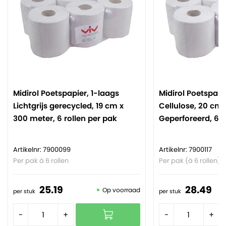
Midirol Poetspapier, 1-laags
Midirol Poetspapi
Lichtgrijs gerecycled, 19 cm x
Cellulose, 20 cm 
300 meter, 6 rollen per pak
Geperforeerd, 6 r
Artikelnr: 7900099
Artikelnr: 7900117
Per pak à 6 rollen
Per pak (à 6 rollen)
25.
19
28.
49
Op voorraad
per stuk
per stuk
-
+
-
+