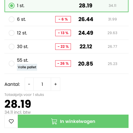
28.19
1 st.
34.11
26.44
6 st.
- 6 %
31.99
24.49
12 st.
- 13 %
29.63
22.12
30 st.
- 22 %
26.77
55 st.
20.85
- 26 %
25.23
Volle pallet
Aantal:
-
+
Totaalprijs voor
1
stuks
28.19
34.11
incl. btw
In winkelwagen