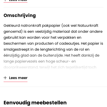
Verkoopeenheid
Per rol
Omschrijving
Gekleurd natronkraft pakpapier (ook wel Natuurkraft
genoemd) is een veelzijdig materiaal dat onder andere
gebruikt kan worden voor het verpakken en
beschermen van producten of cadeautjes. Het papier is
smalgestreept in de lengterichting van de rol en
éénzijdig glad aan de buitenzijde. Het heeft dankzij de
lange papiervezels een hoge scheur- en
doorprikweerstand, terwijl het zich tegelijkertijd toch
soepel laat verwerken.
Lees meer
Deze lila gekleurde rol is aan de buitenzijde bedrukt en
heeft een rolbreedte van 59 centimeter, een rollengte
van 400 meter en een papierkwaliteit van 50 gram/m2.
Des te hoger het grammage, des te sterker en dikker is
Eenvoudig meebestellen
het papier. Het asgat van de koker heeft een diameter