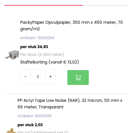
van 57 millimeter. Wij leveren de rollen inclusief klosjes
aan beide uiteinden.
PackyPaper Opvulpapier, 350 mm x 450 meter, 70
Verpakkingsinudstrie Veenendaal is reeds decennia
gram/m2
lang actief als converter van onder andere folies en
Artikelnr: 9250084
papier. Wij drukken en snijden de jumborollen zelf op
per stuk 24,83
maat tot apparaatrollen, waardoor je verzekerd bent
Per doos (à 450 meter)
van een uitstekende kwaliteit, ruime voorraad en
Staffelkorting (vanaf € 13,02)
scherpe prijzen!
Gekleurd pakpapier op rol:
-
+
Heeft een hoge scheur- en doorprikweerstand.
Is soepel en laat zich prima verwerken tijdens
PP Acryl Tape Low Noise (NAR), 32 micron, 50 mm x
gebruik.
66 meter, Transparant
Is een uitstekende keuze voor het verpakken van
Artikelnr: 8000095
je producten en cadeautjes.
Bestaat uit natuurlijke materialen en is volledig
per stuk 2,03
recyclebaar en FSC gecertificeerd.
Per rol (opklimmend per 6)