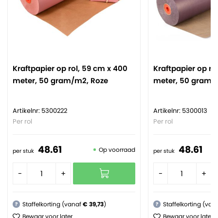
Kraftpapier op rol, 59 cm x 400
Kraftpapier op ro
meter, 50 gram/m2, Roze
meter, 50 gram/
Artikelnr: 5300222
Artikelnr: 5300013
Per rol
Per rol
48.
61
48.
61
Op voorraad
per stuk
per stuk
-
+
-
+
Staffelkorting (vanaf
€ 39,73
)
Staffelkorting (van
?
?
Bewaar voor later
Bewaar voor later