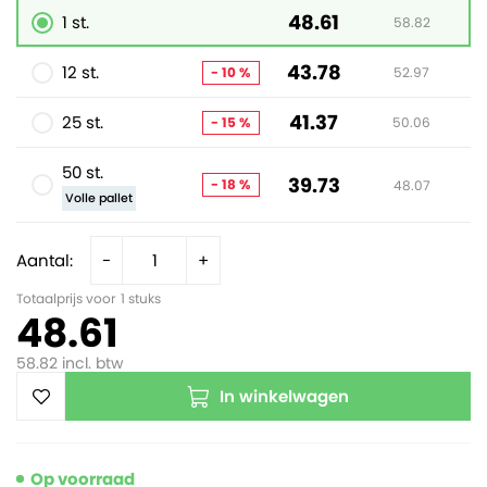
48.61
1 st.
58.82
43.78
12 st.
- 10 %
52.97
41.37
25 st.
- 15 %
50.06
50 st.
39.73
- 18 %
48.07
Volle pallet
Aantal:
-
+
Totaalprijs voor
1
stuks
48.61
58.82
incl. btw
In winkelwagen
Op voorraad