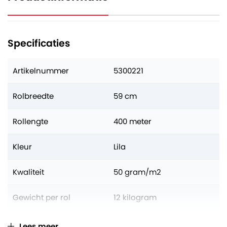
Specificaties
Artikelnummer
5300221
Rolbreedte
59 cm
Rollengte
400 meter
Kleur
Lila
Kwaliteit
50 gram/m2
Gewicht per rol
12 kilogram
Aantal op volle pallet
50 rollen
Lees meer