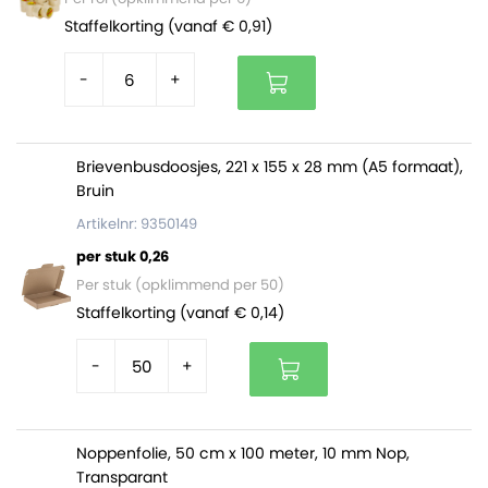
Wordt door Verpakkingsindustrie Veenendaal zelf
Staffelkorting (vanaf € 0,91)
geproduceerd.
-
+
Brievenbusdoosjes, 221 x 155 x 28 mm (A5 formaat),
Bruin
Artikelnr: 9350149
per stuk 0,26
Per stuk (opklimmend per 50)
Staffelkorting (vanaf € 0,14)
-
+
Noppenfolie, 50 cm x 100 meter, 10 mm Nop,
Transparant