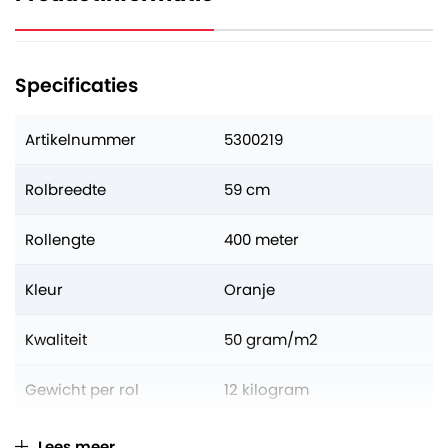
Specificaties
Artikelnummer
5300219
Rolbreedte
59 cm
Rollengte
400 meter
Kleur
Oranje
Kwaliteit
50 gram/m2
Gewicht per rol
12 kilogram
Aantal op volle pallet
50 rollen
Lees meer