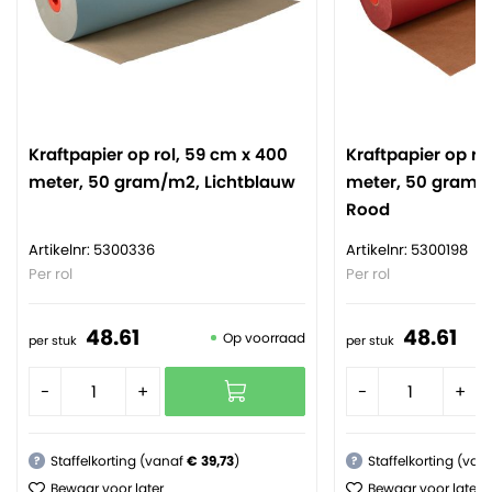
Kraftpapier op rol, 59 cm x 400
Kraftpapier op ro
meter, 50 gram/m2, Lichtblauw
meter, 50 gram/
Rood
Artikelnr: 5300336
Artikelnr: 5300198
Per rol
Per rol
48.
61
48.
61
Op voorraad
per stuk
per stuk
-
+
-
+
Staffelkorting (vanaf
€ 39,73
)
Staffelkorting (van
?
?
Bewaar voor later
Bewaar voor later