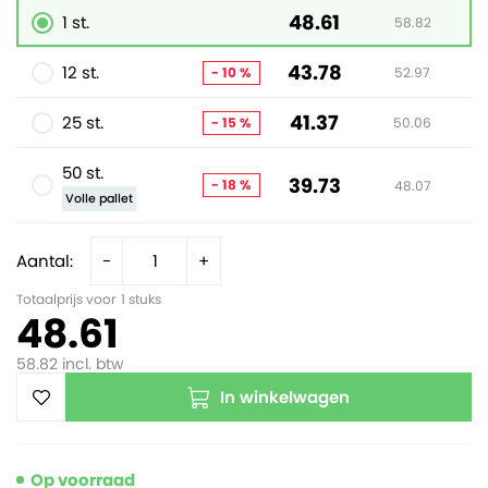
48.61
1 st.
58.82
43.78
12 st.
- 10 %
52.97
41.37
25 st.
- 15 %
50.06
50 st.
39.73
- 18 %
48.07
Volle pallet
Aantal:
-
+
Totaalprijs voor
1
stuks
48.61
58.82
incl. btw
In winkelwagen
Op voorraad