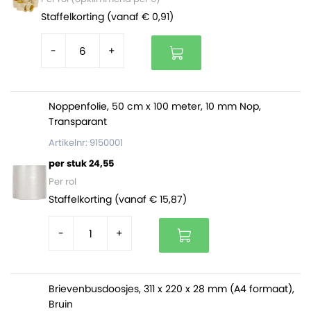
Wordt door Verpakkingsindustrie Veenendaal zelf
Staffelkorting (vanaf € 0,91)
geproduceerd.
-
+
Noppenfolie, 50 cm x 100 meter, 10 mm Nop,
Transparant
Artikelnr: 9150001
per stuk 24,55
Per rol
Staffelkorting (vanaf € 15,87)
-
+
Brievenbusdoosjes, 311 x 220 x 28 mm (A4 formaat),
Bruin