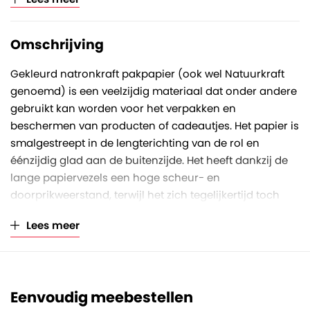
Verkoopeenheid
Per rol
Omschrijving
Gekleurd natronkraft pakpapier (ook wel Natuurkraft
genoemd) is een veelzijdig materiaal dat onder andere
gebruikt kan worden voor het verpakken en
beschermen van producten of cadeautjes. Het papier is
smalgestreept in de lengterichting van de rol en
éénzijdig glad aan de buitenzijde. Het heeft dankzij de
lange papiervezels een hoge scheur- en
doorprikweerstand, terwijl het zich tegelijkertijd toch
soepel laat verwerken.
Lees meer
Deze oranje gekleurde rol is aan de buitenzijde bedrukt
en heeft een rolbreedte van 59 centimeter, een
rollengte van 400 meter en een papierkwaliteit van 50
gram/m2. Des te hoger het grammage, des te sterker
Eenvoudig meebestellen
en dikker is het papier. Het asgat van de koker heeft een