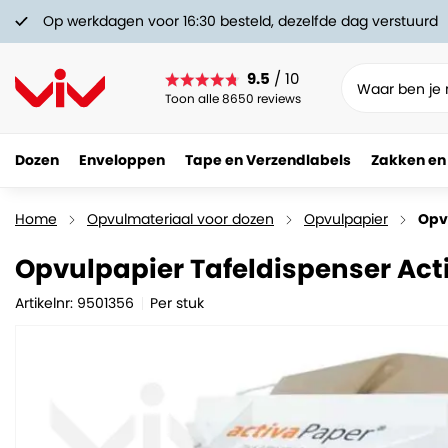
Op werkdagen voor 16:30 besteld, dezelfde dag verstuurd
9.5
/ 10
Toon alle 8650 reviews
Dozen
Enveloppen
Tape en Verzendlabels
Zakken en
Opvulpapier Tafeldispenser Activa PA1000
153.
42
Home
Opvulmateriaal voor dozen
Opvulpapier
Opv
Opvulpapier Tafeldispenser Act
Artikelnr: 9501356
Per stuk