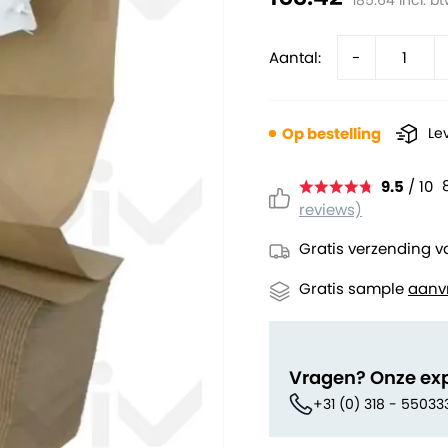
185.64
incl. b
Aantal:
-
Op bestelling
Le
9.5
/ 10
reviews)
Gratis verzending v
Gratis sample
aanv
Vragen? Onze ex
+31 (0) 318 - 55033