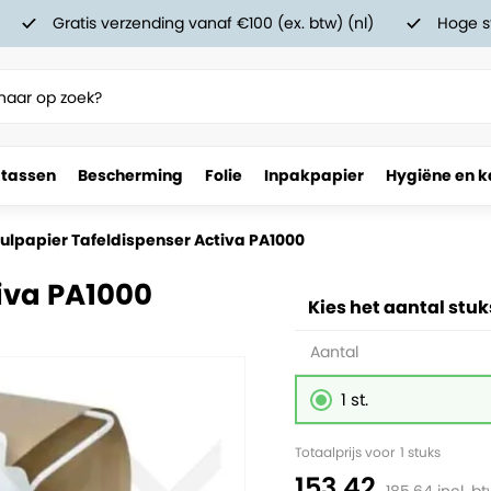
Gratis verzending vanaf €100 (ex. btw) (nl)
Hoge s
 tassen
Bescherming
Folie
Inpakpapier
Hygiëne en k
ulpapier Tafeldispenser Activa PA1000
iva PA1000
Kies het aantal stuk
Aantal
1 st.
Totaalprijs voor
1
stuks
153.42