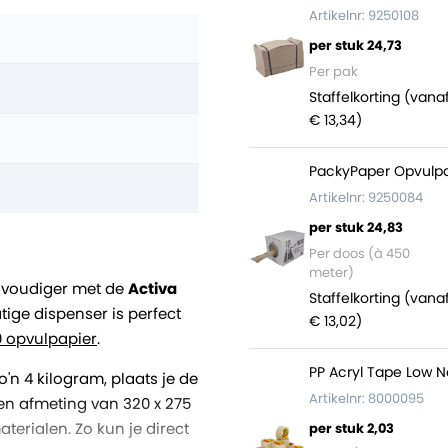
Artikelnr: 9250108
per stuk 24,73
Per pak
Staffelkorting (vana
€ 13,34)
PackyPaper Opvulpa
Artikelnr: 9250084
per stuk 24,83
Per doos (à 450
meter)
nvoudiger met de
Activa
Staffelkorting (vana
tige dispenser is perfect
€ 13,02)
0 opvulpapier
.
PP Acryl Tape Low N
'n 4 kilogram, plaats je de
Artikelnr: 8000095
en afmeting van 320 x 275
erialen. Zo kun je direct
per stuk 2,03