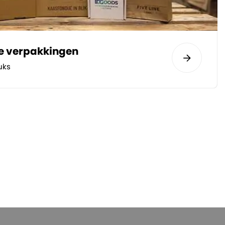
te verpakkingen
uks