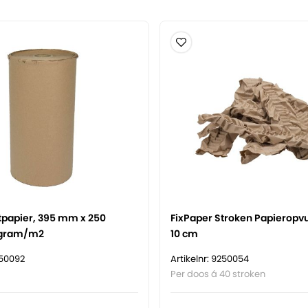
papier, 395 mm x 250
FixPaper Stroken Papieropvul
 gram/m2
10 cm
250092
Artikelnr: 9250054
Per doos á 40 stroken