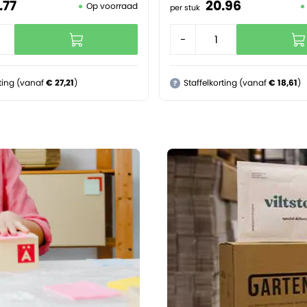
.
77
20.
96
Op voorraad
per stuk
+
-
+
rting (vanaf
€ 27,21
)
Staffelkorting (vanaf
€ 18,61
)
?