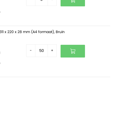
f
311 x 220 x 28 mm (A4 formaat), Bruin
-
+
d
f