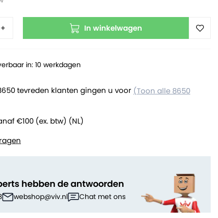
tw
In winkelwagen
+
verbaar in: 10 werkdagen
8650 tevreden klanten gingen u voor
(Toon alle 8650
anaf €100 (ex. btw) (NL)
ragen
perts hebben de antwoorden
3
webshop@viv.nl
Chat met ons