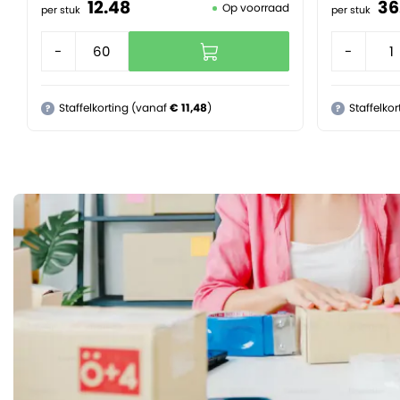
12.
48
36
Op voorraad
per stuk
per stuk
-
+
-
Staffelkorting (vanaf
€ 11,48
)
Staffelko
?
?