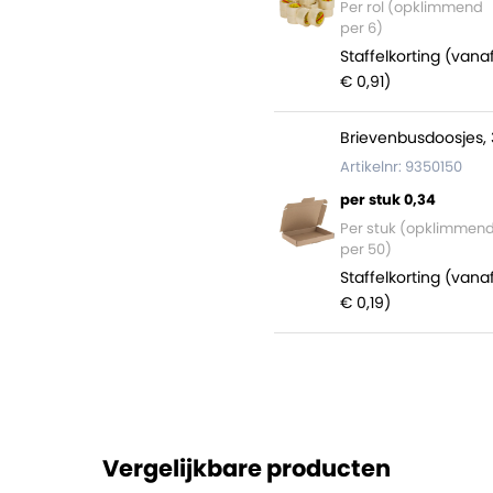
Per rol (opklimmend
per 6)
er, precies in de
Staffelkorting (vana
l voor drukke
€ 0,91)
k zijn. Naast deze
r in dispenserdoos
.
Brievenbusdoosjes, 
Artikelnr: 9350150
per stuk 0,34
uimtes in dozen op te
Per stuk (opklimmen
per 50)
Staffelkorting (vana
en
€ 0,19)
Vergelijkbare producten