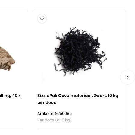
ling, 40 x
SizzlePak Opvulmateriaal, Zwart, 10 kg
per doos
Artikelnr: 9250096
Per doos (à 10 kg)