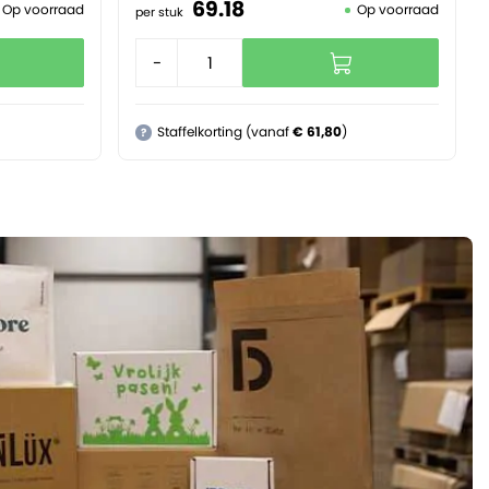
69.
18
Op voorraad
Op voorraad
per stuk
-
+
Staffelkorting (vanaf
€ 61,80
)
?