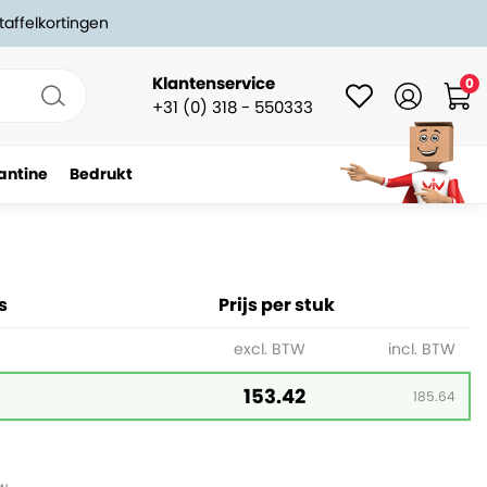
taffelkortingen
Klantenservice
0
+31 (0) 318 - 550333
antine
Bedrukt
-
+
In winkelwagen
s
Prijs per stuk
excl. BTW
incl. BTW
153.42
185.64