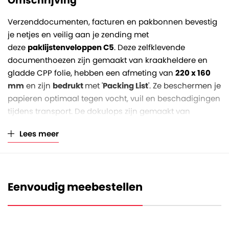
Omschrijving
Verzenddocumenten, facturen en pakbonnen bevestig
je netjes en veilig aan je zending met
deze
paklijstenveloppen C5
. Deze zelfklevende
documenthoezen zijn gemaakt van kraakheldere en
gladde CPP folie, hebben een afmeting van
220 x 160
mm
en zijn
bedrukt
met '
Packing List
'. Ze beschermen je
papieren optimaal tegen vocht, vuil en beschadigingen
tijdens transport. De dokulops zijn gemaakt van
hoogwaardige transparantie folie waardoor de inhoud
Lees meer
goed leesbaar blijft.
De
dokulops C5 enveloppen
hebben een achterzijde
met een sterke lijmlaag, zodat je ze eenvoudig op
Eenvoudig meebestellen
dozen, folie of andere verpakkingen plakt. Dankzij het
C5 formaat passen er vellen van A5 formaat (of
kleiner) in. Ideaal voor webshops, logistieke bedrijven