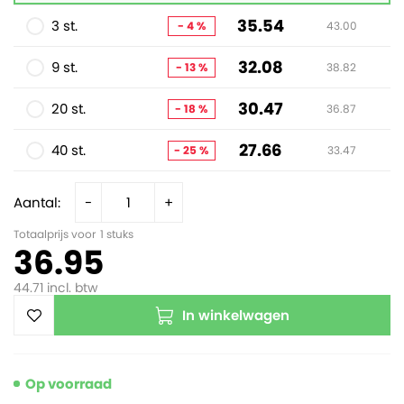
35.54
3 st.
- 4 %
43.00
32.08
9 st.
- 13 %
38.82
30.47
20 st.
- 18 %
36.87
27.66
40 st.
- 25 %
33.47
Aantal:
-
+
Totaalprijs voor
1
stuks
36.95
44.71
incl. btw
In winkelwagen
Op voorraad