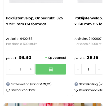
Paklijstenvelop, Onbedrukt, 325
Paklijstenvelop, 
x 235 mm C4 formaat
x 160 mm C5 for
Artikelnr: 9400168
Artikelnr: 9400007
Per doos à 500 stuks
Per doos à 1000 stuk
36.
40
36.
15
Op voorraad
per stuk
per stuk
-
+
-
+
Staffelkorting (vanaf
€ 27,70
)
Staffelkorting (van
?
?
Bewaar voor later
Bewaar voor later