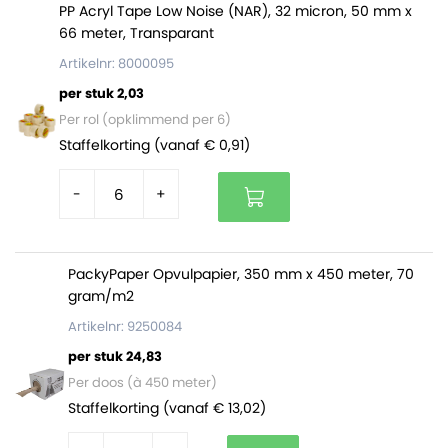
en magazijnen die dagelijks producten versturen.
PP Acryl Tape Low Noise (NAR), 32 micron, 50 mm x
66 meter, Transparant
Artikelnr: 8000095
Ze zijn niet alleen praktisch, maar ook tijdbesparend. Je
per stuk 2,03
schuift simpelweg het document erin, en verwijdert de
Per rol (opklimmend per 6)
beschermstrip. Vervolgens plak je de paklijstenvelop
Staffelkorting (vanaf € 0,91)
direct op de verpakking. Daarmee is het document ook
veilig afgesloten in de documenthoes.
-
+
Paklijstenvelop C5, 220 x 160 mm:
PackyPaper Opvulpapier, 350 mm x 450 meter, 70
Beschermt je documenten tegen vocht, stof en
gram/m2
vuil
Artikelnr: 9250084
Zijn vervaardigd van sterke transparante folie
Documenten blijven goed leesbaar
per stuk 24,83
Voorzien van krachtig zelfklevende achterzijde
Per doos (à 450 meter)
Geschikt voor A5 documenten
Staffelkorting (vanaf € 13,02)
Eenvoudig en snel aan te brengen