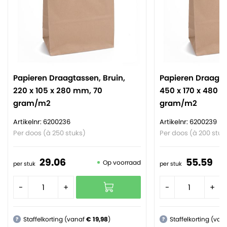
Papieren Draagtassen, Bruin,
Papieren Draagta
220 x 105 x 280 mm, 70
450 x 170 x 480 
gram/m2
gram/m2
Artikelnr: 6200236
Artikelnr: 6200239
Per doos (à 250 stuks)
Per doos (à 200 stuk
29.
06
55.
59
Op voorraad
per stuk
per stuk
-
+
-
+
Staffelkorting (vanaf
€ 19,98
)
Staffelkorting (van
?
?