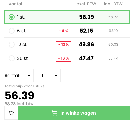
Aantal
excl. BTW
incl. BTW
56.39
1 st.
68.23
52.15
6 st.
- 8 %
63.10
49.86
12 st.
- 12 %
60.33
47.47
20 st.
- 16 %
57.44
Aantal:
-
+
Totaalprijs voor
1
stuks
56.39
68.23
incl. btw
In winkelwagen