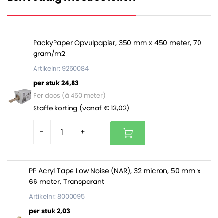
Papieren draagtassen:
Zijn gemaakt van sterk pakpapier
PackyPaper Opvulpapier, 350 mm x 450 meter, 70
Hebben vlakke handgrepen
gram/m2
Zijn ideaal om producten in mee te geven aan uw
klant
Artikelnr: 9250084
Zijn een duurzame keuze en niet schadelijk voor
per stuk 24,83
het milieu
Per doos (à 450 meter)
Staffelkorting (vanaf € 13,02)
-
+
PP Acryl Tape Low Noise (NAR), 32 micron, 50 mm x
66 meter, Transparant
Artikelnr: 8000095
per stuk 2,03