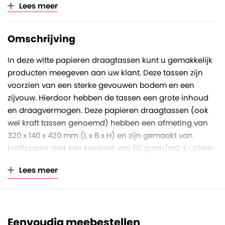
Verkoopeenheid
Per doos à 250 stuks
Lees meer
Omschrijving
In deze witte papieren draagtassen kunt u gemakkelijk
producten meegeven aan uw klant. Deze tassen zijn
voorzien van een sterke gevouwen bodem en een
zijvouw. Hierdoor hebben de tassen een grote inhoud
en draagvermogen. Deze papieren draagtassen (ook
wel kraft tassen genoemd) hebben een afmeting van
320 x 140 x 420 mm (L x B x H) en zijn gemaakt van
kraftpapier met een kwaliteit van 80 gram/m2. Er zitten
stevige papieren handvatten aan bevestigd. Dankzij het
Lees meer
kraftpapier zijn deze tassen ook uitstekend recyclebaar
en dus een zeer duurzame keuze. De tassen zijn
verkrijgbaar per doos á 250 stuks.
Eenvoudig meebestellen