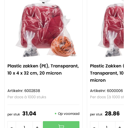
Plastic zakken (PE), Transparant,
Plastic Zakken (P
10 x 4 x 32 cm, 20 micron
Transparant, 10 x
micron
Artikelnr: 6002838
Artikelnr: 6000006
Per doos à 1000 stuks
Per doos (à 1000 stu
31.
04
28.
86
Op voorraad
per stuk
per stuk
-
+
-
+