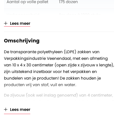
Aantal op volle pallet
175 dozen
Verkoopeenheid
Per doos à 1000 stuks
Lees meer
Omschrijving
De transparante polyethyleen (LDPE) zakken van
Verpakkingsindustrie Veenendaal, met een afmeting
van 10 x 4 x 30 centimeter (open zijde x zijvouw x lengte),
zijn uitstekend inzetbaar voor het verpakken en
bundelen van je producten! De zakken houden je
producten vrij van stof, vuil en water.
De zijvouw (ook wel inslag genoemd) van 4 centimeter,
betekent bij volledig uitvouwen een totale breedte van 8
centimeter. De LDPE zakken hebben een dikte van 20
Lees meer
micron. Eén micron is één duizendste van een