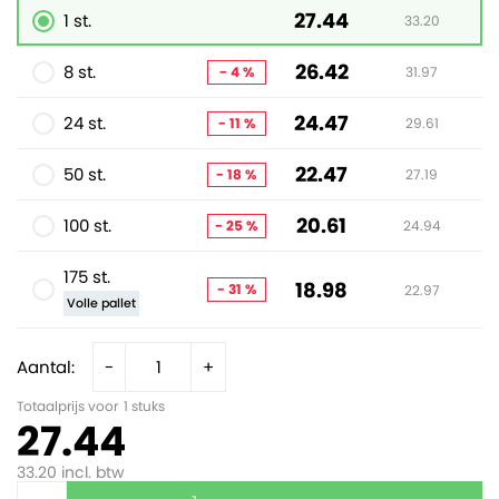
27.44
1 st.
33.20
26.42
8 st.
- 4 %
31.97
24.47
24 st.
- 11 %
29.61
22.47
50 st.
- 18 %
27.19
20.61
100 st.
- 25 %
24.94
175 st.
18.98
- 31 %
22.97
Volle pallet
Aantal:
-
+
Totaalprijs voor
1
stuks
27.44
33.20
incl. btw