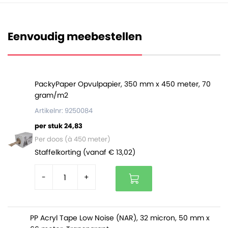
millimeter. Hoe hoger het aantal micron, hoe dikker en
sterker de folie is.
Eenvoudig meebestellen
Deze zakken zijn volledig vervaardigd uit polyethyleen
en daarom ook volledig recyclebaar. De zakken zitten
per 1000 stuks verpakt in een handig dispenserdoosje.
PackyPaper Opvulpapier, 350 mm x 450 meter, 70
gram/m2
Artikelnr: 9250084
per stuk 24,83
Per doos (à 450 meter)
Staffelkorting (vanaf € 13,02)
-
+
PP Acryl Tape Low Noise (NAR), 32 micron, 50 mm x