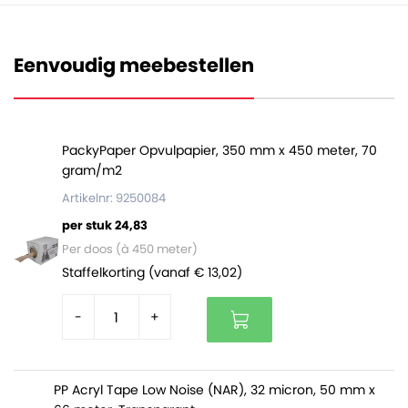
millimeter. Hoe hoger het aantal micron, hoe dikker en
sterker de folie is.
Eenvoudig meebestellen
Deze zakken zijn volledig vervaardigd uit polyethyleen
en daarom ook volledig recyclebaar. De zakken zitten
per 1000 stuks verpakt in een handig dispenserdoosje.
PackyPaper Opvulpapier, 350 mm x 450 meter, 70
gram/m2
Artikelnr: 9250084
per stuk 24,83
Per doos (à 450 meter)
Staffelkorting (vanaf € 13,02)
-
+
PP Acryl Tape Low Noise (NAR), 32 micron, 50 mm x