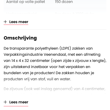
Aantal op volle pallet
150 dozen
Verkoopeenheid
Per doos à 1000 stuks
Lees meer
Omschrijving
De transparante polyethyleen (LDPE) zakken van
Verpakkingsindustrie Veenendaal, met een afmeting
van 14 x 4 x 32 centimeter (open zijde x zijvouw x lengte),
zijn uitstekend inzetbaar voor het verpakken en
bundelen van je producten! De zakken houden je
producten vrij van stof, vuil en water.
De zijvouw (ook wel inslag genoemd) van 4 centimeter,
betekent bij volledig uitvouwen een totale breedte van 8
centimeter. De LDPE zakken hebben een dikte van 20
Lees meer
micron. Eén micron is één duizendste van een