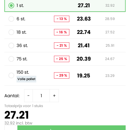
27.21
1 st.
32.92
23.63
6 st.
- 13 %
28.59
22.74
18 st.
- 16 %
27.52
21.41
36 st.
- 21 %
25.91
20.39
75 st.
- 25 %
24.67
150 st.
19.25
- 29 %
23.29
Volle pallet
Aantal:
-
+
Totaalprijs voor
1
stuks
27.21
32.92
incl. btw