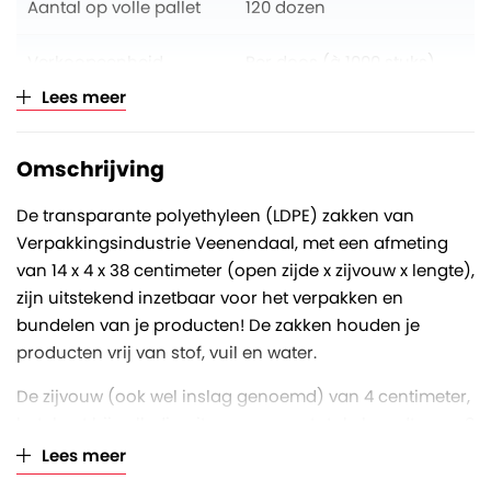
Aantal op volle pallet
120 dozen
Verkoopeenheid
Per doos (à 1000 stuks)
Lees meer
Omschrijving
De transparante polyethyleen (LDPE) zakken van
Verpakkingsindustrie Veenendaal, met een afmeting
van 14 x 4 x 38 centimeter (open zijde x zijvouw x lengte),
zijn uitstekend inzetbaar voor het verpakken en
bundelen van je producten! De zakken houden je
producten vrij van stof, vuil en water.
De zijvouw (ook wel inslag genoemd) van 4 centimeter,
betekent bij volledig uitvouwen een totale breedte van 8
centimeter. De LDPE zakken hebben een dikte van 20
Lees meer
micron. Eén micron is één duizendste van een