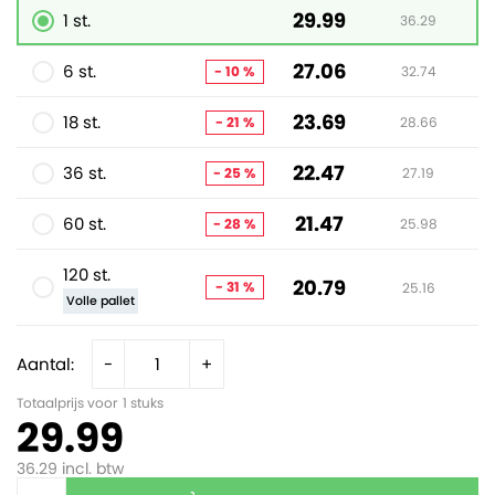
29.99
1 st.
36.29
27.06
6 st.
- 10 %
32.74
23.69
18 st.
- 21 %
28.66
22.47
36 st.
- 25 %
27.19
21.47
60 st.
- 28 %
25.98
120 st.
20.79
- 31 %
25.16
Volle pallet
Aantal:
-
+
Totaalprijs voor
1
stuks
29.99
36.29
incl. btw