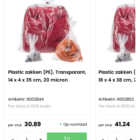
Plastic zakken (PE), Transparant,
Plastic zakken (P
14 x 4 x 35 cm, 20 micron
18 x 4 x 38 cm, 2
Artikelnr: 6002844
Artikelnr: 6002852
Per doos à 1000 stuks
Per doos à 1000 stuk
30.
89
41.
24
Op voorraad
per stuk
per stuk
-
+
-
+