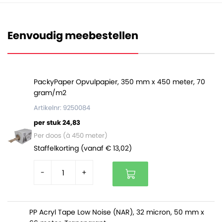
millimeter. Hoe hoger het aantal micron, hoe dikker en
sterker de folie is.
Eenvoudig meebestellen
Deze zakken zijn volledig vervaardigd uit polyethyleen
en daarom ook volledig recyclebaar. De zakken zitten
per 1000 stuks verpakt in een handig dispenserdoosje.
PackyPaper Opvulpapier, 350 mm x 450 meter, 70
gram/m2
Artikelnr: 9250084
per stuk 24,83
Per doos (à 450 meter)
Staffelkorting (vanaf € 13,02)
-
+
PP Acryl Tape Low Noise (NAR), 32 micron, 50 mm x